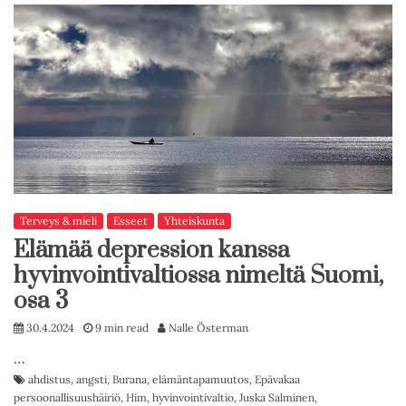
Terveys & mieli
Esseet
Yhteiskunta
Elämää depression kanssa
hyvinvointivaltiossa nimeltä Suomi,
osa 3
30.4.2024
9 min read
Nalle Österman
…
ahdistus
,
angsti
,
Burana
,
elämäntapamuutos
,
Epävakaa
persoonallisuushäiriö
,
Him
,
hyvinvointivaltio
,
Juska Salminen
,