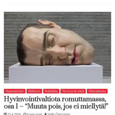
Haastattelut
Päihteet
Politiikka
Terveys & mieli
Yhteiskunta
Hyvinvointivaltiota romuttamassa,
osa 1 – “Muuta pois, jos ei miellytä!”
25.4.2024
6 min read
Nalle Österman