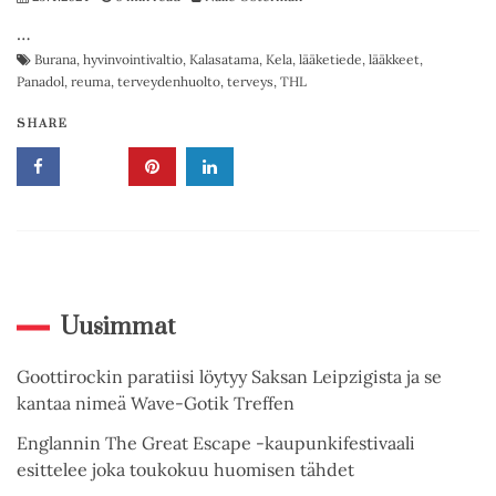
…
Burana
,
hyvinvointivaltio
,
Kalasatama
,
Kela
,
lääketiede
,
lääkkeet
,
Panadol
,
reuma
,
terveydenhuolto
,
terveys
,
THL
SHARE
Uusimmat
Goottirockin paratiisi löytyy Saksan Leipzigista ja se
kantaa nimeä Wave-Gotik Treffen
Englannin The Great Escape -kaupunkifestivaali
esittelee joka toukokuu huomisen tähdet