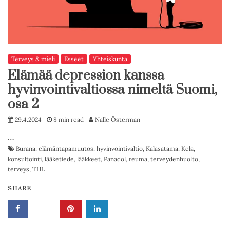
Terveys & mieli
Esseet
Yhteiskunta
Elämää depression kanssa
hyvinvointivaltiossa nimeltä Suomi,
osa 2
29.4.2024
8 min read
Nalle Österman
…
Burana
,
elämäntapamuutos
,
hyvinvointivaltio
,
Kalasatama
,
Kela
,
konsultointi
,
lääketiede
,
lääkkeet
,
Panadol
,
reuma
,
terveydenhuolto
,
terveys
,
THL
SHARE