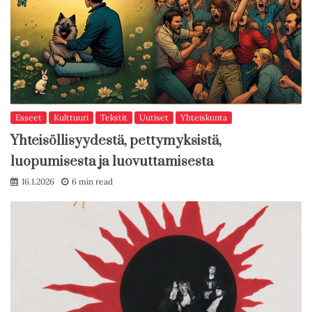
Esseet
Kulttuuri
Tekstit
Uutiset
Yhteiskunta
Yhteisöllisyydestä, pettymyksistä,
luopumisesta ja luovuttamisesta
16.1.2026
6 min read