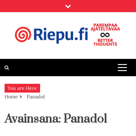
Skip
to
content
Riepu.fi
Parempaa ajateltavaa – Better thoughts
You are Here
Home
Panadol
Avainsana:
Panadol