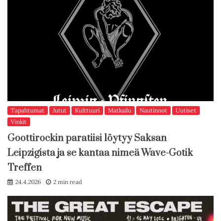
Tapahtumat
Jutut
Kulttuuri
Matkailu
Nautinnot
Uutiset
Vinkit
Goottirockin paratiisi löytyy Saksan
Leipzigista ja se kantaa nimeä Wave-Gotik
Treffen
24.4.2026
2 min read