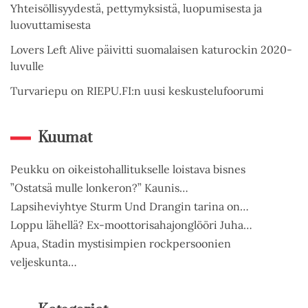
Yhteisöllisyydestä, pettymyksistä, luopumisesta ja
luovuttamisesta
Lovers Left Alive päivitti suomalaisen katurockin 2020-
luvulle
Turvariepu on RIEPU.FI:n uusi keskustelufoorumi
Kuumat
Peukku on oikeistohallitukselle loistava bisnes
”Ostatsä mulle lonkeron?” Kaunis…
Lapsiheviyhtye Sturm Und Drangin tarina on…
Loppu lähellä? Ex-moottorisahajonglööri Juha…
Apua, Stadin mystisimpien rockpersoonien
veljeskunta…