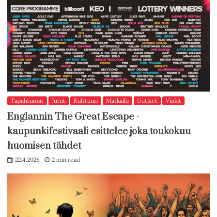
Tapahtumat
Jutut
Kulttuuri
Matkailu
Uutiset
Vinkit
Englannin The Great Escape -
kaupunkifestivaali esittelee joka toukokuu
huomisen tähdet
22.4.2026
2 min read