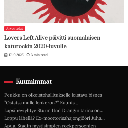
Arvostelut
Lovers Left Alive päivitti suomalaisen
katurockin 2020-luvulle
17.10.2025
3 min read
Kuumimmat
Peukku on oikeistohallitukselle loistava bisnes
”Ostatsä mulle lonkeron?” Kaunis…
Lapsiheviyhtye Sturm Und Drangin tarina on…
Loppu lähellä? Ex-moottorisahajonglööri Juha…
Apua, Stadin mystisimpien rockpersoonien