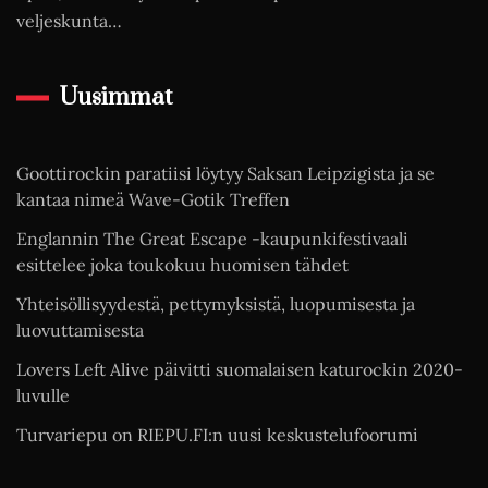
veljeskunta…
Uusimmat
Goottirockin paratiisi löytyy Saksan Leipzigista ja se
kantaa nimeä Wave-Gotik Treffen
Englannin The Great Escape -kaupunkifestivaali
esittelee joka toukokuu huomisen tähdet
Yhteisöllisyydestä, pettymyksistä, luopumisesta ja
luovuttamisesta
Lovers Left Alive päivitti suomalaisen katurockin 2020-
luvulle
Turvariepu on RIEPU.FI:n uusi keskustelufoorumi