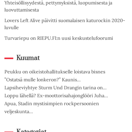
Yhteisöllisyydestä, pettymyksistä, luopumisesta ja
luovuttamisesta
Lovers Left Alive päivitti suomalaisen katurockin 2020-
luvulle
Turvariepu on RIEPU.FI:n uusi keskustelufoorumi
Kuumat
Peukku on oikeistohallitukselle loistava bisnes
”Ostatsä mulle lonkeron?” Kaunis…
Lapsiheviyhtye Sturm Und Drangin tarina on…
Loppu lähellä? Ex-moottorisahajonglööri Juha…
Apua, Stadin mystisimpien rockpersoonien
veljeskunta…