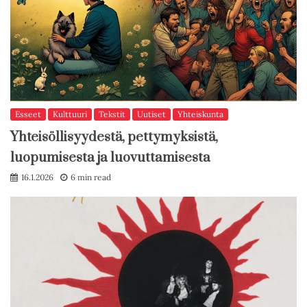
Esseet
Kulttuuri
Tekstit
Uutiset
Yhteiskunta
Yhteisöllisyydestä, pettymyksistä,
luopumisesta ja luovuttamisesta
16.1.2026
6 min read