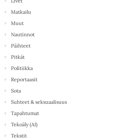
Livet
Matkailu
Muut
Nautinnot
Päihteet
Pitkät
Politiikka
Reportaasit
Sota
Suhteet & seksuaalisuus
Tapahtumat
Tekoäly (AI)
Tekstit