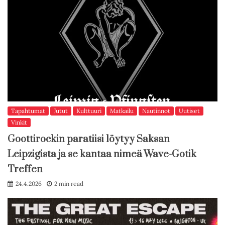
Tapahtumat
Jutut
Kulttuuri
Matkailu
Nautinnot
Uutiset
Vinkit
Goottirockin paratiisi löytyy Saksan
Leipzigista ja se kantaa nimeä Wave-Gotik
Treffen
24.4.2026
2 min read