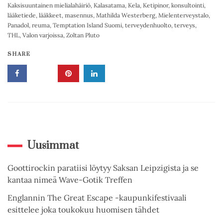
Kaksisuuntainen mielialahäiriö
,
Kalasatama
,
Kela
,
Ketipinor
,
konsultointi
,
lääketiede
,
lääkkeet
,
masennus
,
Mathilda Westerberg
,
Mielenterveystalo
,
Panadol
,
reuma
,
Temptation Island Suomi
,
terveydenhuolto
,
terveys
,
THL
,
Valon varjoissa
,
Zoltan Pluto
SHARE
Uusimmat
Goottirockin paratiisi löytyy Saksan Leipzigista ja se
kantaa nimeä Wave-Gotik Treffen
Englannin The Great Escape -kaupunkifestivaali
esittelee joka toukokuu huomisen tähdet