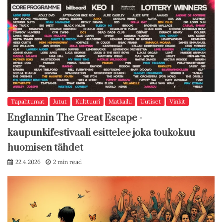
Tapahtumat
Jutut
Kulttuuri
Matkailu
Uutiset
Vinkit
Englannin The Great Escape -
kaupunkifestivaali esittelee joka toukokuu
huomisen tähdet
22.4.2026
2 min read