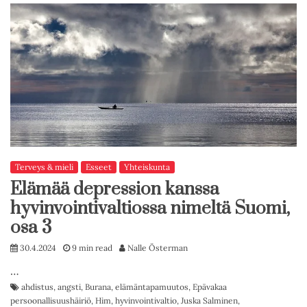
Terveys & mieli
Esseet
Yhteiskunta
Elämää depression kanssa
hyvinvointivaltiossa nimeltä Suomi,
osa 3
30.4.2024
9 min read
Nalle Österman
…
ahdistus
,
angsti
,
Burana
,
elämäntapamuutos
,
Epävakaa
persoonallisuushäiriö
,
Him
,
hyvinvointivaltio
,
Juska Salminen
,