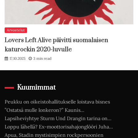
Arvostelut
Lovers Left Alive päivitti suomalaisen
katurockin 2020-luvulle
17.10.2025
3 min read
Kuumimmat
Peukku on oikeistohallitukselle loistava bisnes
”Ostatsä mulle lonkeron?” Kaunis…
Lapsiheviyhtye Sturm Und Drangin tarina on…
Loppu lähellä? Ex-moottorisahajonglööri Juha…
Apua, Stadin mystisimpien rockpersoonien