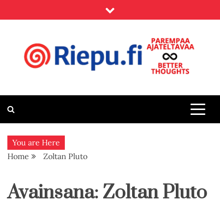
Skip
to
content
Riepu.fi
Parempaa ajateltavaa – Better thoughts
You are Here
Home
Zoltan Pluto
Avainsana:
Zoltan Pluto