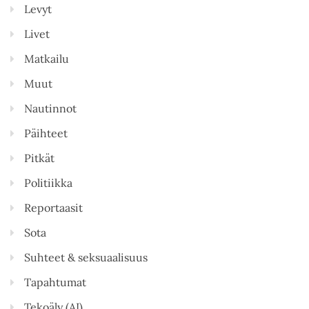
Levyt
Livet
Matkailu
Muut
Nautinnot
Päihteet
Pitkät
Politiikka
Reportaasit
Sota
Suhteet & seksuaalisuus
Tapahtumat
Tekoäly (AI)