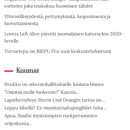
esittelee joka toukokuu huomisen tähdet
Yhteisöllisyydestä, pettymyksistä, luopumisesta ja
luovuttamisesta
Lovers Left Alive päivitti suomalaisen katurockin 2020-
luvulle
Turvariepu on RIEPU.FI:n uusi keskustelufoorumi
Kuumat
Peukku on oikeistohallitukselle loistava bisnes
”Ostatsä mulle lonkeron?” Kaunis…
Lapsiheviyhtye Sturm Und Drangin tarina on…
Loppu lähellä? Ex-moottorisahajonglööri Juha…
Apua, Stadin mystisimpien rockpersoonien
veljeskunta…