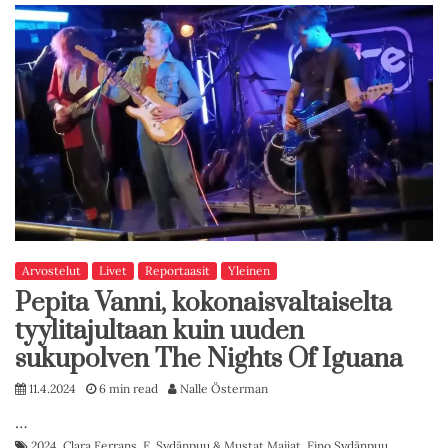
Arvostelut
Livet
Reportaasit
Yleinen
Pepita Vanni, kokonaisvaltaiselta
tyylitajultaan kuin uuden
sukupolven The Nights Of Iguana
11.4.2024
6 min read
Nalle Österman
…
2024
,
Clara Ferrans
,
E. Sydänpuu & Mustat Maijat
,
Eino Sydänpuu
,