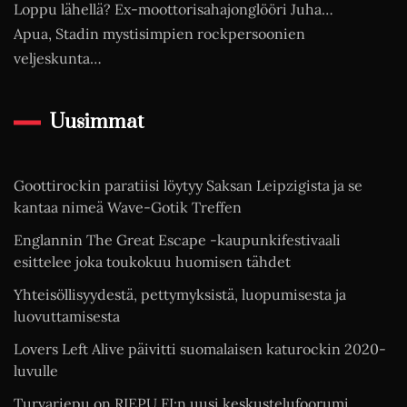
Loppu lähellä? Ex-moottorisahajonglööri Juha…
Apua, Stadin mystisimpien rockpersoonien
veljeskunta…
Uusimmat
Goottirockin paratiisi löytyy Saksan Leipzigista ja se
kantaa nimeä Wave-Gotik Treffen
Englannin The Great Escape -kaupunkifestivaali
esittelee joka toukokuu huomisen tähdet
Yhteisöllisyydestä, pettymyksistä, luopumisesta ja
luovuttamisesta
Lovers Left Alive päivitti suomalaisen katurockin 2020-
luvulle
Turvariepu on RIEPU.FI:n uusi keskustelufoorumi