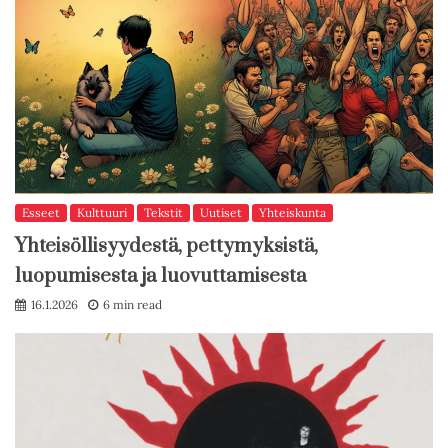
Esseet
Kulttuuri
Tekstit
Uutiset
Yhteiskunta
Yhteisöllisyydestä, pettymyksistä,
luopumisesta ja luovuttamisesta
16.1.2026
6 min read