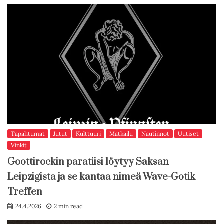
Tapahtumat
Jutut
Kulttuuri
Matkailu
Nautinnot
Uutiset
Vinkit
Goottirockin paratiisi löytyy Saksan
Leipzigista ja se kantaa nimeä Wave-Gotik
Treffen
24.4.2026
2 min read