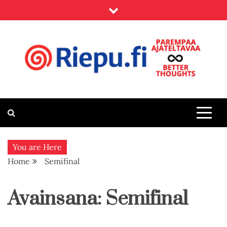
Skip
to
content
Riepu.fi
Parempaa ajateltavaa – Better thoughts
You are Here
Home
Semifinal
Avainsana:
Semifinal