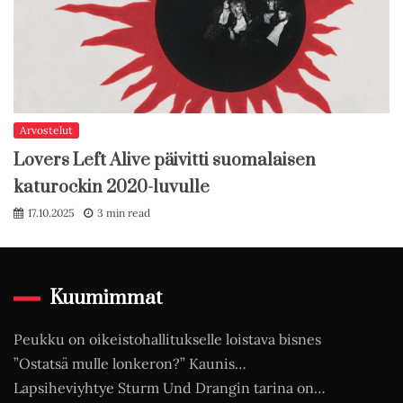
Arvostelut
Lovers Left Alive päivitti suomalaisen
katurockin 2020-luvulle
17.10.2025
3 min read
Kuumimmat
Peukku on oikeistohallitukselle loistava bisnes
”Ostatsä mulle lonkeron?” Kaunis…
Lapsiheviyhtye Sturm Und Drangin tarina on…