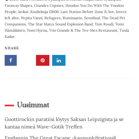
Faraway Shapes
,
Grandes Cojones
,
Hoodoo You Do With The Voodoo
People
,
keikat
,
Kuoliokuja 12600
,
Last Station Before Zone B
,
live
,
lovers
left alive
,
Pepita Vanni
,
Refugees
,
Ruminaatio
,
Semifinal
,
The Dead Pet
Companions
,
The Star Marcs Sound Explosion Band
,
Tom Roudi
,
Tomi
Hämäläinen
,
Tomi Hyena
,
Trio Grande & The Tex-Mex Restaurant
,
Tuula
Kailas
SHARE
Uusimmat
Goottirockin paratiisi löytyy Saksan Leipzigista ja se
kantaa nimeä Wave-Gotik Treffen
Englannin The Great Escape -kaupunkifestivaali