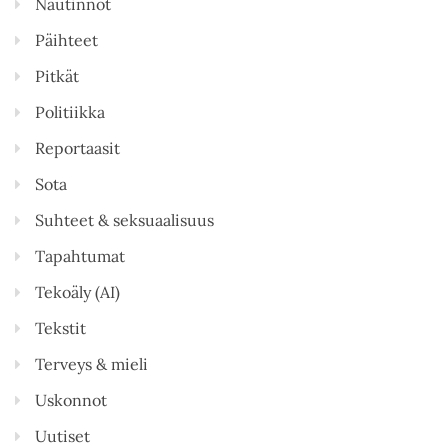
Nautinnot
Päihteet
Pitkät
Politiikka
Reportaasit
Sota
Suhteet & seksuaalisuus
Tapahtumat
Tekoäly (AI)
Tekstit
Terveys & mieli
Uskonnot
Uutiset