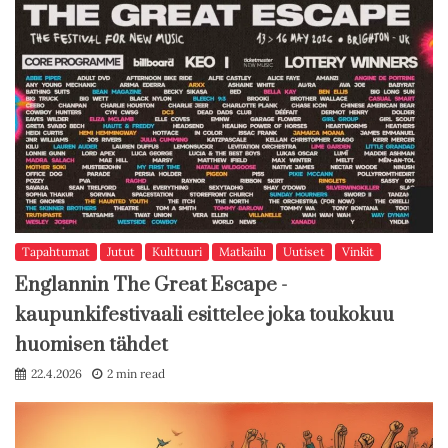
Tapahtumat
Jutut
Kulttuuri
Matkailu
Uutiset
Vinkit
Englannin The Great Escape -
kaupunkifestivaali esittelee joka toukokuu
huomisen tähdet
22.4.2026
2 min read