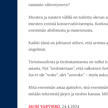
rasismin vähentyneen?
Miesten ja naisten välillä on todettu olevan 
miesten entistä konservatiivisempia. Korkea
enemmän ahdistusta ja masennusta.
Kaikki tämä on johtanut siihen, että aroista a
ongelmat.
Tietoisuudesta ja tiedostamisesta on tullut tu
asiasta. Nyt ”tiedostetaan”, että valkoinen 
Jos et ole ”woke”, olet ”unwoke” – myös sukup
Mitä enemmän asiaa ajattelen, sitä enemmän 
mitään tekemistä järjen ja tiedon kanssa. Mihi
JAURI VARVIKKO
, 24.4.2024