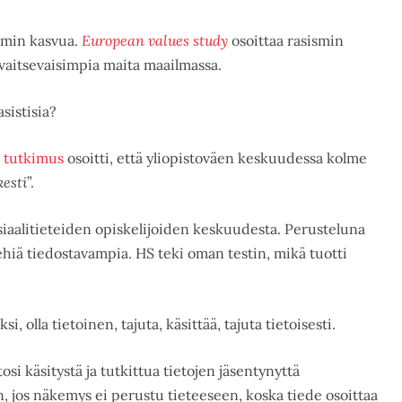
smin kasvua.
European values study
osoittaa rasismin
uvaitsevaisimpia maita maailmassa.
sistisia?
a
tutkimus
osoitti, että yliopistoväen keskuudessa kolme
esti
”.
siaalitieteiden opiskelijoiden keskuudesta. Perusteluna
miehiä tiedostavampia. HS teki oman testin, mikä tuotti
, olla tietoinen, tajuta, käsittää, tajuta tietoisesti.
osi käsitystä ja tutkittua tietojen jäsentynyttä
n, jos näkemys ei perustu tieteeseen, koska tiede osoittaa