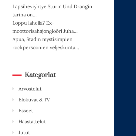
Lapsiheviyhtye Sturm Und Drangin
tarina on…
Loppu lähellä? Ex-
moottorisahajonglööri Juha…
Apua, Stadin mystisimpien
rockpersoonien veljeskunta…
Kategoriat
Arvostelut
Elokuvat & TV
Esseet
Haastattelut
Jutut