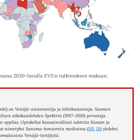
lmassa 2020-luvulla EVS:n tutkimuksen mukaan.
inki) on Venäjä-asiantuntija ja lehtikustantaja. Suomen
isen aikakauslehden Spektrin (1997–2010) perustaja.
 oppilas. Opiskellut kansainvälisiä suhteita Kiovan ja
llut nimetyksi Sanoma-konsernin medioissa (
HS
,
IS
) yhdeksi
malaisista Venäjä-tietäjistä.