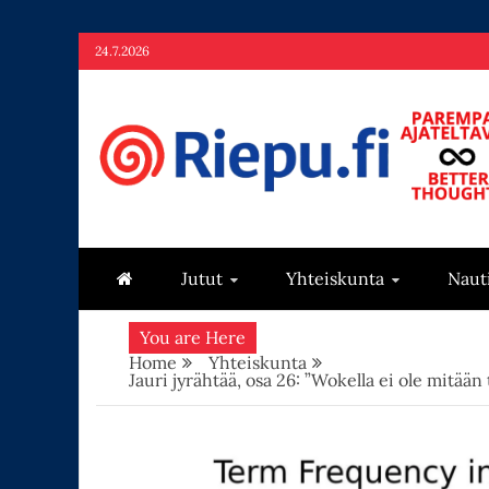
Skip
24.7.2026
to
content
Riepu.fi
Parempaa ajateltavaa – Better thoughts
Jutut
Yhteiskunta
Naut
You are Here
Home
Yhteiskunta
Jauri jyrähtää, osa 26: ”Wokella ei ole mitään