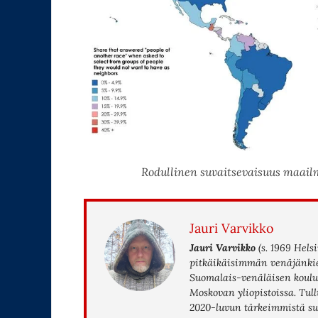
Rodullinen suvaitsevaisuus maai
Jauri Varvikko
Jauri Varvikko
(s. 1969 Hels
pitkäikäisimmän venäjänkiel
Suomalais-venäläisen koulun
Moskovan yliopistoissa. Tu
2020-luvun tärkeimmistä suo