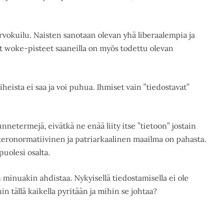
arvokuilu. Naisten sanotaan olevan yhä liberaalempia ja
t woke-pisteet saaneilla on myös todettu olevan
iheista ei saa ja voi puhua. Ihmiset vain ”tiedostavat”
nnetermejä, eivätkä ne enää liity itse ”tietoon” jostain
heteronormatiivinen ja patriarkaalinen maailma on pahasta.
uolesi osalta.
minuakin ahdistaa. Nykyisellä tiedostamisella ei ole
n tällä kaikella pyritään ja mihin se johtaa?