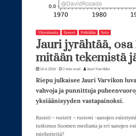
Yhteiskunta
Esseet
Politiikka
Sota
Jauri jyrähtää, osa
mitään tekemistä jä
24.4.2024
2 min read
Jauri Varvikko
Riepu julkaisee Jauri Varvikon luv
vahvoja ja punnittuja puheenvuoroj
yksiäänisyyden vastapainoksi.
Rasisti
–
rasistit
–
rasismi
-sanojen esiintymi
tutkimus Suomen mediasta ja eri sanojen esi
mielipiteitä?