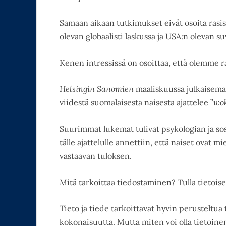
Samaan aikaan tutkimukset eivät osoita rasi
olevan globaalisti laskussa ja USA:n olevan s
Kenen intressissä on osoittaa, että olemme ra
Helsingin Sanomien
maaliskuussa julkaisem
viidestä suomalaisesta naisesta ajattelee ”
wok
Suurimmat lukemat tulivat psykologian ja so
tälle ajattelulle annettiin, että naiset ovat 
vastaavan tuloksen.
Mitä tarkoittaa tiedostaminen? Tulla tietoiseksi
Tieto ja tiede tarkoittavat hyvin perusteltua t
kokonaisuutta. Mutta miten voi olla tietoine