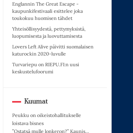
Englannin The Great Escape -
kaupunkifestivaali esittelee joka
toukokuu huomisen tähdet
Yhteisöllisyydestä, pettymyksistä,
luopumisesta ja luovuttamisesta
Lovers Left Alive päivitti suomalaisen
katurockin 2020-luvulle
Turvariepu on RIEPU.FI:n uusi
keskustelufoorumi
Kuumat
Peukku on oikeistohallitukselle
loistava bisnes
”Ostatsä mulle lonkeron?” Kaunis…