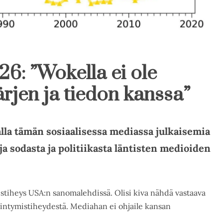
 26: ”Wokella ei ole
rjen ja tiedon kanssa”
alla tämän sosiaalisessa mediassa julkaisemia
a sodasta ja politiikasta läntisten medioiden
stiheys USA:n sanomalehdissä. Olisi kiva nähdä vastaava
intymistiheydestä. Mediahan ei ohjaile kansan