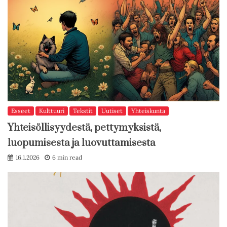
Esseet
Kulttuuri
Tekstit
Uutiset
Yhteiskunta
Yhteisöllisyydestä, pettymyksistä,
luopumisesta ja luovuttamisesta
16.1.2026
6 min read