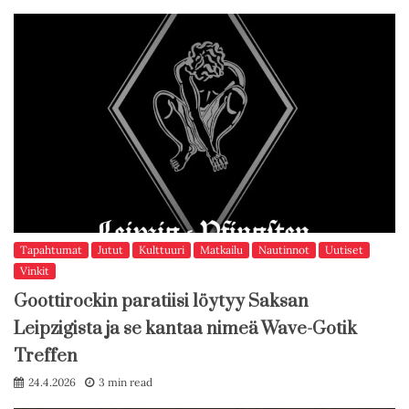
Tapahtumat
Jutut
Kulttuuri
Matkailu
Nautinnot
Uutiset
Vinkit
Goottirockin paratiisi löytyy Saksan
Leipzigista ja se kantaa nimeä Wave-Gotik
Treffen
24.4.2026
3 min read