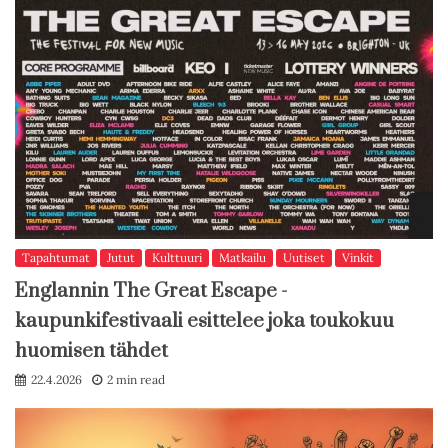
Tapahtumat
Jutut
Kulttuuri
Matkailu
Uutiset
Vinkit
Englannin The Great Escape -
kaupunkifestivaali esittelee joka toukokuu
huomisen tähdet
22.4.2026
2 min read