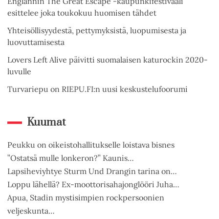
Englannin The Great Escape -kaupunkifestivaali
esittelee joka toukokuu huomisen tähdet
Yhteisöllisyydestä, pettymyksistä, luopumisesta ja
luovuttamisesta
Lovers Left Alive päivitti suomalaisen katurockin 2020-
luvulle
Turvariepu on RIEPU.FI:n uusi keskustelufoorumi
Kuumat
Peukku on oikeistohallitukselle loistava bisnes
”Ostatsä mulle lonkeron?” Kaunis…
Lapsiheviyhtye Sturm Und Drangin tarina on…
Loppu lähellä? Ex-moottorisahajonglööri Juha…
Apua, Stadin mystisimpien rockpersoonien
veljeskunta…