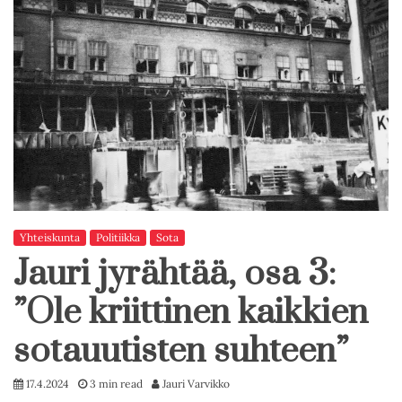
Yhteiskunta
Politiikka
Sota
Jauri jyrähtää, osa 3:
”Ole kriittinen kaikkien
sotauutisten suhteen”
17.4.2024
3 min read
Jauri Varvikko