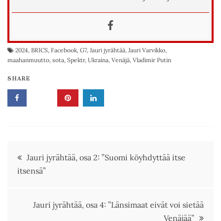
2024
,
BRICS
,
Facebook
,
G7
,
Jauri jyrähtää
,
Jauri Varvikko
,
maahanmuutto
,
sota
,
Spektr
,
Ukraina
,
Venäjä
,
Vladimir Putin
SHARE
Artikkelien
Jauri jyrähtää, osa 2: ”Suomi köyhdyttää itse
itsensä”
selaus
Jauri jyrähtää, osa 4: ”Länsimaat eivät voi sietää
Venäjää”