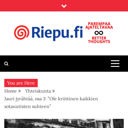
Skip
to
content
Riepu.fi
Parempaa ajateltavaa – Better thoughts
You are Here
Home
Yhteiskunta
Jauri jyrähtää, osa 3: ”Ole kriittinen kaikkien
sotauutisten suhteen”