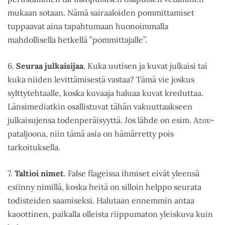
mukaan sotaan. Nämä sairaaloiden pommittamiset
tuppaavat aina tapahtumaan huonoimmalla
mahdollisella hetkellä ”pommittajalle”.
6.
Seuraa julkaisijaa
. Kuka uutisen ja kuvat julkaisi tai
kuka niiden levittämisestä vastaa? Tämä vie joskus
sylttytehtaalle, koska kuvaaja haluaa kuvat kreduttaa.
Länsimediatkin osallistuvat tähän vakuuttaakseen
julkaisujensa todenperäisyyttä. Jos lähde on esim.
Azov
-
pataljoona, niin tämä asia on hämärretty pois
tarkoituksella.
7.
Taltioi nimet
. False flageissa ihmiset eivät yleensä
esiinny nimillä, koska heitä on silloin helppo seurata
todisteiden saamiseksi. Halutaan ennemmin antaa
kaoottinen, paikalla olleista riippumaton yleiskuva kuin