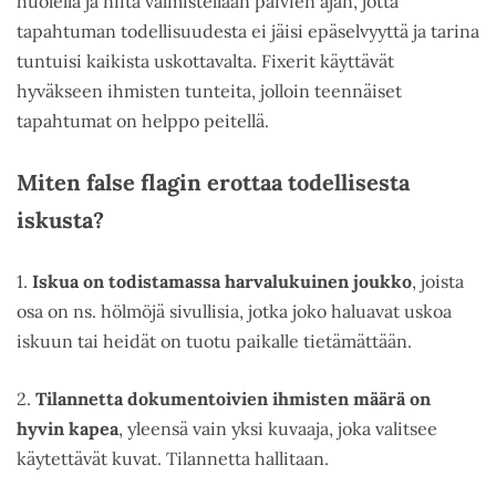
huolella ja niitä valmistellaan päivien ajan, jotta
tapahtuman todellisuudesta ei jäisi epäselvyyttä ja tarina
tuntuisi kaikista uskottavalta. Fixerit käyttävät
hyväkseen ihmisten tunteita, jolloin teennäiset
tapahtumat on helppo peitellä.
Miten false flagin erottaa todellisesta
iskusta?
1.
Iskua on todistamassa harvalukuinen joukko
, joista
osa on ns. hölmöjä sivullisia, jotka joko haluavat uskoa
iskuun tai heidät on tuotu paikalle tietämättään.
2.
Tilannetta dokumentoivien ihmisten määrä on
hyvin kapea
, yleensä vain yksi kuvaaja, joka valitsee
käytettävät kuvat. Tilannetta hallitaan.