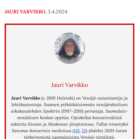
JAURI VARVIKKO
, 3.4.2024
Jauri Varvikko
Jauri Varvikko
(s. 1969 Helsinki) on Venäjä-asiantuntija ja
lehtikustantaja. Suomen pitkäikäisimmän venäjänkielisen
aikakauslehden Spektrin (1997–2010) perustaja. Suomalais-
venäläisen koulun oppilas. Opiskellut kansainvälisiä
suhteita Kiovan ja Moskovan yliopistoissa. Tullut nimetyksi
Sanoma-konsernin medioissa (
HS
,
IS
) yhdeksi 2020-luvun
tärkeimmistä suomalaisista Venäjä-tietäjistä.