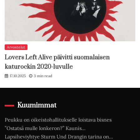
Arvostelut
Lovers Left Alive päivitti suomalaisen
katurockin 2020-luvulle
17.10.2025
3 min read
Kuumimmat
Peukku on oikeistohallitukselle loistava bisnes
”Ostatsä mulle lonkeron?” Kaunis…
Lapsiheviyhtye Sturm Und Drangin tarina on…