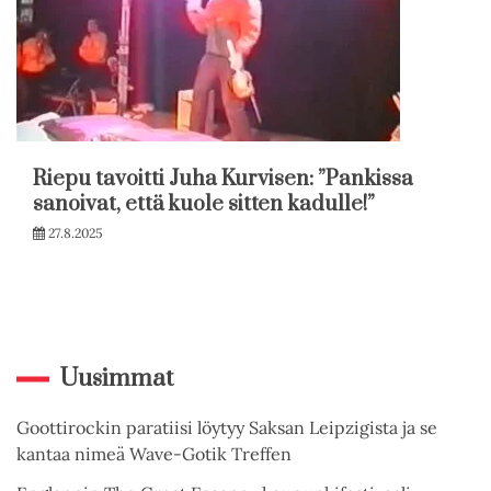
Riepu tavoitti Juha Kurvisen: ”Pankissa
sanoivat, että kuole sitten kadulle!”
27.8.2025
Uusimmat
Goottirockin paratiisi löytyy Saksan Leipzigista ja se
kantaa nimeä Wave-Gotik Treffen