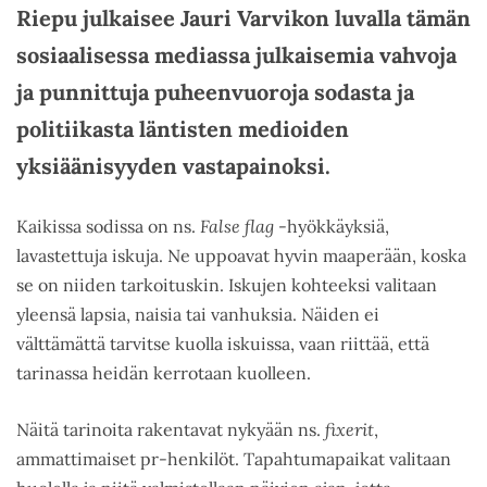
Riepu julkaisee Jauri Varvikon luvalla tämän
sosiaalisessa mediassa julkaisemia vahvoja
ja punnittuja puheenvuoroja sodasta ja
politiikasta läntisten medioiden
yksiäänisyyden vastapainoksi.
Kaikissa sodissa on ns.
False flag
-hyökkäyksiä,
lavastettuja iskuja. Ne uppoavat hyvin maaperään, koska
se on niiden tarkoituskin. Iskujen kohteeksi valitaan
yleensä lapsia, naisia tai vanhuksia. Näiden ei
välttämättä tarvitse kuolla iskuissa, vaan riittää, että
tarinassa heidän kerrotaan kuolleen.
Näitä tarinoita rakentavat nykyään ns.
fixerit
,
ammattimaiset pr-henkilöt. Tapahtumapaikat valitaan