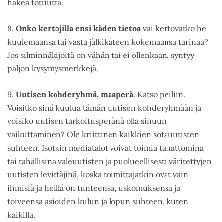
hakea totuutta.
8.
Onko kertojilla ensi käden tietoa
vai kertovatko he
kuulemaansa tai vasta jälkikäteen kokemaansa tarinaa?
Jos silminnäkijöitä on vähän tai ei ollenkaan, syntyy
paljon kysymysmerkkejä.
9.
Uutisen kohderyhmä, maaperä
. Katso peiliin.
Voisitko sinä kuulua tämän uutisen kohderyhmään ja
voisiko uutisen tarkoitusperänä olla sinuun
vaikuttaminen? Ole kriittinen kaikkien sotauutisten
suhteen. Isotkin mediatalot voivat toimia tahattomina
tai tahallisina valeuutisten ja puolueellisesti väritettyjen
uutisten levittäjinä, koska toimittajatkin ovat vain
ihmisiä ja heillä on tunteensa, uskomuksensa ja
toiveensa asioiden kulun ja lopun suhteen, kuten
kaikilla.