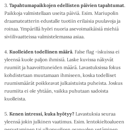
3.
Tapahtumapaikkojen edellisten päivien tapahtumat
.
Paikkoja valmistellaan useita päiviä. Esim. Mariupolin
draamateatterin edustalle tuotiin erilaisia puulavoja ja
roinaa. Ympärillä hyöri nuoria asevoimaikäisiä miehiä
siviilivaatteissa valmistelemassa asiaa.
4.
Kuolleiden todellinen määrä
. False flag -iskuissa ei
yleensä kuole paljon ihmisiä. Laske kuvissa näkyvät
ruumiit ja haavoittuneiden määrä. Lavastuksissa fokus
kohdistetaan muutamaan ihmiseen, koska todelliset
ruumismäärät poikkeavat julkaistuista puheista. Joskus
ruumiita ei ole yhtään, vaikka puhutaan sadoista
kuolleista.
5.
Kenen intressi, kuka hyötyy?
Lavastuksia seuraa
yleensä jokin julkinen vaatimus. Esim. lentokieltoalueen
perustaminen tai ulkopuolisen osapuolen vetäminen