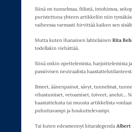
Siinä on tunnelmaa, fiilistä, intohimoa, sek
puristettuna yhteen artikkeliin niin tymäkäs
vaiheessa varmasti hirvittää kaiken sen sisä
Mutta kuten ihanainen lahtelainen
Rita Be
todellakin viehättää.
Siinä onkin opettelemista, harjoittelemista ja
passiivisen neutraalista haastattelutilantees
Ilmeet, äänenpainot, sävyt, tunnelmat, tunne
vihastumiset, vetoamiset, toiveet, anelut… Nä
haastattelusta tai muusta artikkelista voida
puhuttavampi ja houkuttelevampi.
Tai kuten edesmennyt kitaralegenda
Albert