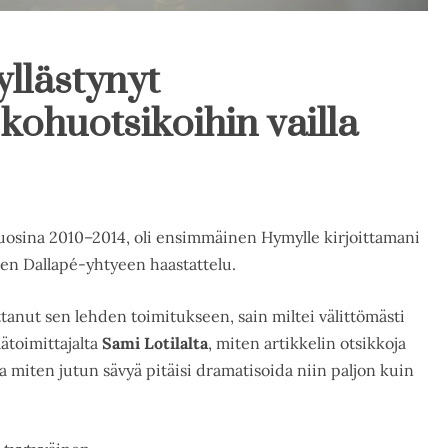
yllästynyt
kohuotsikoihin vailla
osina 2010–2014, oli ensimmäinen Hymylle kirjoittamani
sen Dallapé-yhtyeen haastattelu.
ittanut sen lehden toimitukseen, sain miltei välittömästi
äätoimittajalta
Sami Lotilalta
, miten artikkelin otsikkoja
ja miten jutun sävyä pitäisi dramatisoida niin paljon kuin