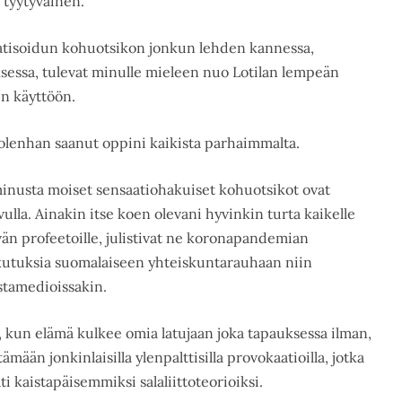
a tyytyväinen.
atisoidun kohuotsikon jonkun lehden kannessa,
sessa, tulevat minulle mieleen nuo Lotilan lempeän
en käyttöön.
, olenhan saanut oppini kaikista parhaimmalta.
 minusta moiset sensaatiohakuiset kohuotsikot ovat
vulla. Ainakin itse koen olevani hyvinkin turta kaikelle
n profeetoille, julistivat ne koronapandemian
utuksia suomalaiseen yhteiskuntarauhaan niin
stamedioissakin.
t, kun elämä kulkee omia latujaan joka tapauksessa ilman,
mään jonkinlaisilla ylenpalttisilla provokaatioilla, jotka
ti kaistapäisemmiksi salaliittoteorioiksi.