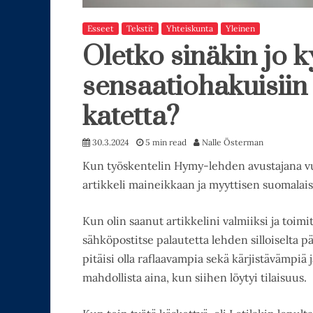
Esseet
Tekstit
Yhteiskunta
Yleinen
Oletko sinäkin jo k
sensaatiohakuisiin 
katetta?
30.3.2024
5 min read
Nalle Österman
Kun työskentelin Hymy-lehden avustajana vu
artikkeli maineikkaan ja myyttisen suomalai
Kun olin saanut artikkelini valmiiksi ja toim
sähköpostitse palautetta lehden silloiselta p
pitäisi olla raflaavampia sekä kärjistävämpiä 
mahdollista aina, kun siihen löytyi tilaisuus.