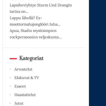
Lapsiheviyhtye Sturm Und Drangin
tarina on…
Loppu lähellä? Ex-
moottorisahajonglööri Juha…
Apua, Stadin mystisimpien
rockpersoonien veljeskunta…
Kategoriat
Arvostelut
Elokuvat & TV
Esseet
Haastattelut
Jutut