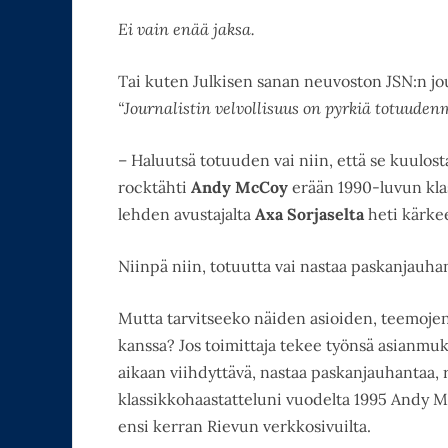
Ei vain enää jaksa.
Tai kuten Julkisen sanan neuvoston JSN:n jo
“Journalistin velvollisuus on pyrkiä totuuden
– Haluutsä totuuden vai niin, että se kuulos
rocktähti
Andy McCoy
erään 1990-luvun kla
lehden avustajalta
Axa Sorjaselta
heti kärke
Niinpä niin, totuutta vai nastaa paskanjauhan
Mutta tarvitseeko näiden asioiden, teemojen j
kanssa? Jos toimittaja tekee työnsä asianmuka
aikaan viihdyttävä, nastaa paskanjauhantaa, 
klassikkohaastatteluni vuodelta 1995 Andy Mc
ensi kerran Rievun verkkosivuilta.