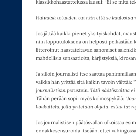
klassikkohaastattelussa lausui: “Ei se mitä t
Haluutsä totuuden vai niin että se kuulostaa 
Jos jättää kaikki pienet yksityiskohdat, maus
niin lopputuloksena on helposti pelkästään ku
litteroinut haastateltavan sanomiset salonki
mahdollisia sensaatioita, kärjistyksiä, kirosa
Ja silloin journalisti itse saattaa pahimmilla
vaikka hän yrittää sitä kaikin tavoin välttää:
“
journalistisin perustein. Tätä päätösvaltaa ei
Tähän perään sopii myös kolmospykälä:
“Jour
houkuttelu, jolla yritetään ohjata, estää tai ra
Jos journalistisen päätösvallan ulkoistaa esimer
ennakkosensuroida itseään, ettei vahingossa