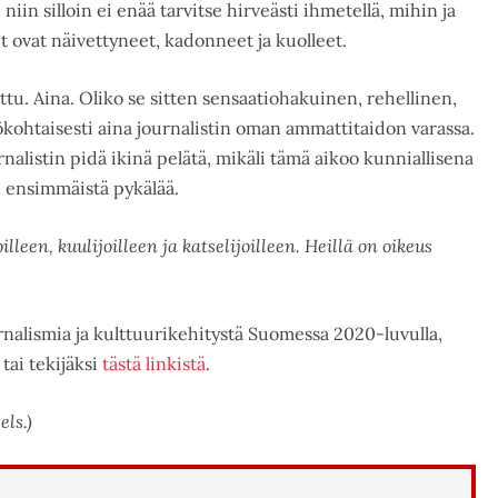
niin silloin ei enää tarvitse hirveästi ihmetellä, mihin ja
 ovat näivettyneet, kadonneet ja kuolleet.
ttu. Aina. Oliko se sitten sensaatiohakuinen, rehellinen,
kohtaisesti aina journalistin oman ammattitaidon varassa.
nalistin pidä ikinä pelätä, mikäli tämä aikoo kunniallisena
n ensimmäistä pykälää.
lleen, kuulijoilleen ja katselijoilleen. Heillä on oikeus
urnalismia ja kulttuurikehitystä Suomessa 2020-luvulla,
 tai tekijäksi
tästä linkistä
.
ls.)