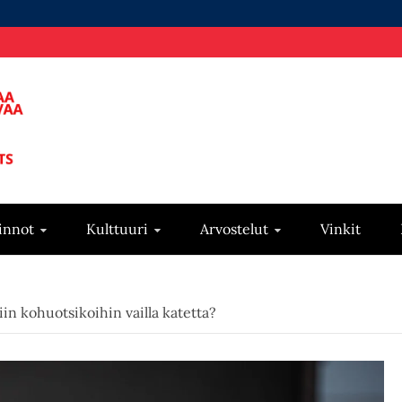
innot
Kulttuuri
Arvostelut
Vinkit
iin kohuotsikoihin vailla katetta?