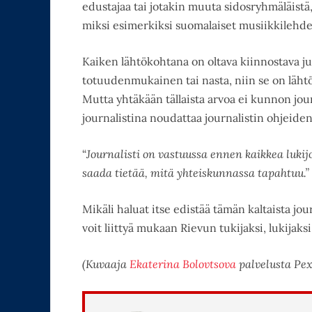
edustajaa tai jotakin muuta sidosryhmäläistä, 
miksi esimerkiksi suomalaiset musiikkilehdet
Kaiken lähtökohtana on oltava kiinnostava ju
totuudenmukainen tai nasta, niin se on lähtö
Mutta yhtäkään tällaista arvoa ei kunnon jour
journalistina noudattaa journalistin ohjeide
“
Journalisti on vastuussa ennen kaikkea lukijoi
saada tietää, mitä yhteiskunnassa tapahtuu.”
Mikäli haluat itse edistää tämän kaltaista jo
voit liittyä mukaan Rievun tukijaksi, lukijaksi
(Kuvaaja
Ekaterina Bolovtsova
palvelusta Pexe