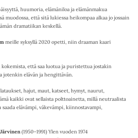
opäisyyttä, huumoria, elämäniloa ja elämänmakua
sä muodossa, että sitä lukiessa heikompaa alkaa jo jossain
ltämän dramatiikan keskellä.
hm
meille syksyllä 2020 opetti, niin draaman kaari
 kokemista, että saa luotua ja puristettua jostakin
ta jotenkin elävän ja hengittävän.
lataukset, hajut, maut, katseet, hymyt, naurut,
mä kaikki ovat sellaista polttoainetta, millä neutraalista
an saada elävämpi, väkevämpi, kiinnostavampi,
 Järvinen
(1950–1991) Ylen vuoden 1974