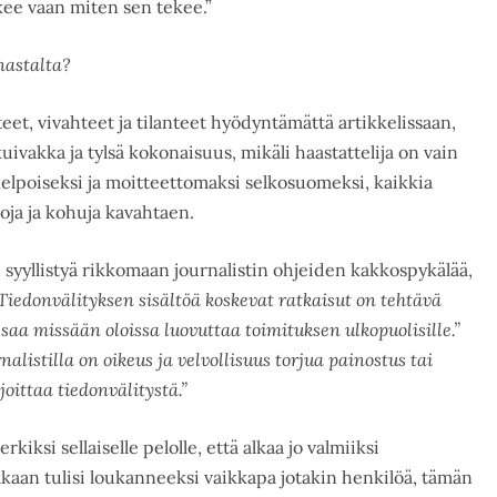
ekee vaan miten sen tekee.”
nastalta?
teet, vivahteet ja tilanteet hyödyntämättä artikkelissaan,
ivakka ja tylsä kokonaisuus, mikäli haastattelija on vain
kelpoiseksi ja moitteettomaksi selkosuomeksi, kaikkia
noja ja kohuja kavahtaen.
an syyllistyä rikkomaan journalistin ohjeiden kakkospykälää,
Tiedonvälityksen sisältöä koskevat ratkaisut on tehtävä
 saa missään oloissa luovuttaa toimituksen ulkopuolisille.”
nalistilla on oikeus ja velvollisuus torjua painostus tai
joittaa tiedonvälitystä.”
kiksi sellaiselle pelolle, että alkaa jo valmiiksi
kaan tulisi loukanneeksi vaikkapa jotakin henkilöä, tämän