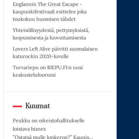
Englannin The Great Escape -
kaupunkifestivaali esittelee joka
toukokuu huomisen tähdet
Yhteisöllisyydestä, pettymyksistä,
luopumisesta ja luovuttamisesta
Lovers Left Alive päivitti suomalaisen
katurockin 2020-luvulle
Turvariepu on RIEPU.FI:n uusi
keskustelufoorumi
Kuumat
Peukku on oikeistohallitukselle
loistava bisnes
”Ostatsä mulle lonkeron?” Kaunis…