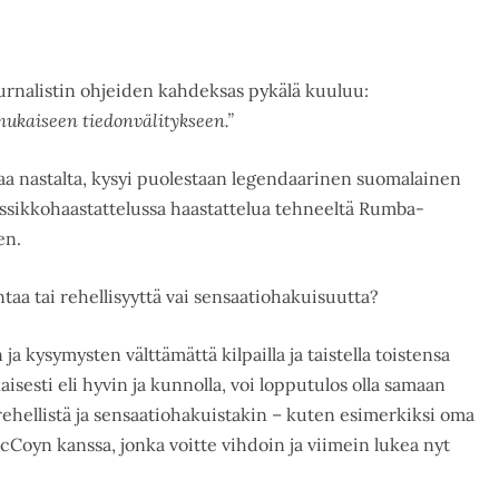
urnalistin ohjeiden kahdeksas pykälä kuuluu:
mukaiseen tiedonvälitykseen.”
taa nastalta, kysyi puolestaan legendaarinen suomalainen
ssikkohaastattelussa haastattelua tehneeltä Rumba-
en.
taa tai rehellisyyttä vai sensaatiohakuisuutta?
a kysymysten välttämättä kilpailla ja taistella toistensa
isesti eli hyvin ja kunnolla, voi lopputulos olla samaan
rehellistä ja sensaatiohakuistakin – kuten esimerkiksi oma
Coyn kanssa, jonka voitte vihdoin ja viimein lukea nyt