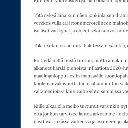
Kun tein työtä käskettyä, oli Lotilakin lopult
Tätä nykyä aina kun näen jonkinlaisen dram
verkkosivulla tai irtonumerotelineen mainok
isälliset värikynät ja ohjeet sekä neuvot niid
Toki itsekin osaan niitä halutessani vääntää
En tiedä miltä teistä tuntuu, mutta ainakin
alkaneet kärsiä pienoista inflaatiota 2020-lu
maailmanloppua esiin manaaville tuomiopäivä
kuolemanvakavuutta tai maahanmuuton vaik
valtamedioissa kuin vaihtoehtoisemmissa va
Niille alkaa olla melko turtunut varsinkin ny
että jonkun tarvitsee lähteä arkeamme liekittä
näyttävät jo tässä vaiheessa jalostuneen jo ala