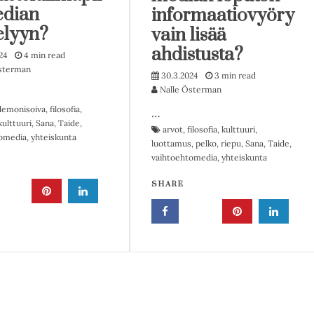
edian
informaatiovyöry
telyyn?
vain lisää
ahdistusta?
24
4 min read
sterman
30.3.2024
3 min read
Nalle Österman
demonisoiva
,
filosofia
,
…
kulttuuri
,
Sana
,
Taide
,
arvot
,
filosofia
,
kulttuuri
,
omedia
,
yhteiskunta
luottamus
,
pelko
,
riepu
,
Sana
,
Taide
,
vaihtoehtomedia
,
yhteiskunta
SHARE