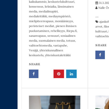
kaikukammio
,
keskustelukulttuuri
,
31.3.20
konsensus
,
kriisiaika
,
länsimainen
Nalle Ö
media
,
mediailmapiiri
,
…
mediakritiikki
,
mediaympäristö
,
mielipiteenvapaus
,
moniäänisyys
,
ajanko
perinteiset mediat
,
pienen ihmisen
arvot
,
filo
puolustaminen
,
rehellisyys
,
Riepu.fi
,
kulttuuri
,
sananvapaus
,
sensuuri
,
sosiaalinen
vaihtoeht
media
,
suomalainen media
,
totuus
,
vaihtoehtomedia
,
vastapuhe
,
SHARE
Venäjä
,
yhteiskunnallinen
keskustelu
,
yhteiskuntakritiikki
SHARE