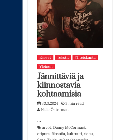
Esseet
Tekstit
Yhteiskunta
Yleinen
Jännittäviä ja
kiinnostavia
kohtaamisia
30.3.2024
3 min read
Nalle Österman
…
arvot
,
Danny McCormack
,
eripura
,
filosofia
,
kulttuuri
,
riepu
,
Sana
,
Taide
,
vaihtoehtomedia
,