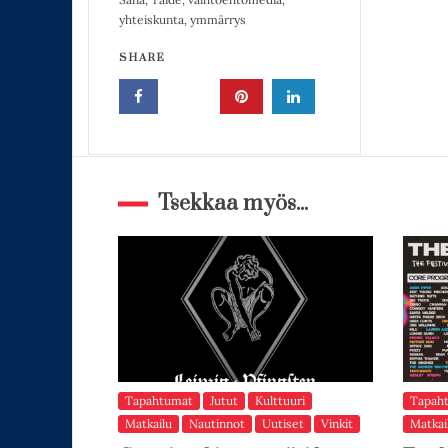
yhteiskunta
,
ymmärrys
SHARE
Tsekkaa myös...
Tapahtumat
Jutut
Kulttuuri
Tapah
Matkailu
Nautinnot
Uutiset
Vinkit
Matkai