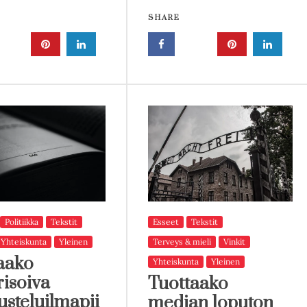
SHARE
Politiikka
Tekstit
Esseet
Tekstit
Yhteiskunta
Yleinen
Terveys & mieli
Vinkit
aako
Yhteiskunta
Yleinen
risoiva
Tuottaako
usteluilmapii
median loputon