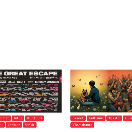
tumat
Jutut
Kulttuuri
Esseet
Kulttuuri
Tekstit
Uuti
lu
Uutiset
Vinkit
Yhteiskunta