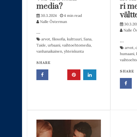
media?
ri m
vält
30.3.2024
4 min read
Nalle Österman
30.3.20
Nalle Ö
…
arvot
,
filosofia
,
kulttuuri
,
Sana
,
…
Taide
,
urbaani
,
vaihtoehtomedia
,
arvot
,
vanhanaikainen
,
yhteiskunta
humaani
,
vaihtoeht
SHARE
SHARE