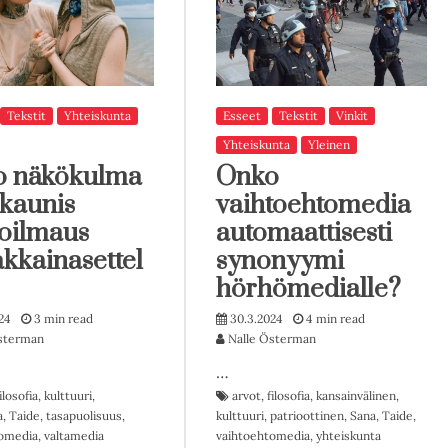
Tekstit
Yhteiskunta
Esseet
Tekstit
Vinkit
Yhteiskunta
Yleinen
o näkökulma
Onko
 kaunis
vaihtoehtomedia
toilmaus
automaattisesti
akkainasettel
synonyymi
hörhömedialle?
24
3 min read
30.3.2024
4 min read
sterman
Nalle Österman
…
ilosofia
,
kulttuuri
,
arvot
,
filosofia
,
kansainvälinen
,
a
,
Taide
,
tasapuolisuus
,
kulttuuri
,
patrioottinen
,
Sana
,
Taide
,
omedia
,
valtamedia
vaihtoehtomedia
,
yhteiskunta