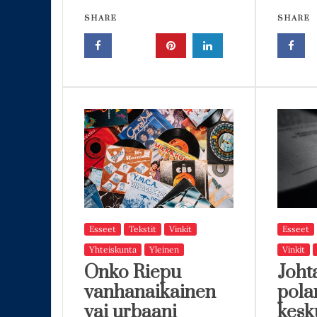
SHARE
SHARE
Esseet
Tekstit
Vinkit
Esseet
Yhteiskunta
Yleinen
Vinkit
Onko Riepu
Joht
vanhanaikainen
pola
vai urbaani
kesk