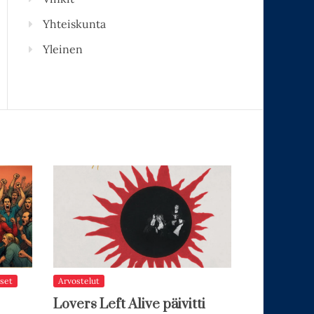
Yhteiskunta
Yleinen
set
Arvostelut
Lovers Left Alive päivitti