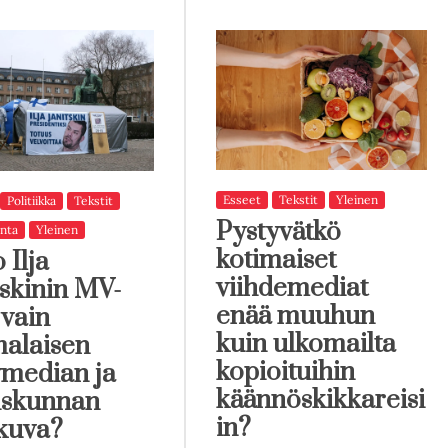
Esseet
Tekstit
Yleinen
Politiikka
Tekstit
Pystyvätkö
nta
Yleinen
kotimaiset
 Ilja
viihdemediat
tskinin MV-
enää muuhun
 vain
kuin ulkomailta
alaisen
kopioituihin
median ja
käännöskikkareisi
iskunnan
in?
ikuva?