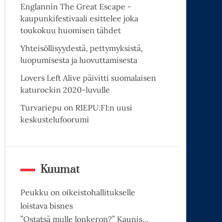
Englannin The Great Escape -
kaupunkifestivaali esittelee joka
toukokuu huomisen tähdet
Yhteisöllisyydestä, pettymyksistä,
luopumisesta ja luovuttamisesta
Lovers Left Alive päivitti suomalaisen
katurockin 2020-luvulle
Turvariepu on RIEPU.FI:n uusi
keskustelufoorumi
Kuumat
Peukku on oikeistohallitukselle
loistava bisnes
”Ostatsä mulle lonkeron?” Kaunis…