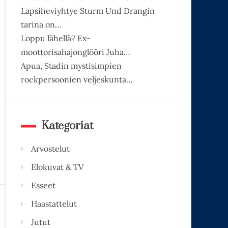
Lapsiheviyhtye Sturm Und Drangin
tarina on…
Loppu lähellä? Ex-
moottorisahajonglööri Juha…
Apua, Stadin mystisimpien
rockpersoonien veljeskunta…
Kategoriat
Arvostelut
Elokuvat & TV
Esseet
Haastattelut
Jutut