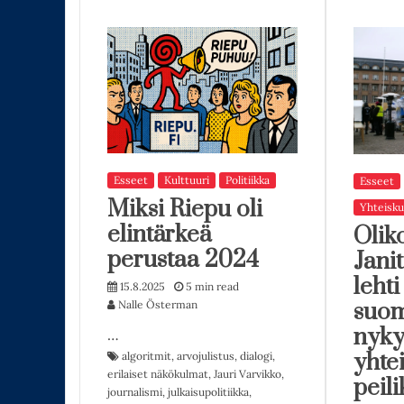
Esseet
Kulttuuri
Politiikka
Esseet
Miksi Riepu oli
Yhteisku
elintärkeä
Oliko
perustaa 2024
Jani
lehti
15.8.2025
5 min read
Nalle Österman
suom
nyky
…
yhte
algoritmit
,
arvojulistus
,
dialogi
,
erilaiset näkökulmat
,
Jauri Varvikko
,
peil
journalismi
,
julkaisupolitiikka
,