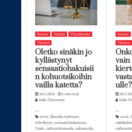
Esseet
Tekstit
Yhteiskunta
Esseet
Yleinen
Yleinen
Oletko sinäkin jo
Onk
kyllästynyt
vain
sensaatiohakuisii
kier
n kohuotsikoihin
vast
vailla katetta?
ulle?
30.3.2024
4 min read
30.3.20
Nalle Österman
Nalle Ö
…
…
arvot
,
filosofia
,
kulttuuri
,
arvot
,
f
rehellisyys
,
sensaatiohakuisuus
,
näkökulm
Taide
,
vaihtoehtomedia
,
valtamedia
vaihtoeht