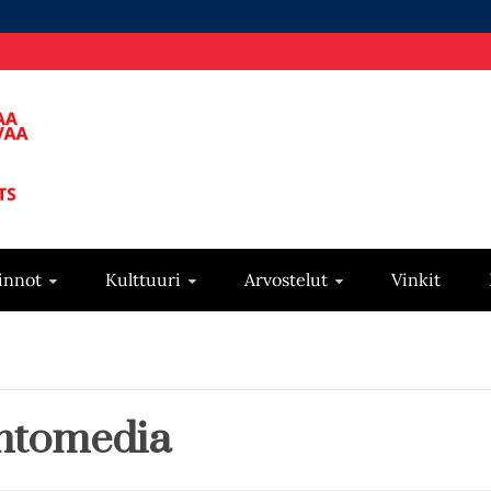
innot
Kulttuuri
Arvostelut
Vinkit
ehtomedia