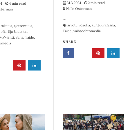
31.3.2024
2 min read
24
4 min read
Nalle Österman
sterman
…
arvot
,
filosofia
,
kulttuuri
,
Sana
,
htaisuus
,
ajattomuus
,
Taide
,
vaihtoehtomedia
sofia
,
Ilja Janitskin
,
MV-lehti
,
Sana
,
Taide
,
SHARE
omedia