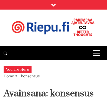
Skip
to
content
Riepu.fi
Parempaa ajateltavaa – Better thoughts
You are Here
Home
konsensus
Avainsana:
konsensus