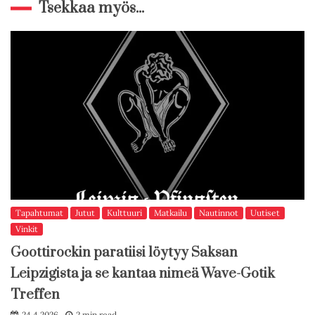
Tsekkaa myös...
Tapahtumat
Jutut
Kulttuuri
Matkailu
Nautinnot
Uutiset
Vinkit
Goottirockin paratiisi löytyy Saksan
Leipzigista ja se kantaa nimeä Wave-Gotik
Treffen
24.4.2026
2 min read