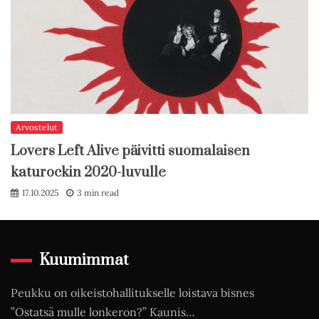
Arvostelut
Lovers Left Alive päivitti suomalaisen
katurockin 2020-luvulle
17.10.2025
3 min read
Kuumimmat
Peukku on oikeistohallitukselle loistava bisnes
”Ostatsä mulle lonkeron?” Kaunis…