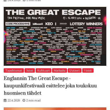
Tapahtumat
Jutut
Kulttuuri
Matkailu
Uutiset
Vinkit
Englannin The Great Escape -
kaupunkifestivaali esittelee joka toukokuu
huomisen tähdet
22.4.2026
2 min read