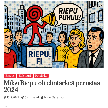
Esseet
Kulttuuri
Politiikka
Miksi Riepu oli elintärkeä perustaa
2024
15.8.2025
5 min read
Nalle Österman
…