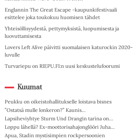
Englannin The Great Escape -kaupunkifestivaali
esittelee joka toukokuu huomisen tähdet
Yhteisöllisyydestä, pettymyksistä, luopumisesta ja
luovuttamisesta
Lovers Left Alive päivitti suomalaisen katurockin 2020-
luvulle
Turvariepu on RIEPU.FI:n uusi keskustelufoorumi
Kuumat
Peukku on oikeistohallitukselle loistava bisnes
”Ostatsä mulle lonkeron?” Kaunis…
Lapsiheviyhtye Sturm Und Drangin tarina on…
Loppu lähellä? Ex-moottorisahajonglööri Juha…
Apua, Stadin mystisimpien rockpersoonien