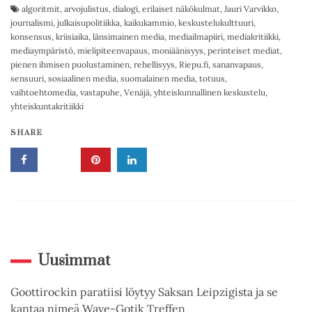
algoritmit
,
arvojulistus
,
dialogi
,
erilaiset näkökulmat
,
Jauri Varvikko
,
journalismi
,
julkaisupolitiikka
,
kaikukammio
,
keskustelukulttuuri
,
konsensus
,
kriisiaika
,
länsimainen media
,
mediailmapiiri
,
mediakritiikki
,
mediaympäristö
,
mielipiteenvapaus
,
moniäänisyys
,
perinteiset mediat
,
pienen ihmisen puolustaminen
,
rehellisyys
,
Riepu.fi
,
sananvapaus
,
sensuuri
,
sosiaalinen media
,
suomalainen media
,
totuus
,
vaihtoehtomedia
,
vastapuhe
,
Venäjä
,
yhteiskunnallinen keskustelu
,
yhteiskuntakritiikki
SHARE
Uusimmat
Goottirockin paratiisi löytyy Saksan Leipzigista ja se
kantaa nimeä Wave-Gotik Treffen