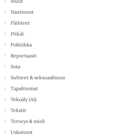
Muut
Nautinnot
Päihteet
Pitkät
Politiikka
Reportaasit
Sota
Suhteet & seksuaalisuus
Tapahtumat
Tekoäly (AI)
Tekstit
Terveys & mieli
Uskonnot