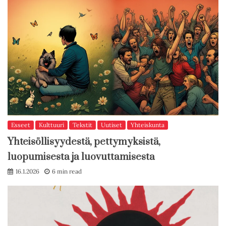
Esseet
Kulttuuri
Tekstit
Uutiset
Yhteiskunta
Yhteisöllisyydestä, pettymyksistä,
luopumisesta ja luovuttamisesta
16.1.2026
6 min read