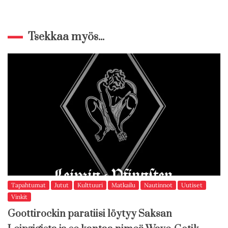
Tsekkaa myös...
Tapahtumat
Jutut
Kulttuuri
Matkailu
Nautinnot
Uutiset
Vinkit
Goottirockin paratiisi löytyy Saksan