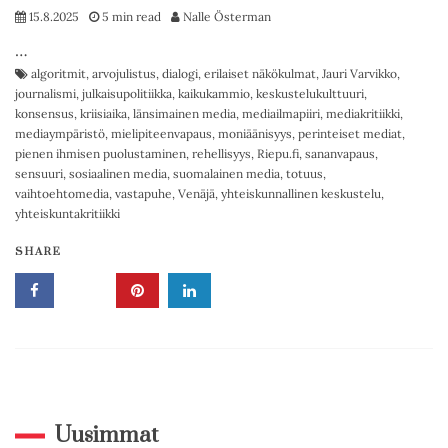
15.8.2025
5 min read
Nalle Österman
…
algoritmit
,
arvojulistus
,
dialogi
,
erilaiset näkökulmat
,
Jauri Varvikko
,
journalismi
,
julkaisupolitiikka
,
kaikukammio
,
keskustelukulttuuri
,
konsensus
,
kriisiaika
,
länsimainen media
,
mediailmapiiri
,
mediakritiikki
,
mediaympäristö
,
mielipiteenvapaus
,
moniäänisyys
,
perinteiset mediat
,
pienen ihmisen puolustaminen
,
rehellisyys
,
Riepu.fi
,
sananvapaus
,
sensuuri
,
sosiaalinen media
,
suomalainen media
,
totuus
,
vaihtoehtomedia
,
vastapuhe
,
Venäjä
,
yhteiskunnallinen keskustelu
,
yhteiskuntakritiikki
SHARE
Uusimmat