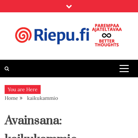
Skip
to
content
Riepu.fi
Parempaa ajateltavaa – Better thoughts
You are Here
Home
kaikukammio
Avainsana: