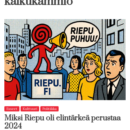
kaikukammio
Esseet
Kulttuuri
Politiikka
Miksi Riepu oli elintärkeä perustaa
2024