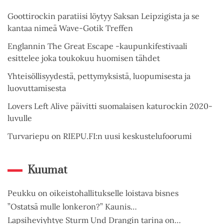
Goottirockin paratiisi löytyy Saksan Leipzigista ja se
kantaa nimeä Wave-Gotik Treffen
Englannin The Great Escape -kaupunkifestivaali
esittelee joka toukokuu huomisen tähdet
Yhteisöllisyydestä, pettymyksistä, luopumisesta ja
luovuttamisesta
Lovers Left Alive päivitti suomalaisen katurockin 2020-
luvulle
Turvariepu on RIEPU.FI:n uusi keskustelufoorumi
Kuumat
Peukku on oikeistohallitukselle loistava bisnes
”Ostatsä mulle lonkeron?” Kaunis…
Lapsiheviyhtye Sturm Und Drangin tarina on…