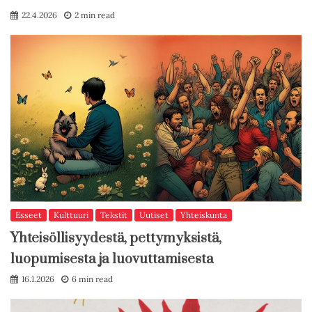
22.4.2026
2 min read
Esseet
Kulttuuri
Tekstit
Uutiset
Yhteiskunta
Yhteisöllisyydestä, pettymyksistä,
luopumisesta ja luovuttamisesta
16.1.2026
6 min read