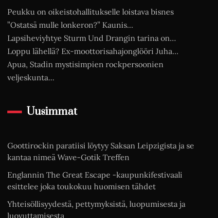
Peukku on oikeistohallitukselle loistava bisnes
”Ostatsä mulle lonkeron?” Kaunis…
Lapsiheviyhtye Sturm Und Drangin tarina on…
Loppu lähellä? Ex-moottorisahajonglööri Juha…
Apua, Stadin mystisimpien rockpersoonien
veljeskunta…
Uusimmat
Goottirockin paratiisi löytyy Saksan Leipzigista ja se
kantaa nimeä Wave-Gotik Treffen
Englannin The Great Escape -kaupunkifestivaali
esittelee joka toukokuu huomisen tähdet
Yhteisöllisyydestä, pettymyksistä, luopumisesta ja
luovuttamisesta