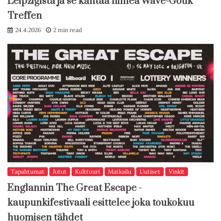
Leipzigista ja se kantaa nimeä Wave-Gotik
Treffen
24.4.2026
2 min read
Tapahtumat
Jutut
Kulttuuri
Matkailu
Uutiset
Vinkit
Englannin The Great Escape -
kaupunkifestivaali esittelee joka toukokuu
huomisen tähdet