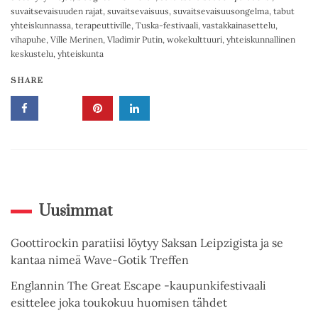
suvaitsevaisuuden rajat
,
suvaitsevaisuus
,
suvaitsevaisuusongelma
,
tabut
yhteiskunnassa
,
terapeuttiville
,
Tuska-festivaali
,
vastakkainasettelu
,
vihapuhe
,
Ville Merinen
,
Vladimir Putin
,
wokekulttuuri
,
yhteiskunnallinen
keskustelu
,
yhteiskunta
SHARE
Uusimmat
Goottirockin paratiisi löytyy Saksan Leipzigista ja se
kantaa nimeä Wave-Gotik Treffen
Englannin The Great Escape -kaupunkifestivaali
esittelee joka toukokuu huomisen tähdet