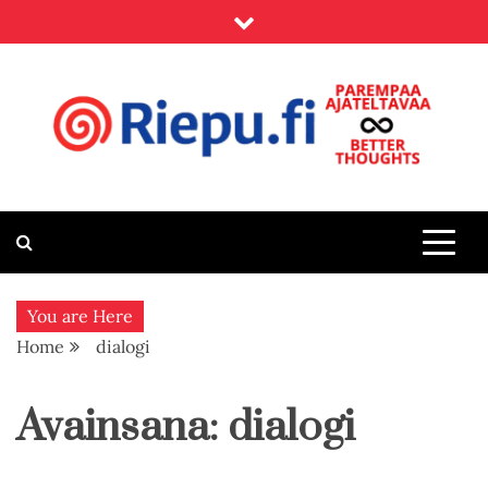
Skip
to
content
Riepu.fi
Parempaa ajateltavaa – Better thoughts
You are Here
Home
dialogi
Avainsana:
dialogi