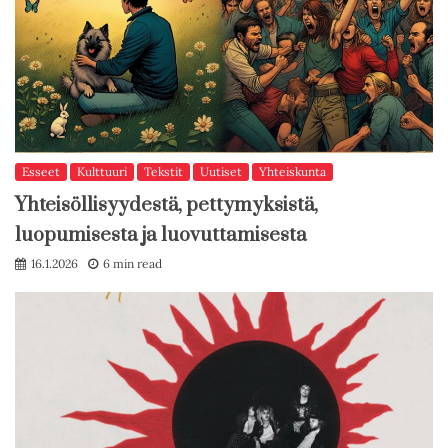
Esseet
Kulttuuri
Tekstit
Uutiset
Yhteiskunta
Yhteisöllisyydestä, pettymyksistä,
luopumisesta ja luovuttamisesta
16.1.2026
6 min read