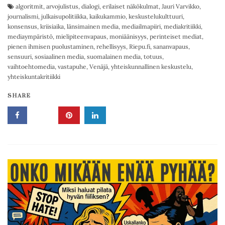
algoritmit
,
arvojulistus
,
dialogi
,
erilaiset näkökulmat
,
Jauri Varvikko
,
journalismi
,
julkaisupolitiikka
,
kaikukammio
,
keskustelukulttuuri
,
konsensus
,
kriisiaika
,
länsimainen media
,
mediailmapiiri
,
mediakritiikki
,
mediaympäristö
,
mielipiteenvapaus
,
moniäänisyys
,
perinteiset mediat
,
pienen ihmisen puolustaminen
,
rehellisyys
,
Riepu.fi
,
sananvapaus
,
sensuuri
,
sosiaalinen media
,
suomalainen media
,
totuus
,
vaihtoehtomedia
,
vastapuhe
,
Venäjä
,
yhteiskunnallinen keskustelu
,
yhteiskuntakritiikki
SHARE