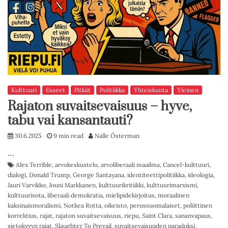
Kulttuuri
Esseet
Pitkät
Politiikka
Yhteiskunta
Yleinen
Rajaton suvaitsevaisuus – hyve,
tabu vai kansantauti?
30.6.2025
9 min read
Nalle Österman
…
Alex Terrible
,
arvokeskustelu
,
arvoliberaali maailma
,
Cancel-kulttuuri
,
dialogi
,
Donald Trump
,
George Santayana
,
identiteettipolitiikka
,
ideologia
,
Jauri Varvikko
,
Jouni Markkanen
,
kulttuurikritiikki
,
kulttuurimarxismi
,
kulttuurisota
,
liberaali demokratia
,
mielipidekirjoitus
,
moraalinen
kaksinaismoralismi
,
Notkea Rotta
,
oikeisto
,
perussuomalaiset
,
poliittinen
korrektius
,
rajat
,
rajaton suvaitsevaisuus
,
riepu
,
Saint Clara
,
sananvapaus
,
sietokyvyn rajat
,
Slaughter To Prevail
,
suvaitsevaisuuden paradoksi
,