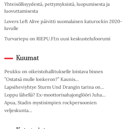
Yhteisöllisyydestä, pettymyksistä, luopumisesta ja
luovuttamisesta
Lovers Left Alive päivitti suomalaisen katurockin 2020-
luvulle
Turvariepu on RIEPU.FI:n uusi keskustelufoorumi
Kuumat
Peukku on oikeistohallitukselle loistava bisnes
”Ostatsä mulle lonkeron?” Kaunis…
Lapsiheviyhtye Sturm Und Drangin tarina on…
Loppu lähellä? Ex-moottorisahajonglööri Juha…
Apua, Stadin mystisimpien rockpersoonien
veljeskunta…