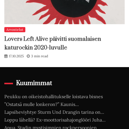
Arvostelut
Lovers Left Alive päivitti suomalaisen
katurockin 2020-luvulle
17.10.2025
3 min read
Kuumimmat
Peukku on oikeistohallitukselle loistava bisnes
”Ostatsä mulle lonkeron?” Kaunis…
Lapsiheviyhtye Sturm Und Drangin tarina on…
Loppu lähellä? Ex-moottorisahajonglööri Juha…
Apua, Stadin mystisimpien rockpersoonien