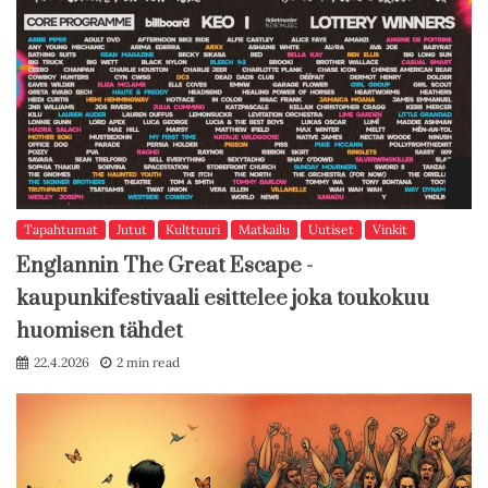
Tapahtumat
Jutut
Kulttuuri
Matkailu
Uutiset
Vinkit
Englannin The Great Escape -
kaupunkifestivaali esittelee joka toukokuu
huomisen tähdet
22.4.2026
2 min read