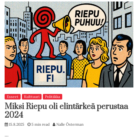
Esseet
Kulttuuri
Politiikka
Miksi Riepu oli elintärkeä perustaa
2024
15.8.2025
5 min read
Nalle Österman
…