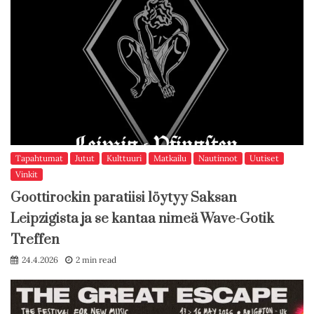
Tapahtumat
Jutut
Kulttuuri
Matkailu
Nautinnot
Uutiset
Vinkit
Goottirockin paratiisi löytyy Saksan
Leipzigista ja se kantaa nimeä Wave-Gotik
Treffen
24.4.2026
2 min read