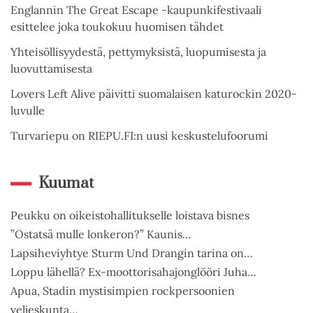
Englannin The Great Escape -kaupunkifestivaali
esittelee joka toukokuu huomisen tähdet
Yhteisöllisyydestä, pettymyksistä, luopumisesta ja
luovuttamisesta
Lovers Left Alive päivitti suomalaisen katurockin 2020-
luvulle
Turvariepu on RIEPU.FI:n uusi keskustelufoorumi
Kuumat
Peukku on oikeistohallitukselle loistava bisnes
”Ostatsä mulle lonkeron?” Kaunis…
Lapsiheviyhtye Sturm Und Drangin tarina on…
Loppu lähellä? Ex-moottorisahajonglööri Juha…
Apua, Stadin mystisimpien rockpersoonien
veljeskunta…