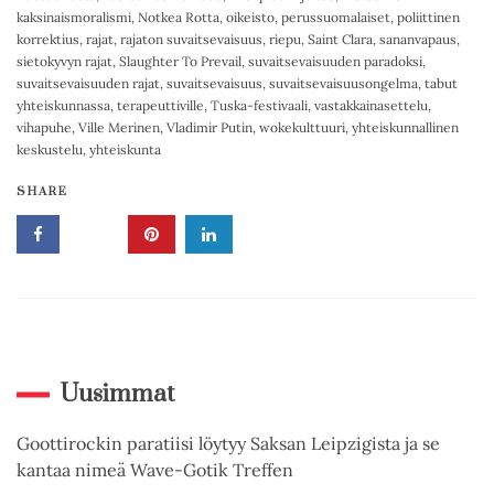
kaksinaismoralismi
,
Notkea Rotta
,
oikeisto
,
perussuomalaiset
,
poliittinen
korrektius
,
rajat
,
rajaton suvaitsevaisuus
,
riepu
,
Saint Clara
,
sananvapaus
,
sietokyvyn rajat
,
Slaughter To Prevail
,
suvaitsevaisuuden paradoksi
,
suvaitsevaisuuden rajat
,
suvaitsevaisuus
,
suvaitsevaisuusongelma
,
tabut
yhteiskunnassa
,
terapeuttiville
,
Tuska-festivaali
,
vastakkainasettelu
,
vihapuhe
,
Ville Merinen
,
Vladimir Putin
,
wokekulttuuri
,
yhteiskunnallinen
keskustelu
,
yhteiskunta
SHARE
Uusimmat
Goottirockin paratiisi löytyy Saksan Leipzigista ja se
kantaa nimeä Wave-Gotik Treffen