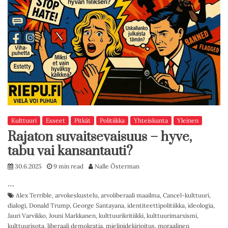
Kulttuuri
Esseet
Pitkät
Politiikka
Yhteiskunta
Yleinen
Rajaton suvaitsevaisuus – hyve,
tabu vai kansantauti?
30.6.2025
9 min read
Nalle Österman
…
Alex Terrible
,
arvokeskustelu
,
arvoliberaali maailma
,
Cancel-kulttuuri
,
dialogi
,
Donald Trump
,
George Santayana
,
identiteettipolitiikka
,
ideologia
,
Jauri Varvikko
,
Jouni Markkanen
,
kulttuurikritiikki
,
kulttuurimarxismi
,
kulttuurisota
,
liberaali demokratia
,
mielipidekirjoitus
,
moraalinen