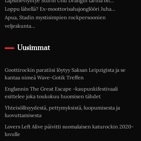
Lapsiheviyhtye Sturm Und Drangin tarina on…
Loppu lähellä? Ex-moottorisahajonglööri Juha…
Apua, Stadin mystisimpien rockpersoonien
veljeskunta…
Uusimmat
Goottirockin paratiisi löytyy Saksan Leipzigista ja se
kantaa nimeä Wave-Gotik Treffen
Englannin The Great Escape -kaupunkifestivaali
esittelee joka toukokuu huomisen tähdet
Yhteisöllisyydestä, pettymyksistä, luopumisesta ja
luovuttamisesta
Lovers Left Alive päivitti suomalaisen katurockin 2020-
luvulle