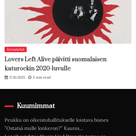
Arvostelut
Lovers Left Alive päivitti suomalaisen
katurockin 2020-luvulle
17.10.2025
3 min read
Kuumimmat
Peukku on oikeistohallitukselle loistava bisnes
”Ostatsä mulle lonkeron?” Kaunis…