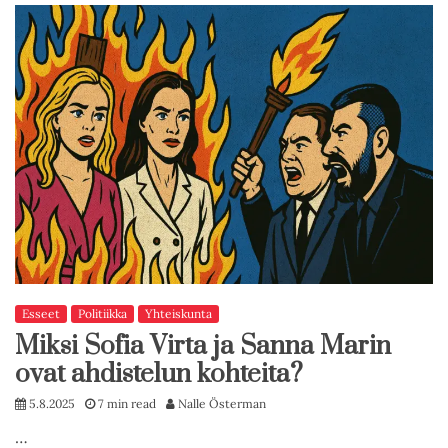
Esseet
Politiikka
Yhteiskunta
Miksi Sofia Virta ja Sanna Marin
ovat ahdistelun kohteita?
5.8.2025
7 min read
Nalle Österman
…