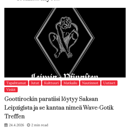
Tapahtumat
Jutut
Kulttuuri
Matkailu
Nautinnot
Uutiset
Vinkit
Goottirockin paratiisi löytyy Saksan
Leipzigista ja se kantaa nimeä Wave-Gotik
Treffen
24.4.2026
2 min read