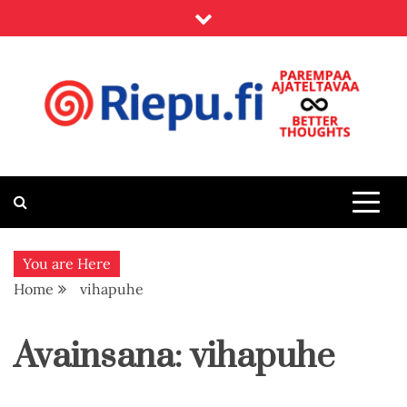
Skip
to
content
Riepu.fi
Parempaa ajateltavaa – Better thoughts
You are Here
Home
vihapuhe
Avainsana:
vihapuhe