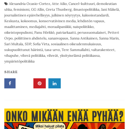
Alexandria Ocasio-Cortez
,
Atte Ailio
,
Cancel-kulttuuri
,
demokratian
uhka
,
feminismi
,
GG Allin
,
Greta Thunberg
,
ilmastopolitiikka
,
Jani Mäkelä
,
journalistinen epärehellisyys
,
julkinen nöyryytys
,
kaksoisstandardi
,
Keskusta
,
kokoomus
,
konservatiivinen media
,
lehdistön vapaus
,
maalittaminen
,
mediajahti
,
moraalipaniikki
,
naispoliitikko
,
oikeistopopulismi
,
Panu Hörkkö
,
patriarkaatti
,
perussuomalaiset
,
Petteri
Orpo
,
poliittinen ahdistelu
,
sananvapaus
,
Sanna Antikainen
,
Sanna Marin
,
Sari Multala
,
SDP
,
Sofia Virta
,
sosiaalinen oikeudenmukaisuus
,
sukupuolittunut häirintä
,
tasa-arvo
,
Tere Sammallahti
,
valtarakenteet
,
vihapuhe
,
vihreä politiikka
,
vihreät
,
yksityiselämä politiikassa
,
ympäristöpolitiikka
SHARE