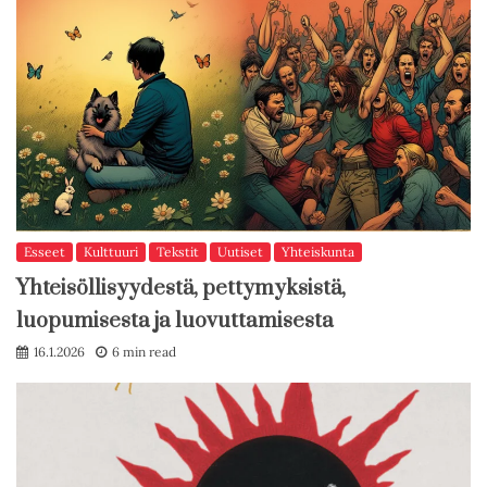
Esseet
Kulttuuri
Tekstit
Uutiset
Yhteiskunta
Yhteisöllisyydestä, pettymyksistä,
luopumisesta ja luovuttamisesta
16.1.2026
6 min read