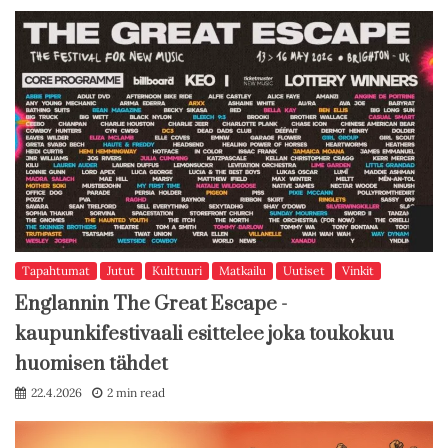
Tapahtumat
Jutut
Kulttuuri
Matkailu
Uutiset
Vinkit
Englannin The Great Escape -
kaupunkifestivaali esittelee joka toukokuu
huomisen tähdet
22.4.2026
2 min read