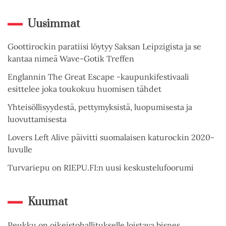
Uusimmat
Goottirockin paratiisi löytyy Saksan Leipzigista ja se
kantaa nimeä Wave-Gotik Treffen
Englannin The Great Escape -kaupunkifestivaali
esittelee joka toukokuu huomisen tähdet
Yhteisöllisyydestä, pettymyksistä, luopumisesta ja
luovuttamisesta
Lovers Left Alive päivitti suomalaisen katurockin 2020-
luvulle
Turvariepu on RIEPU.FI:n uusi keskustelufoorumi
Kuumat
Peukku on oikeistohallitukselle loistava bisnes