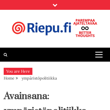
Skip
to
content
Riepu.fi
Parempaa ajateltavaa – Better thoughts
You are Here
Home
ympäristöpolitiikka
Avainsana: