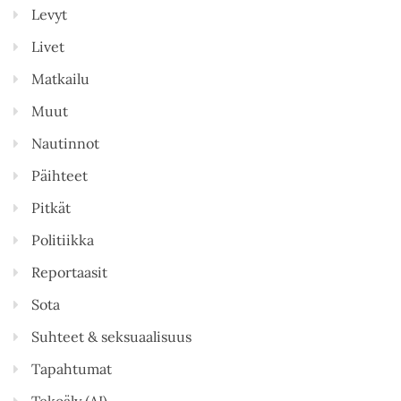
Levyt
Livet
Matkailu
Muut
Nautinnot
Päihteet
Pitkät
Politiikka
Reportaasit
Sota
Suhteet & seksuaalisuus
Tapahtumat
Tekoäly (AI)