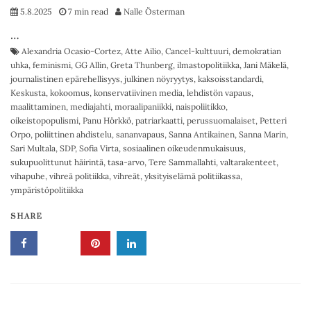
5.8.2025
7 min read
Nalle Österman
…
Alexandria Ocasio-Cortez
,
Atte Ailio
,
Cancel-kulttuuri
,
demokratian
uhka
,
feminismi
,
GG Allin
,
Greta Thunberg
,
ilmastopolitiikka
,
Jani Mäkelä
,
journalistinen epärehellisyys
,
julkinen nöyryytys
,
kaksoisstandardi
,
Keskusta
,
kokoomus
,
konservatiivinen media
,
lehdistön vapaus
,
maalittaminen
,
mediajahti
,
moraalipaniikki
,
naispoliitikko
,
oikeistopopulismi
,
Panu Hörkkö
,
patriarkaatti
,
perussuomalaiset
,
Petteri
Orpo
,
poliittinen ahdistelu
,
sananvapaus
,
Sanna Antikainen
,
Sanna Marin
,
Sari Multala
,
SDP
,
Sofia Virta
,
sosiaalinen oikeudenmukaisuus
,
sukupuolittunut häirintä
,
tasa-arvo
,
Tere Sammallahti
,
valtarakenteet
,
vihapuhe
,
vihreä politiikka
,
vihreät
,
yksityiselämä politiikassa
,
ympäristöpolitiikka
SHARE