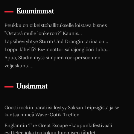
Kuumimmat
Peukku on oikeistohallitukselle loistava bisnes
”Ostatsä mulle lonkeron?” Kaunis…
Lapsiheviyhtye Sturm Und Drangin tarina on…
Loppu lähellä? Ex-moottorisahajonglööri Juha…
Apua, Stadin mystisimpien rockpersoonien
veljeskunta…
Uusimmat
Goottirockin paratiisi löytyy Saksan Leipzigista ja se
kantaa nimeä Wave-Gotik Treffen
Englannin The Great Escape -kaupunkifestivaali
esittelee joka toukokuu huomisen tähdet