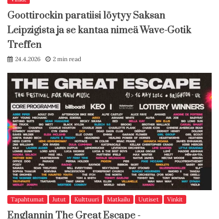
Goottirockin paratiisi löytyy Saksan
Leipzigista ja se kantaa nimeä Wave-Gotik
Treffen
24.4.2026
2 min read
Tapahtumat
Jutut
Kulttuuri
Matkailu
Uutiset
Vinkit
Englannin The Great Escape -