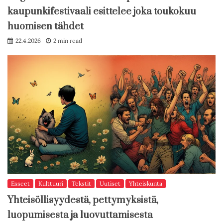
kaupunkifestivaali esittelee joka toukokuu
huomisen tähdet
22.4.2026
2 min read
Esseet
Kulttuuri
Tekstit
Uutiset
Yhteiskunta
Yhteisöllisyydestä, pettymyksistä,
luopumisesta ja luovuttamisesta