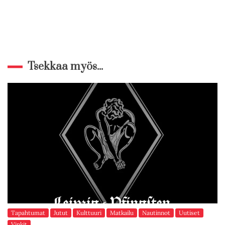
Tsekkaa myös...
Tapahtumat
Jutut
Kulttuuri
Matkailu
Nautinnot
Uutiset
Vinkit