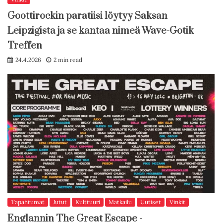
Goottirockin paratiisi löytyy Saksan
Leipzigista ja se kantaa nimeä Wave-Gotik
Treffen
24.4.2026
2 min read
Tapahtumat
Jutut
Kulttuuri
Matkailu
Uutiset
Vinkit
Englannin The Great Escape -