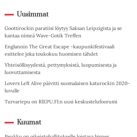
Uusimmat
Goottirockin paratiisi löytyy Saksan Leipzigista ja se
kantaa nimeä Wave-Gotik Treffen
Englannin The Great Escape -kaupunkifestivaali
esittelee joka toukokuu huomisen tähdet
Yhteisöllisyydestä, pettymyksistä, luopumisesta ja
luovuttamisesta
Lovers Left Alive päivitti suomalaisen katurockin 2020-
luvulle
Turvariepu on RIEPU.FI:n uusi keskustelufoorumi
Kuumat
Peukku on oikeistohallitukselle loistava bisnes