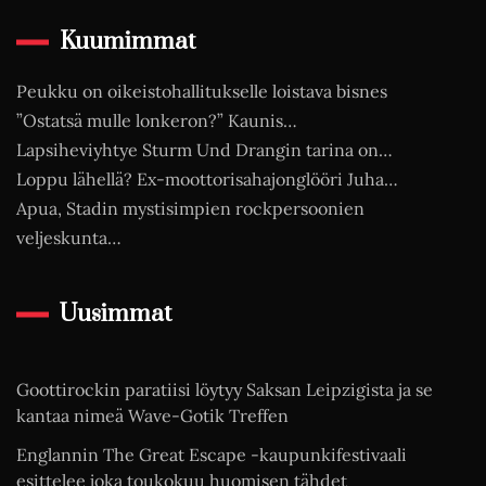
Kuumimmat
Peukku on oikeistohallitukselle loistava bisnes
”Ostatsä mulle lonkeron?” Kaunis…
Lapsiheviyhtye Sturm Und Drangin tarina on…
Loppu lähellä? Ex-moottorisahajonglööri Juha…
Apua, Stadin mystisimpien rockpersoonien
veljeskunta…
Uusimmat
Goottirockin paratiisi löytyy Saksan Leipzigista ja se
kantaa nimeä Wave-Gotik Treffen
Englannin The Great Escape -kaupunkifestivaali
esittelee joka toukokuu huomisen tähdet