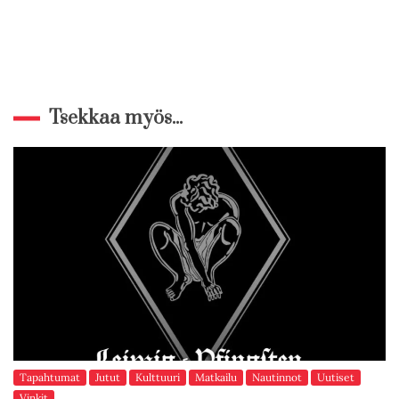
Tsekkaa myös...
Tapahtumat
Jutut
Kulttuuri
Matkailu
Nautinnot
Uutiset
Vinkit