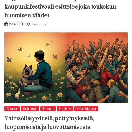
kaupunkifestivaali esittelee joka toukokuu
huomisen tähdet
22.4.2026
2 min read
Esseet
Kulttuuri
Tekstit
Uutiset
Yhteiskunta
Yhteisöllisyydestä, pettymyksistä,
luopumisesta ja luovuttamisesta