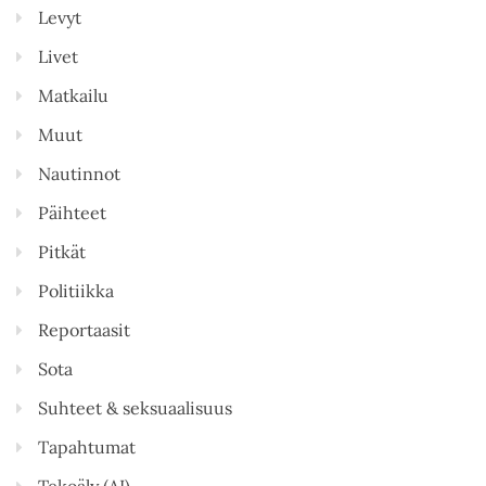
Levyt
Livet
Matkailu
Muut
Nautinnot
Päihteet
Pitkät
Politiikka
Reportaasit
Sota
Suhteet & seksuaalisuus
Tapahtumat
Tekoäly (AI)