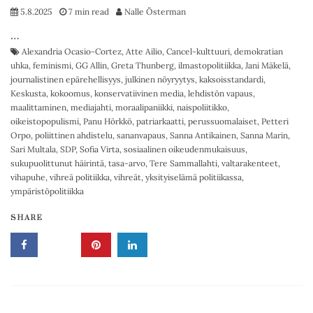
5.8.2025
7 min read
Nalle Österman
…
Alexandria Ocasio-Cortez
,
Atte Ailio
,
Cancel-kulttuuri
,
demokratian
uhka
,
feminismi
,
GG Allin
,
Greta Thunberg
,
ilmastopolitiikka
,
Jani Mäkelä
,
journalistinen epärehellisyys
,
julkinen nöyryytys
,
kaksoisstandardi
,
Keskusta
,
kokoomus
,
konservatiivinen media
,
lehdistön vapaus
,
maalittaminen
,
mediajahti
,
moraalipaniikki
,
naispoliitikko
,
oikeistopopulismi
,
Panu Hörkkö
,
patriarkaatti
,
perussuomalaiset
,
Petteri
Orpo
,
poliittinen ahdistelu
,
sananvapaus
,
Sanna Antikainen
,
Sanna Marin
,
Sari Multala
,
SDP
,
Sofia Virta
,
sosiaalinen oikeudenmukaisuus
,
sukupuolittunut häirintä
,
tasa-arvo
,
Tere Sammallahti
,
valtarakenteet
,
vihapuhe
,
vihreä politiikka
,
vihreät
,
yksityiselämä politiikassa
,
ympäristöpolitiikka
SHARE