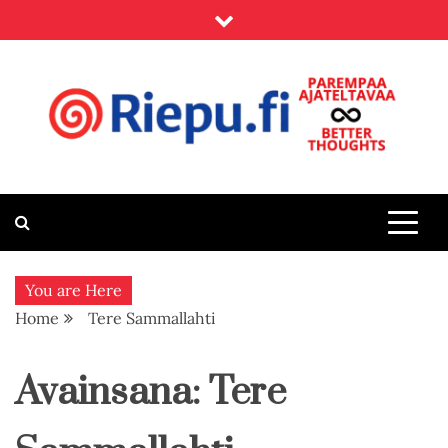
Skip
to
content
Riepu.fi
Parempaa ajateltavaa – Better thoughts
You are Here
Home
Tere Sammallahti
Avainsana:
Tere