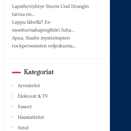
Lapsiheviyhtye Sturm Und Drangin
tarina on…
Loppu lähellä? Ex-
moottorisahajonglööri Juha…
Apua, Stadin mystisimpien
rockpersoonien veljeskunta…
Kategoriat
Arvostelut
Elokuvat & TV
Esseet
Haastattelut
Jutut