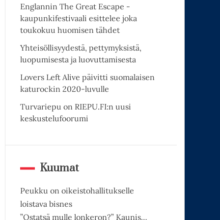
Englannin The Great Escape -
kaupunkifestivaali esittelee joka
toukokuu huomisen tähdet
Yhteisöllisyydestä, pettymyksistä,
luopumisesta ja luovuttamisesta
Lovers Left Alive päivitti suomalaisen
katurockin 2020-luvulle
Turvariepu on RIEPU.FI:n uusi
keskustelufoorumi
Kuumat
Peukku on oikeistohallitukselle
loistava bisnes
”Ostatsä mulle lonkeron?” Kaunis…