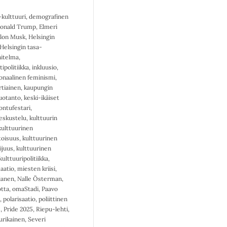
kulttuuri
,
demografinen
onald Trump
,
Elmeri
lon Musk
,
Helsingin
Helsingin tasa-
itelma
,
ipolitiikka
,
inkluusio
,
ionaalinen feminismi
,
rtiainen
,
kaupungin
tuotanto
,
keski-ikäiset
ontufestari
,
keskustelu
,
kulttuurin
kulttuurinen
oisuus
,
kulttuurinen
ijuus
,
kulttuurinen
kulttuuripolitiikka
,
aatio
,
miesten kriisi
,
janen
,
Nalle Österman
,
tta
,
omaStadi
,
Paavo
,
polarisaatio
,
poliittinen
s
,
Pride 2025
,
Riepu-lehti
,
rikainen
,
Severi