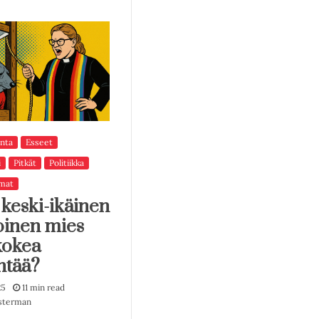
nta
Esseet
i
Pitkät
Politiikka
mat
 keski-ikäinen
oinen mies
kokea
ntää?
25
11 min read
sterman