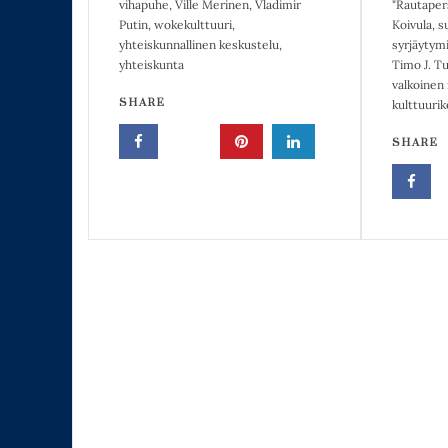
vihapuhe
,
Ville Merinen
,
Vladimir
"Rautaper
Putin
,
wokekulttuuri
,
Koivula
,
s
yhteiskunnallinen keskustelu
,
syrjäytym
yhteiskunta
Timo J. Tu
valkoinen
SHARE
kulttuurik
SHARE