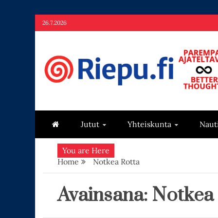
Skip
26.7.2026
to
content
Riepu.fi
Parempaa ajateltavaa – Better thoughts
Jutut
Yhteiskunta
Naut
You are Here
Home
Notkea Rotta
Avainsana:
Notkea 