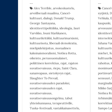
…
…
Alex Terrible
,
arvokeskustelu
,
Cancel-
arvoliberaali maailma
,
Cancel-
syrjintä
,
D
kulttuuri
,
dialogi
,
Donald Trump
,
Vehkala
,
E
George Santayana
,
kaupunki
,
identiteettipolitiikka
,
ideologia
,
Jauri
arvosuunn
Varvikko
,
Jouni Markkanen
,
identiteett
kulttuurikritiikki
,
kulttuurimarxismi
,
intersekt
kulttuurisota
,
liberaali demokratia
,
Juhana Va
mielipidekirjoitus
,
moraalinen
kulttuuri
kaksinaismoralismi
,
Notkea Rotta
,
miehet
,
K
oikeisto
,
perussuomalaiset
,
kulttuuri
poliittinen korrektius
,
rajat
,
rajaton
rahoitus
,
suvaitsevaisuus
,
riepu
,
Saint Clara
,
monimuot
sananvapaus
,
sietokyvyn rajat
,
portinvart
Slaughter To Prevail
,
sensuuri
,
suvaitsevaisuuden paradoksi
,
marginalis
suvaitsevaisuuden rajat
,
Mikko Sar
suvaitsevaisuus
,
Notkea Ro
suvaitsevaisuusongelma
,
tabut
Arhinmäki
yhteiskunnassa
,
terapeuttiville
,
korrektiu
Tuska-festivaali
,
vastakkainasettelu
,
Sampo Lau