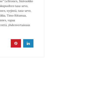
se" Lehtonen
,
Sinivuokko
ukupuolten tasa-arvo
,
inen
,
syrjintä
,
tasa-arvo
,
ikka
,
Timo Riitamaa
,
 mies
,
vapaa
enttä
,
yhdenvertaisuus