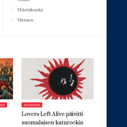
Yhteiskunta
Yleinen
set
Arvostelut
Lovers Left Alive päivitti
suomalaisen katurockin