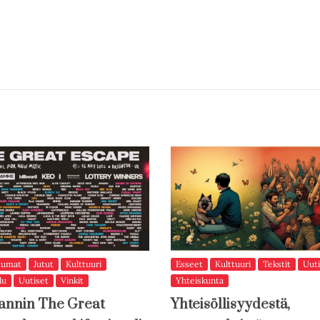
tumat
Jutut
Kulttuuri
Esseet
Kulttuuri
Tekstit
Uuti
lu
Uutiset
Vinkit
Yhteiskunta
annin The Great
Yhteisöllisyydestä,