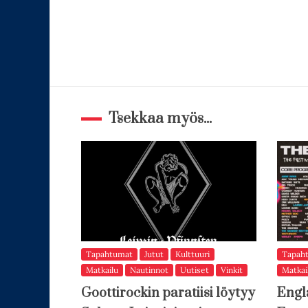
Tsekkaa myös...
Tapahtumat
Jutut
Kulttuuri
Tapah
Matkailu
Nautinnot
Uutiset
Vinkit
Matkai
Goottirockin paratiisi löytyy
Engl