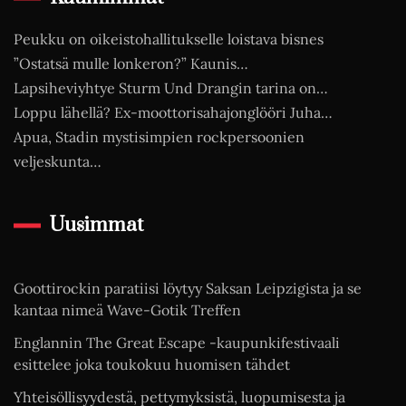
Peukku on oikeistohallitukselle loistava bisnes
”Ostatsä mulle lonkeron?” Kaunis…
Lapsiheviyhtye Sturm Und Drangin tarina on…
Loppu lähellä? Ex-moottorisahajonglööri Juha…
Apua, Stadin mystisimpien rockpersoonien
veljeskunta…
Uusimmat
Goottirockin paratiisi löytyy Saksan Leipzigista ja se
kantaa nimeä Wave-Gotik Treffen
Englannin The Great Escape -kaupunkifestivaali
esittelee joka toukokuu huomisen tähdet
Yhteisöllisyydestä, pettymyksistä, luopumisesta ja