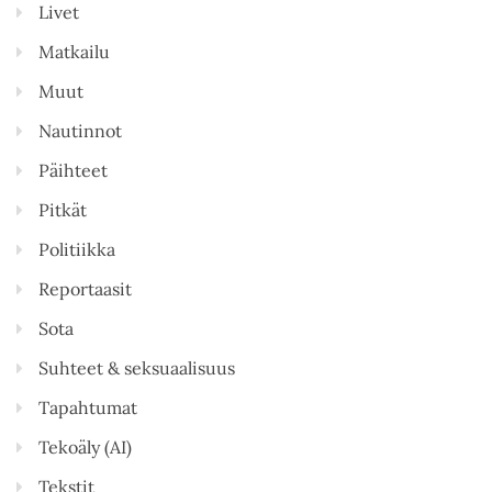
Livet
Matkailu
Muut
Nautinnot
Päihteet
Pitkät
Politiikka
Reportaasit
Sota
Suhteet & seksuaalisuus
Tapahtumat
Tekoäly (AI)
Tekstit