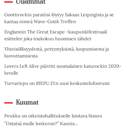
Uusimmat
Goottirockin paratiisi löytyy Saksan Leipzigista ja se
kantaa nimeä Wave-Gotik Treffen
Englannin The Great Escape -kaupunkifestivaali
esittelee joka toukokuu huomisen tähdet
Yhteisöllisyydestä, pettymyksistä, luopumisesta ja
luovuttamisesta
Lovers Left Alive päivitti suomalaisen katurockin 2020-
luvulle
Turvariepu on RIEPU.FI:n uusi keskustelufoorumi
Kuumat
Peukku on oikeistohallitukselle loistava bisnes
”Ostatsä mulle lonkeron?” Kaunis…