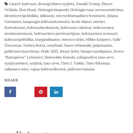
Cancel-kulttuuri
,
demografinen syrjintä
,
Donald Trump
,
Elmeri
Vehkala
,
Elon Musk
,
Helsingin kaupunki
,
Helsingin tasa-arvosuunnitelma
,
identiteettipolitiikka
,
inkluusio
,
intersektionaalinen feminismi
,
Juhana
Vartiainen
,
kaupungin kulttuurituotanto
,
keski-ikäiset miehet
,
Kontufestari
,
kulttuurikeskustelu
,
kulttuurin rahoitus
,
kulttuurinen
monimuotoisuus
,
kulttuurinen portinvartijuus
,
kulttuurinen sensuuri
,
kulttuuripolitiikka
,
marginalisaatio
,
miesten kriisi
,
Mikko Sarjanen
,
Nalle
Österman
,
Notkea Rotta
,
omaStadi
,
Paavo Arhinmäki
,
polarisaatio
,
poliittinen korrektius
,
Pride 2025
,
Riepu-lehti
,
Sampo Laurikainen
,
Severi
"Rautaperse" Lehtonen
,
Sinivuokko Koivula
,
sukupuolten tasa-arvo
,
syrjäytyminen
,
syrjintä
,
tasa-arvo
,
Timo J. Tuikka
,
Timo Riitamaa
,
valkoinen mies
,
vapaa kulttuurikenttä
,
yhdenvertaisuus
SHARE