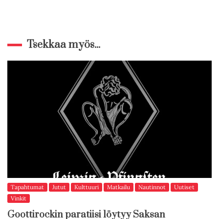
Tsekkaa myös...
Tapahtumat
Jutut
Kulttuuri
Matkailu
Nautinnot
Uutiset
Vinkit
Goottirockin paratiisi löytyy Saksan