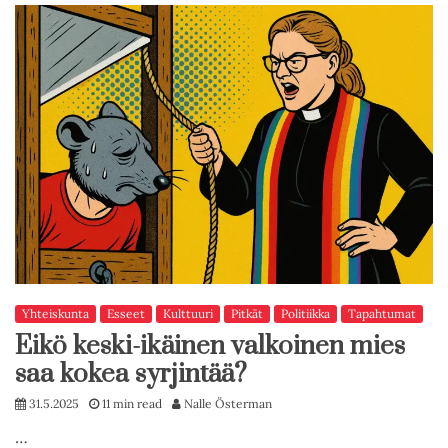
Yhteiskunta
Esseet
Kulttuuri
Pitkät
Politiikka
Tapahtumat
Eikö keski-ikäinen valkoinen mies
saa kokea syrjintää?
31.5.2025
11 min read
Nalle Österman
…