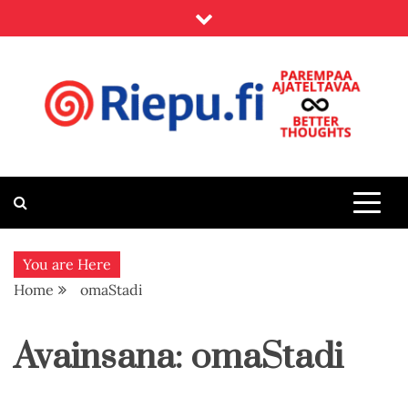
Skip
to
content
Riepu.fi
Parempaa ajateltavaa – Better thoughts
You are Here
Home
omaStadi
Avainsana:
omaStadi