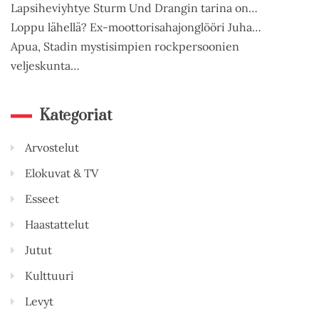
Lapsiheviyhtye Sturm Und Drangin tarina on…
Loppu lähellä? Ex-moottorisahajonglööri Juha…
Apua, Stadin mystisimpien rockpersoonien
veljeskunta…
Kategoriat
Arvostelut
Elokuvat & TV
Esseet
Haastattelut
Jutut
Kulttuuri
Levyt