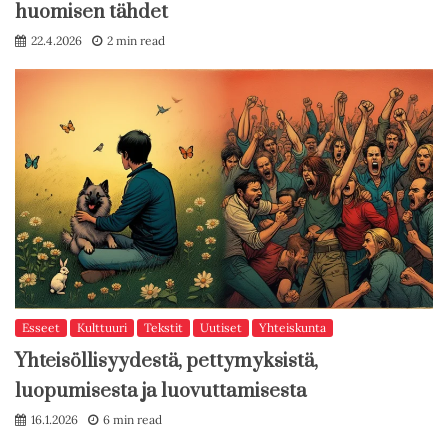
huomisen tähdet
22.4.2026
2 min read
Esseet
Kulttuuri
Tekstit
Uutiset
Yhteiskunta
Yhteisöllisyydestä, pettymyksistä,
luopumisesta ja luovuttamisesta
16.1.2026
6 min read