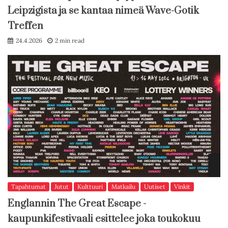
Leipzigista ja se kantaa nimeä Wave-Gotik
Treffen
24.4.2026
2 min read
Tapahtumat
Jutut
Kulttuuri
Matkailu
Uutiset
Vinkit
Englannin The Great Escape -
kaupunkifestivaali esittelee joka toukokuu