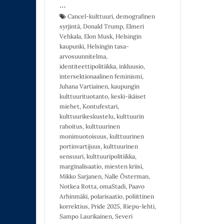
…
Cancel-kulttuuri
,
demografinen
syrjintä
,
Donald Trump
,
Elmeri
Vehkala
,
Elon Musk
,
Helsingin
kaupunki
,
Helsingin tasa-
arvosuunnitelma
,
identiteettipolitiikka
,
inkluusio
,
intersektionaalinen feminismi
,
Juhana Vartiainen
,
kaupungin
kulttuurituotanto
,
keski-ikäiset
miehet
,
Kontufestari
,
kulttuurikeskustelu
,
kulttuurin
rahoitus
,
kulttuurinen
monimuotoisuus
,
kulttuurinen
portinvartijuus
,
kulttuurinen
sensuuri
,
kulttuuripolitiikka
,
marginalisaatio
,
miesten kriisi
,
Mikko Sarjanen
,
Nalle Österman
,
Notkea Rotta
,
omaStadi
,
Paavo
Arhinmäki
,
polarisaatio
,
poliittinen
korrektius
,
Pride 2025
,
Riepu-lehti
,
Sampo Laurikainen
,
Severi