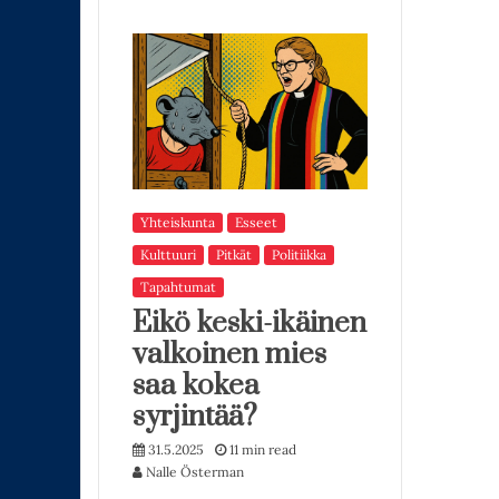
Yhteiskunta
Esseet
Kulttuuri
Pitkät
Politiikka
Tapahtumat
Eikö keski-ikäinen
valkoinen mies
saa kokea
syrjintää?
31.5.2025
11 min read
Nalle Österman