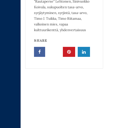
"Rautaperse" Lehtonen
,
Sinivuokko
Koivula
,
sukupuolten tasa-arvo
,
syrjäytyminen
,
syrjintä
,
tasa-arvo
,
Timo J. Tuikka
,
Timo Riitamaa
,
valkoinen mies
,
vapaa
kulttuurikenttä
,
yhdenvertaisuus
SHARE