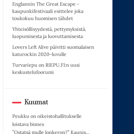
Englannin The Great Escape -
kaupunkifestivaali esittelee joka
toukokuu huomisen tähdet
Yhteisöllisyydestä, pettymyksistä,
luopumisesta ja luovuttamisesta
Lovers Left Alive päivitti suomalaisen
katurockin 2020-luvulle
Turvariepu on RIEPU.FI:n uusi
keskustelufoorumi
Kuumat
Peukku on oikeistohallitukselle
loistava bisnes
”Ostatsä mulle lonkeron?” Kaunis…