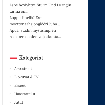
Lapsiheviyhtye Sturm Und Drangin
tarina on…
Loppu lähellä? Ex-
moottorisahajonglööri Juha…
Apua, Stadin mystisimpien
rockpersoonien veljeskunta…
Kategoriat
Arvostelut
Elokuvat & TV
Esseet
Haastattelut
Jutut