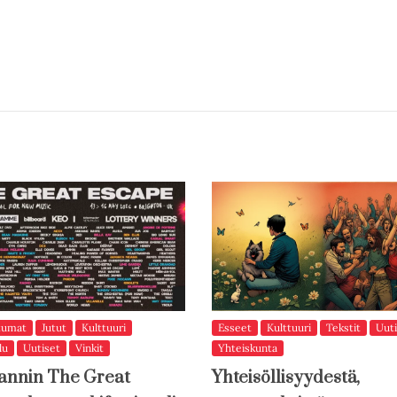
tumat
Jutut
Kulttuuri
Esseet
Kulttuuri
Tekstit
Uuti
lu
Uutiset
Vinkit
Yhteiskunta
annin The Great
Yhteisöllisyydestä,