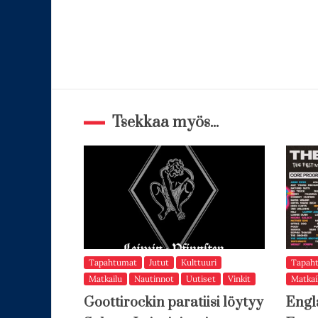
Tsekkaa myös...
Tapahtumat
Jutut
Kulttuuri
Tapah
Matkailu
Nautinnot
Uutiset
Vinkit
Matkai
Goottirockin paratiisi löytyy
Engl