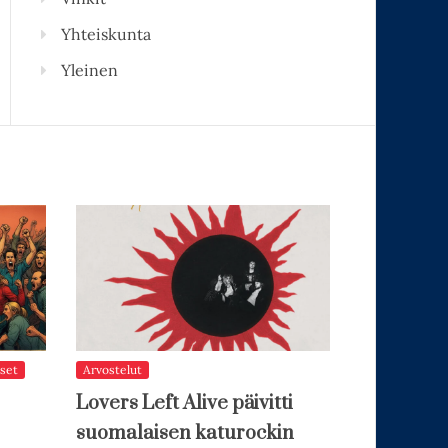
Yhteiskunta
Yleinen
set
Arvostelut
Lovers Left Alive päivitti
suomalaisen katurockin