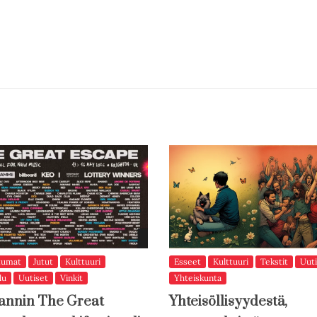
tumat
Jutut
Kulttuuri
Esseet
Kulttuuri
Tekstit
Uuti
lu
Uutiset
Vinkit
Yhteiskunta
annin The Great
Yhteisöllisyydestä,