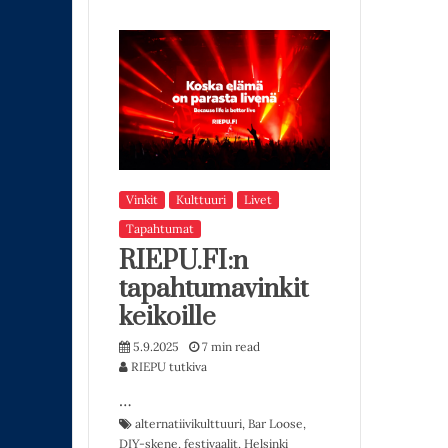
Vinkit
Kulttuuri
Livet
Tapahtumat
RIEPU.FI:n
tapahtumavinkit
keikoille
5.9.2025
7 min read
RIEPU tutkiva
…
alternatiivikulttuuri
,
Bar Loose
,
DIY-skene
,
festivaalit
,
Helsinki