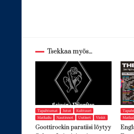
Tsekkaa myös...
Tapahtumat
Jutut
Kulttuuri
Tapah
Matkailu
Nautinnot
Uutiset
Vinkit
Matkai
Goottirockin paratiisi löytyy
Engl