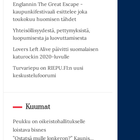
Englannin The Great Escape -
kaupunkifestivaali esittelee joka
toukokuu huomisen tähdet
Yhteisöllisyydestä, pettymyksistä,
luopumisesta ja luovuttamisesta
Lovers Left Alive päivitti suomalaisen
katurockin 2020-luvulle
Turvariepu on RIEPU.FI:n uusi
keskustelufoorumi
Kuumat
Peukku on oikeistohallitukselle
loistava bisnes
”Ostatsä mulle lonkeron?” Kaunis…