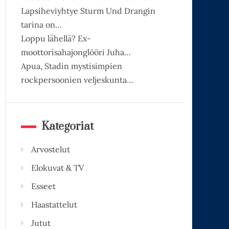
Lapsiheviyhtye Sturm Und Drangin
tarina on…
Loppu lähellä? Ex-
moottorisahajonglööri Juha…
Apua, Stadin mystisimpien
rockpersoonien veljeskunta…
Kategoriat
Arvostelut
Elokuvat & TV
Esseet
Haastattelut
Jutut