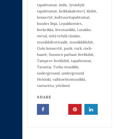
tapahtumat
,
indie
,
Jyväskylä
tapahtumat
,
keikkakalenteri
,
klubit
,
konsertit
,
kulttuuritapahtumat
,
kuudes linja
,
Lepakkomies
,
livekeikka
,
livemusiikki
,
Lutakko
,
metal
,
mitä tehdä tänään
,
musiikkifestivaalit
,
musiikkiklubit
,
Oulu konsertit
,
punk
,
rock
,
rock-
baarit
,
Suomen parhaat liveklubit
,
Tampere liveklubit
,
tapahtumat
,
Tavastia
,
Turku musiikki
,
underground
,
underground
Helsinki
,
vaihtoehtomusiikki
,
vastavirta
,
yöelämä
SHARE