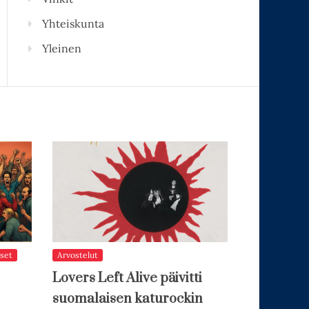
Yhteiskunta
Yleinen
set
Arvostelut
Lovers Left Alive päivitti
suomalaisen katurockin