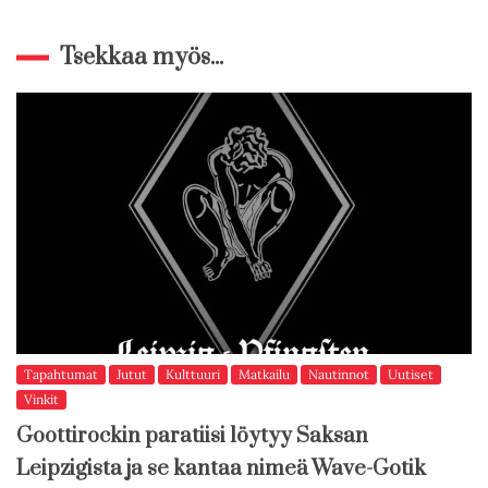
Tsekkaa myös...
Tapahtumat
Jutut
Kulttuuri
Matkailu
Nautinnot
Uutiset
Vinkit
Goottirockin paratiisi löytyy Saksan
Leipzigista ja se kantaa nimeä Wave-Gotik