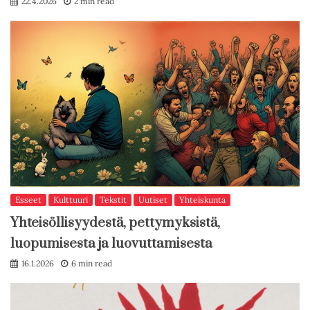
22.4.2026
2 min read
Esseet
Kulttuuri
Tekstit
Uutiset
Yhteiskunta
Yhteisöllisyydestä, pettymyksistä,
luopumisesta ja luovuttamisesta
16.1.2026
6 min read