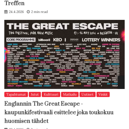
Treffen
24.4.2026
2 min read
Tapahtumat
Jutut
Kulttuuri
Matkailu
Uutiset
Vinkit
Englannin The Great Escape -
kaupunkifestivaali esittelee joka toukokuu
huomisen tähdet