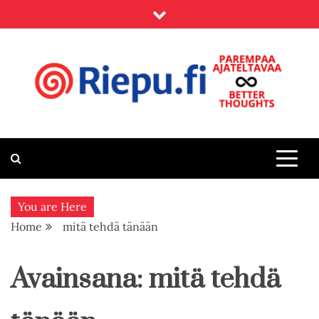
Skip
to
content
Riepu.fi
Parempaa ajateltavaa – Better thoughts
You are Here
Home
mitä tehdä tänään
Avainsana:
mitä tehdä