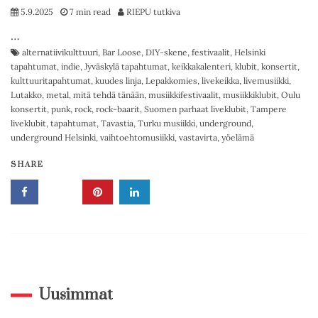
5.9.2025
7 min read
RIEPU tutkiva
…
alternatiivikulttuuri
,
Bar Loose
,
DIY-skene
,
festivaalit
,
Helsinki
tapahtumat
,
indie
,
Jyväskylä tapahtumat
,
keikkakalenteri
,
klubit
,
konsertit
,
kulttuuritapahtumat
,
kuudes linja
,
Lepakkomies
,
livekeikka
,
livemusiikki
,
Lutakko
,
metal
,
mitä tehdä tänään
,
musiikkifestivaalit
,
musiikkiklubit
,
Oulu
konsertit
,
punk
,
rock
,
rock-baarit
,
Suomen parhaat liveklubit
,
Tampere
liveklubit
,
tapahtumat
,
Tavastia
,
Turku musiikki
,
underground
,
underground Helsinki
,
vaihtoehtomusiikki
,
vastavirta
,
yöelämä
SHARE
Uusimmat