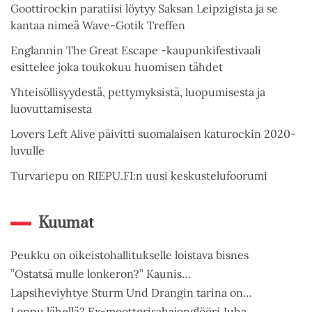
Goottirockin paratiisi löytyy Saksan Leipzigista ja se
kantaa nimeä Wave-Gotik Treffen
Englannin The Great Escape -kaupunkifestivaali
esittelee joka toukokuu huomisen tähdet
Yhteisöllisyydestä, pettymyksistä, luopumisesta ja
luovuttamisesta
Lovers Left Alive päivitti suomalaisen katurockin 2020-
luvulle
Turvariepu on RIEPU.FI:n uusi keskustelufoorumi
Kuumat
Peukku on oikeistohallitukselle loistava bisnes
”Ostatsä mulle lonkeron?” Kaunis…
Lapsiheviyhtye Sturm Und Drangin tarina on…
Loppu lähellä? Ex-moottorisahajonglööri Juha…