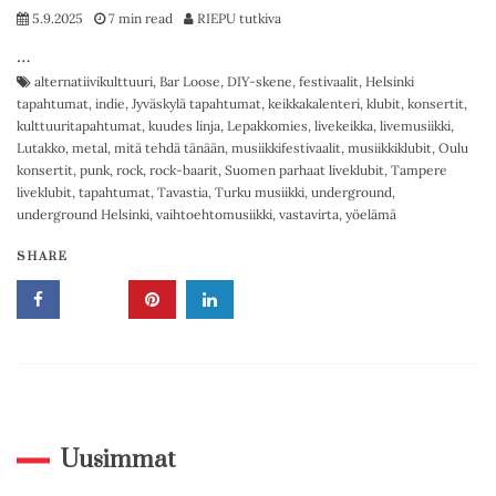
5.9.2025
7 min read
RIEPU tutkiva
…
alternatiivikulttuuri
,
Bar Loose
,
DIY-skene
,
festivaalit
,
Helsinki
tapahtumat
,
indie
,
Jyväskylä tapahtumat
,
keikkakalenteri
,
klubit
,
konsertit
,
kulttuuritapahtumat
,
kuudes linja
,
Lepakkomies
,
livekeikka
,
livemusiikki
,
Lutakko
,
metal
,
mitä tehdä tänään
,
musiikkifestivaalit
,
musiikkiklubit
,
Oulu
konsertit
,
punk
,
rock
,
rock-baarit
,
Suomen parhaat liveklubit
,
Tampere
liveklubit
,
tapahtumat
,
Tavastia
,
Turku musiikki
,
underground
,
underground Helsinki
,
vaihtoehtomusiikki
,
vastavirta
,
yöelämä
SHARE
Uusimmat