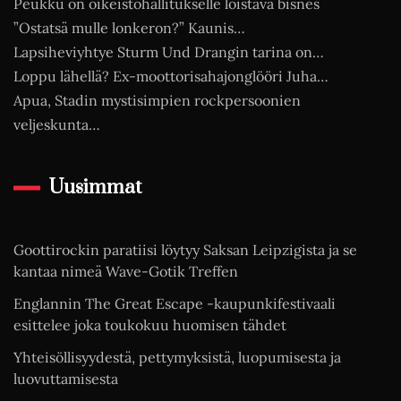
Peukku on oikeistohallitukselle loistava bisnes
”Ostatsä mulle lonkeron?” Kaunis…
Lapsiheviyhtye Sturm Und Drangin tarina on…
Loppu lähellä? Ex-moottorisahajonglööri Juha…
Apua, Stadin mystisimpien rockpersoonien
veljeskunta…
Uusimmat
Goottirockin paratiisi löytyy Saksan Leipzigista ja se
kantaa nimeä Wave-Gotik Treffen
Englannin The Great Escape -kaupunkifestivaali
esittelee joka toukokuu huomisen tähdet
Yhteisöllisyydestä, pettymyksistä, luopumisesta ja
luovuttamisesta