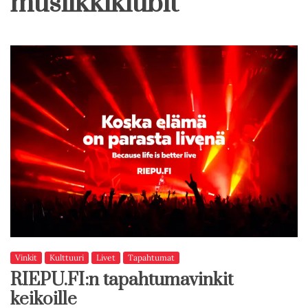
musiikkiklubit
Vinkit
Kulttuuri
Livet
Tapahtumat
RIEPU.FI:n tapahtumavinkit
keikoille