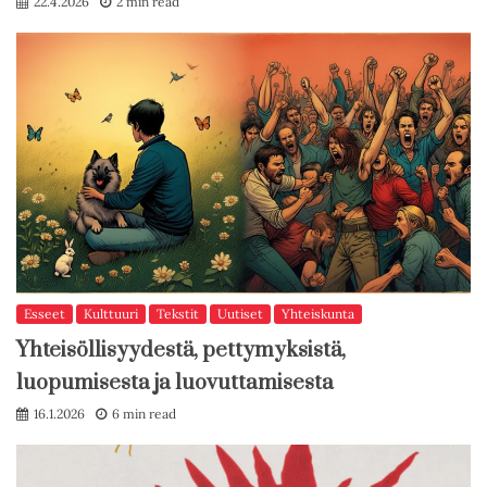
22.4.2026
2 min read
Esseet
Kulttuuri
Tekstit
Uutiset
Yhteiskunta
Yhteisöllisyydestä, pettymyksistä,
luopumisesta ja luovuttamisesta
16.1.2026
6 min read