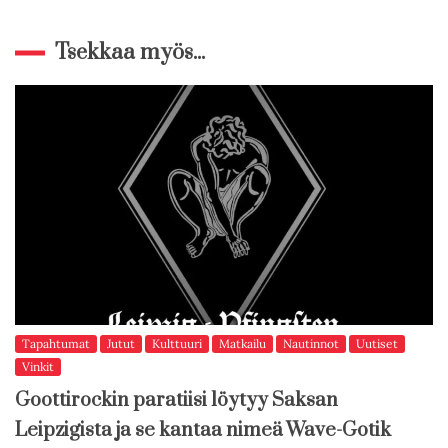
Tsekkaa myös...
Tapahtumat
Jutut
Kulttuuri
Matkailu
Nautinnot
Uutiset
Vinkit
Goottirockin paratiisi löytyy Saksan
Leipzigista ja se kantaa nimeä Wave-Gotik