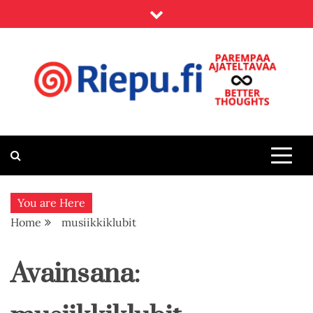
Skip
to
content
Riepu.fi
Parempaa ajateltavaa – Better thoughts
You are Here
Home
musiikkiklubit
Avainsana: