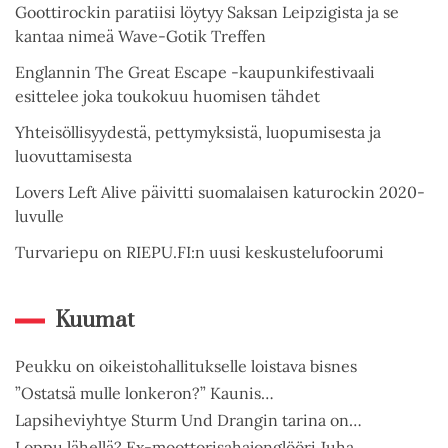
Goottirockin paratiisi löytyy Saksan Leipzigista ja se
kantaa nimeä Wave-Gotik Treffen
Englannin The Great Escape -kaupunkifestivaali
esittelee joka toukokuu huomisen tähdet
Yhteisöllisyydestä, pettymyksistä, luopumisesta ja
luovuttamisesta
Lovers Left Alive päivitti suomalaisen katurockin 2020-
luvulle
Turvariepu on RIEPU.FI:n uusi keskustelufoorumi
Kuumat
Peukku on oikeistohallitukselle loistava bisnes
”Ostatsä mulle lonkeron?” Kaunis…
Lapsiheviyhtye Sturm Und Drangin tarina on…
Loppu lähellä? Ex-moottorisahajonglööri Juha…