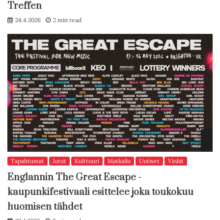
Treffen
24.4.2026
2 min read
Tapahtumat
Jutut
Kulttuuri
Matkailu
Uutiset
Vinkit
Englannin The Great Escape -
kaupunkifestivaali esittelee joka toukokuu
huomisen tähdet