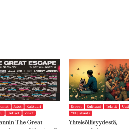
tumat
Jutut
Kulttuuri
Esseet
Kulttuuri
Tekstit
Uuti
lu
Uutiset
Vinkit
Yhteiskunta
annin The Great
Yhteisöllisyydestä,