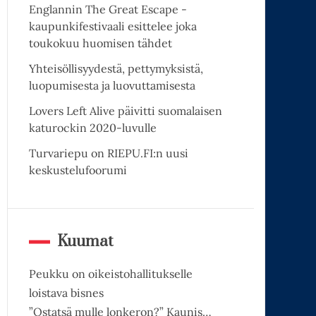
Englannin The Great Escape -
kaupunkifestivaali esittelee joka
toukokuu huomisen tähdet
Yhteisöllisyydestä, pettymyksistä,
luopumisesta ja luovuttamisesta
Lovers Left Alive päivitti suomalaisen
katurockin 2020-luvulle
Turvariepu on RIEPU.FI:n uusi
keskustelufoorumi
Kuumat
Peukku on oikeistohallitukselle
loistava bisnes
”Ostatsä mulle lonkeron?” Kaunis…