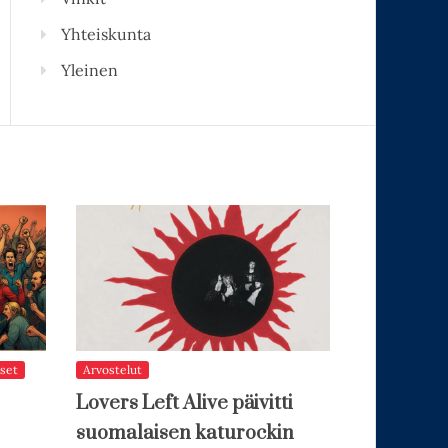
Yhteiskunta
Yleinen
set
Arvostelut
Lovers Left Alive päivitti
suomalaisen katurockin