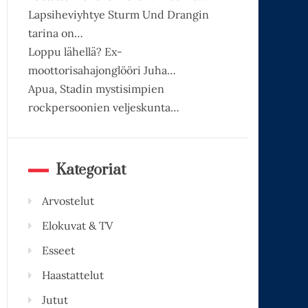
Lapsiheviyhtye Sturm Und Drangin
tarina on…
Loppu lähellä? Ex-
moottorisahajonglööri Juha…
Apua, Stadin mystisimpien
rockpersoonien veljeskunta…
Kategoriat
Arvostelut
Elokuvat & TV
Esseet
Haastattelut
Jutut