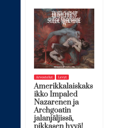
Arvostelut
Levyt
Amerikkalaiskaks
ikko Impaled
Nazarenen ja
Archgoatin
jalanjäljissä,
pikkasen hyvä!