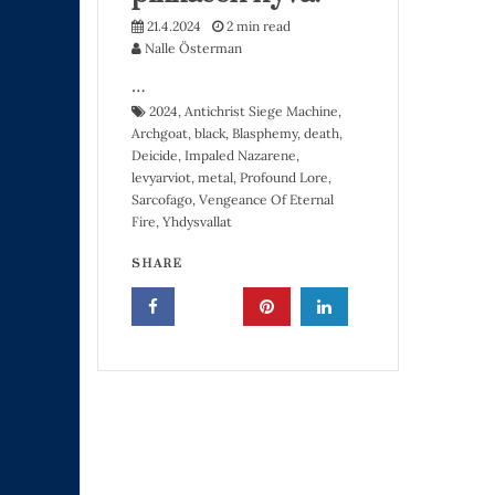
21.4.2024
2 min read
Nalle Österman
…
2024
,
Antichrist Siege Machine
,
Archgoat
,
black
,
Blasphemy
,
death
,
Deicide
,
Impaled Nazarene
,
levyarviot
,
metal
,
Profound Lore
,
Sarcofago
,
Vengeance Of Eternal
Fire
,
Yhdysvallat
SHARE