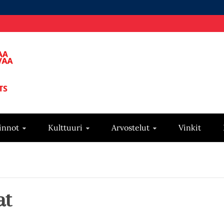
innot
Kulttuuri
Arvostelut
Vinkit
at