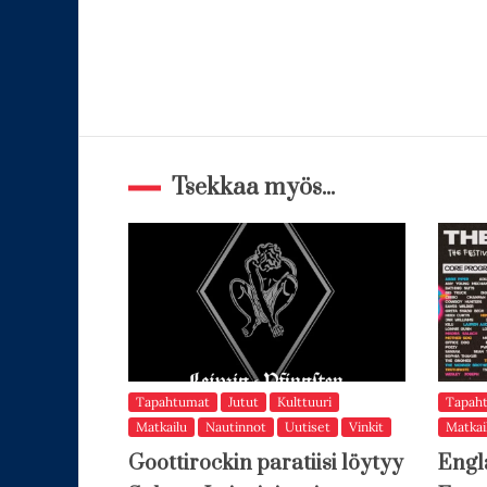
Tsekkaa myös...
Tapahtumat
Jutut
Kulttuuri
Tapah
Matkailu
Nautinnot
Uutiset
Vinkit
Matkai
Goottirockin paratiisi löytyy
Engl