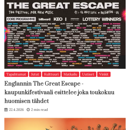
Tapahtumat
Jutut
Kulttuuri
Matkailu
Uutiset
Vinkit
Englannin The Great Escape -
kaupunkifestivaali esittelee joka toukokuu
huomisen tähdet
22.4.2026
2 min read