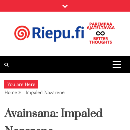
Skip
to
content
Riepu.fi
Parempaa ajateltavaa – Better thoughts
You are Here
Home
Impaled Nazarene
Avainsana:
Impaled