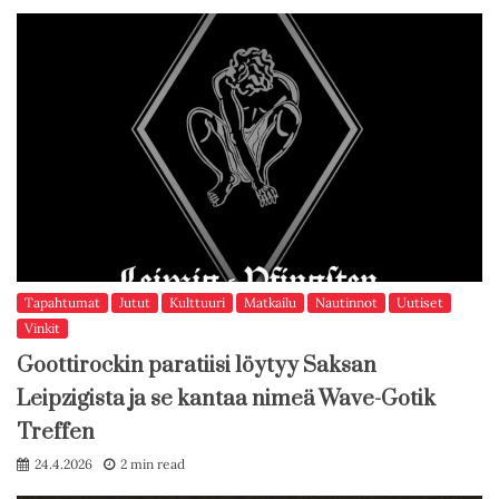
Tapahtumat
Jutut
Kulttuuri
Matkailu
Nautinnot
Uutiset
Vinkit
Goottirockin paratiisi löytyy Saksan
Leipzigista ja se kantaa nimeä Wave-Gotik
Treffen
24.4.2026
2 min read