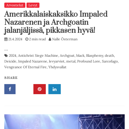
Arvostelut
Levyt
Amerikkalaiskaksikko Impaled
Nazarenen ja Archgoatin
jalanjäljissä, pikkasen hyvä!
21.4.2024
2 min read
Nalle Österman
…
2024
,
Antichrist Siege Machine
,
Archgoat
,
black
,
Blasphemy
,
death
,
Deicide
,
Impaled Nazarene
,
levyarviot
,
metal
,
Profound Lore
,
Sarcofago
,
Vengeance Of Eternal Fire
,
Yhdysvallat
SHARE