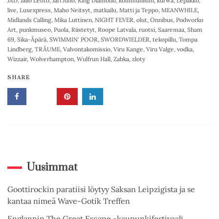
JAD
,
Jallo Lehto
,
Jari Juho
,
King Diamond
,
kommunismi
,
kurwa
,
Lepakko
,
live
,
Luxexpress
,
Maho Neitsyt
,
matkailu
,
Matti ja Teppo
,
MEANWHILE
,
Midlands Calling
,
Mika Luttinen
,
NIGHT FEVER
,
olut
,
Onnibus
,
Podworko
Art
,
punkmuseo
,
Puola
,
Riistetyt
,
Roope Latvala
,
ruotsi
,
Saaremaa
,
Sham
69
,
Sika-Äpärä
,
SWIMMIN' POOR
,
SWORDWIELDER
,
tekopillu
,
Tompa
Lindberg
,
TRÄUME
,
Valvontakomissio
,
Viru Kange
,
Viru Valge
,
vodka
,
Wizzair
,
Wolverhampton
,
Wulfrun Hall
,
Zabka
,
zloty
SHARE
Uusimmat
Goottirockin paratiisi löytyy Saksan Leipzigista ja se
kantaa nimeä Wave-Gotik Treffen
Englannin The Great Escape -kaupunkifestivaali