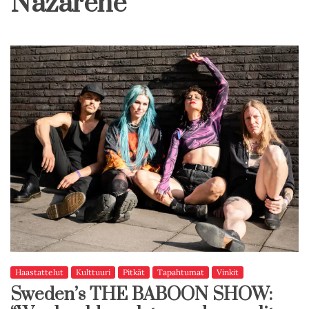
Nazarene
Haastattelut
Kulttuuri
Pitkät
Tapahtumat
Vinkit
Sweden’s THE BABOON SHOW: