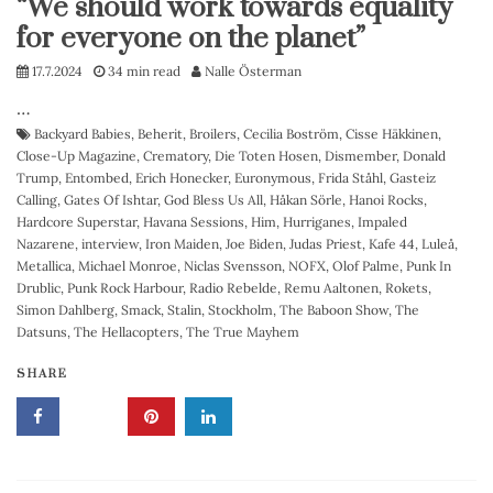
“We should work towards equality
for everyone on the planet”
17.7.2024
34 min read
Nalle Österman
…
Backyard Babies
,
Beherit
,
Broilers
,
Cecilia Boström
,
Cisse Häkkinen
,
Close-Up Magazine
,
Crematory
,
Die Toten Hosen
,
Dismember
,
Donald
Trump
,
Entombed
,
Erich Honecker
,
Euronymous
,
Frida Ståhl
,
Gasteiz
Calling
,
Gates Of Ishtar
,
God Bless Us All
,
Håkan Sörle
,
Hanoi Rocks
,
Hardcore Superstar
,
Havana Sessions
,
Him
,
Hurriganes
,
Impaled
Nazarene
,
interview
,
Iron Maiden
,
Joe Biden
,
Judas Priest
,
Kafe 44
,
Luleå
,
Metallica
,
Michael Monroe
,
Niclas Svensson
,
NOFX
,
Olof Palme
,
Punk In
Drublic
,
Punk Rock Harbour
,
Radio Rebelde
,
Remu Aaltonen
,
Rokets
,
Simon Dahlberg
,
Smack
,
Stalin
,
Stockholm
,
The Baboon Show
,
The
Datsuns
,
The Hellacopters
,
The True Mayhem
SHARE