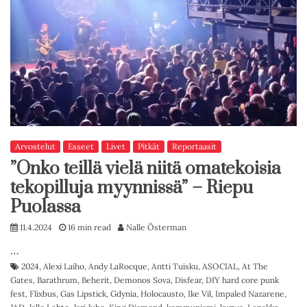
Arvostelut
Esseet
Livet
Pitkät
Reportaasit
”Onko teillä vielä niitä omatekoisia
tekopilluja myynnissä” – Riepu
Puolassa
11.4.2024
16 min read
Nalle Österman
…
2024
,
Alexi Laiho
,
Andy LaRocque
,
Antti Tuisku
,
ASOCIAL
,
At The
Gates
,
Barathrum
,
Beherit
,
Demonos Sova
,
Disfear
,
DIY hard core punk
fest
,
Flixbus
,
Gas Lipstick
,
Gdynia
,
Holocausto
,
Ike Vil
,
Impaled Nazarene
,