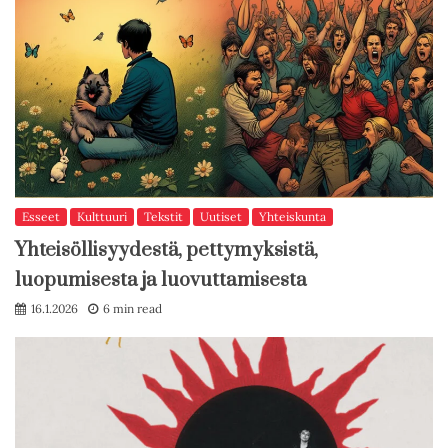
Esseet
Kulttuuri
Tekstit
Uutiset
Yhteiskunta
Yhteisöllisyydestä, pettymyksistä,
luopumisesta ja luovuttamisesta
16.1.2026
6 min read