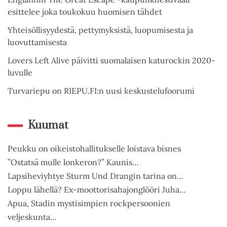
esittelee joka toukokuu huomisen tähdet
Yhteisöllisyydestä, pettymyksistä, luopumisesta ja
luovuttamisesta
Lovers Left Alive päivitti suomalaisen katurockin 2020-
luvulle
Turvariepu on RIEPU.FI:n uusi keskustelufoorumi
Kuumat
Peukku on oikeistohallitukselle loistava bisnes
”Ostatsä mulle lonkeron?” Kaunis…
Lapsiheviyhtye Sturm Und Drangin tarina on…
Loppu lähellä? Ex-moottorisahajonglööri Juha…
Apua, Stadin mystisimpien rockpersoonien
veljeskunta…