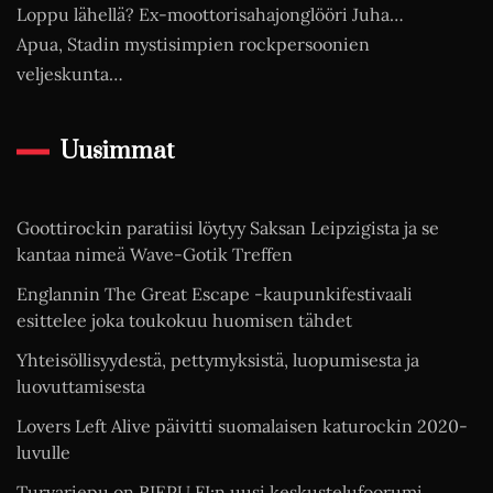
Loppu lähellä? Ex-moottorisahajonglööri Juha…
Apua, Stadin mystisimpien rockpersoonien
veljeskunta…
Uusimmat
Goottirockin paratiisi löytyy Saksan Leipzigista ja se
kantaa nimeä Wave-Gotik Treffen
Englannin The Great Escape -kaupunkifestivaali
esittelee joka toukokuu huomisen tähdet
Yhteisöllisyydestä, pettymyksistä, luopumisesta ja
luovuttamisesta
Lovers Left Alive päivitti suomalaisen katurockin 2020-
luvulle
Turvariepu on RIEPU.FI:n uusi keskustelufoorumi