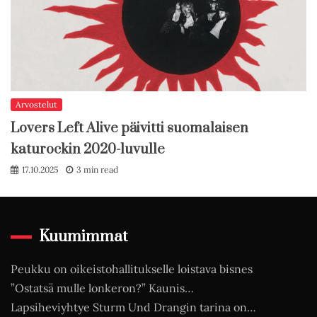
Arvostelut
Lovers Left Alive päivitti suomalaisen
katurockin 2020-luvulle
17.10.2025
3 min read
Kuumimmat
Peukku on oikeistohallitukselle loistava bisnes
”Ostatsä mulle lonkeron?” Kaunis…
Lapsiheviyhtye Sturm Und Drangin tarina on…