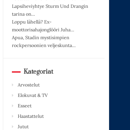
Lapsiheviyhtye Sturm Und Drangin
tarina on…
Loppu lähellä? Ex-
moottorisahajonglööri Juha…
Apua, Stadin mystisimpien
rockpersoonien veljeskunta…
Kategoriat
Arvostelut
Elokuvat & TV
Esseet
Haastattelut
Jutut