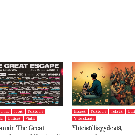
tumat
Jutut
Kulttuuri
Esseet
Kulttuuri
Tekstit
Uuti
lu
Uutiset
Vinkit
Yhteiskunta
annin The Great
Yhteisöllisyydestä,