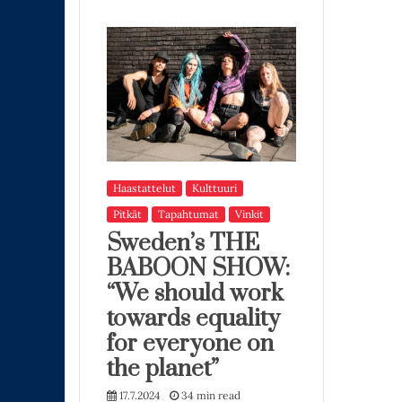
Haastattelut
Kulttuuri
Pitkät
Tapahtumat
Vinkit
Sweden’s THE
BABOON SHOW:
“We should work
towards equality
for everyone on
the planet”
17.7.2024
34 min read