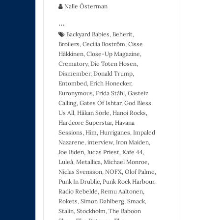
Nalle Österman
…
Backyard Babies
,
Beherit
,
Broilers
,
Cecilia Boström
,
Cisse
Häkkinen
,
Close-Up Magazine
,
Crematory
,
Die Toten Hosen
,
Dismember
,
Donald Trump
,
Entombed
,
Erich Honecker
,
Euronymous
,
Frida Ståhl
,
Gasteiz
Calling
,
Gates Of Ishtar
,
God Bless
Us All
,
Håkan Sörle
,
Hanoi Rocks
,
Hardcore Superstar
,
Havana
Sessions
,
Him
,
Hurriganes
,
Impaled
Nazarene
,
interview
,
Iron Maiden
,
Joe Biden
,
Judas Priest
,
Kafe 44
,
Luleå
,
Metallica
,
Michael Monroe
,
Niclas Svensson
,
NOFX
,
Olof Palme
,
Punk In Drublic
,
Punk Rock Harbour
,
Radio Rebelde
,
Remu Aaltonen
,
Rokets
,
Simon Dahlberg
,
Smack
,
Stalin
,
Stockholm
,
The Baboon