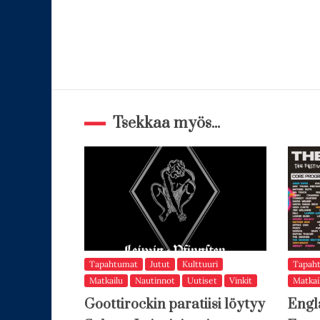
Tsekkaa myös...
Tapahtumat
Jutut
Kulttuuri
Tapah
Matkailu
Nautinnot
Uutiset
Vinkit
Matkai
Goottirockin paratiisi löytyy
Engl