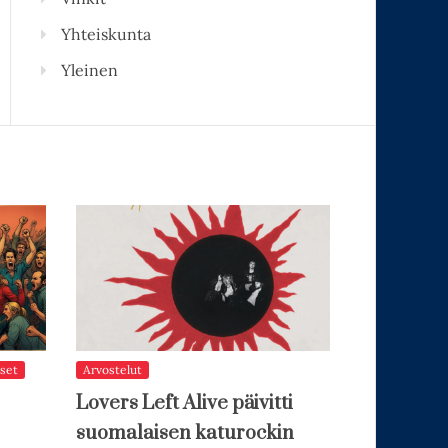
Yhteiskunta
Yleinen
set
Arvostelut
Lovers Left Alive päivitti
suomalaisen katurockin