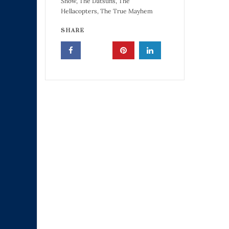
Show
,
The Datsuns
,
The
Hellacopters
,
The True Mayhem
SHARE