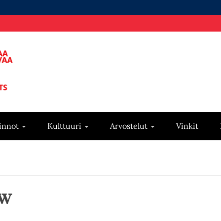
innot
Kulttuuri
Arvostelut
Vinkit
ew