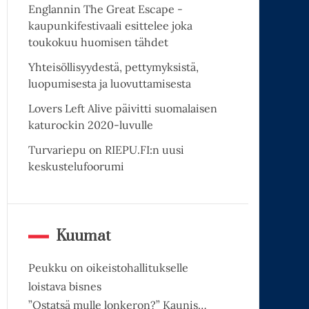
Englannin The Great Escape -
kaupunkifestivaali esittelee joka
toukokuu huomisen tähdet
Yhteisöllisyydestä, pettymyksistä,
luopumisesta ja luovuttamisesta
Lovers Left Alive päivitti suomalaisen
katurockin 2020-luvulle
Turvariepu on RIEPU.FI:n uusi
keskustelufoorumi
Kuumat
Peukku on oikeistohallitukselle
loistava bisnes
”Ostatsä mulle lonkeron?” Kaunis…