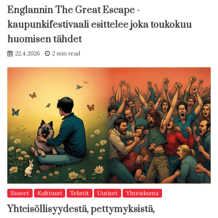
Englannin The Great Escape -
kaupunkifestivaali esittelee joka toukokuu
huomisen tähdet
22.4.2026
2 min read
Esseet
Kulttuuri
Tekstit
Uutiset
Yhteiskunta
Yhteisöllisyydestä, pettymyksistä,