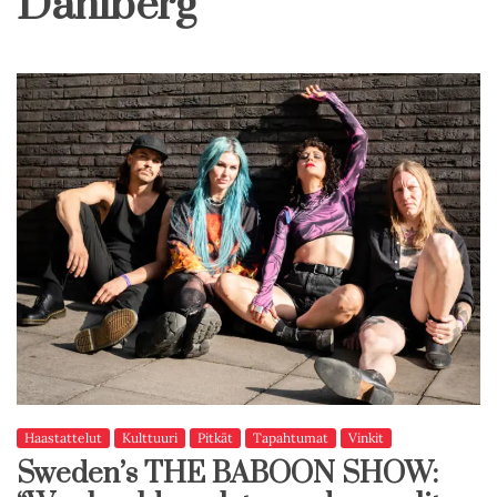
Dahlberg
Haastattelut
Kulttuuri
Pitkät
Tapahtumat
Vinkit
Sweden’s THE BABOON SHOW: