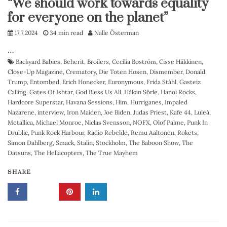
“We should work towards equality
for everyone on the planet”
17.7.2024
34 min read
Nalle Österman
…
Backyard Babies
,
Beherit
,
Broilers
,
Cecilia Boström
,
Cisse Häkkinen
,
Close-Up Magazine
,
Crematory
,
Die Toten Hosen
,
Dismember
,
Donald
Trump
,
Entombed
,
Erich Honecker
,
Euronymous
,
Frida Ståhl
,
Gasteiz
Calling
,
Gates Of Ishtar
,
God Bless Us All
,
Håkan Sörle
,
Hanoi Rocks
,
Hardcore Superstar
,
Havana Sessions
,
Him
,
Hurriganes
,
Impaled
Nazarene
,
interview
,
Iron Maiden
,
Joe Biden
,
Judas Priest
,
Kafe 44
,
Luleå
,
Metallica
,
Michael Monroe
,
Niclas Svensson
,
NOFX
,
Olof Palme
,
Punk In
Drublic
,
Punk Rock Harbour
,
Radio Rebelde
,
Remu Aaltonen
,
Rokets
,
Simon Dahlberg
,
Smack
,
Stalin
,
Stockholm
,
The Baboon Show
,
The
Datsuns
,
The Hellacopters
,
The True Mayhem
SHARE