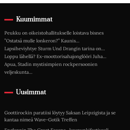
Kuumimmat
Peukku on oikeistohallitukselle loistava bisnes
”Ostatsä mulle lonkeron?” Kaunis…
Lapsiheviyhtye Sturm Und Drangin tarina on…
Loppu lähellä? Ex-moottorisahajonglööri Juha…
Apua, Stadin mystisimpien rockpersoonien
veljeskunta…
Uusimmat
Goottirockin paratiisi löytyy Saksan Leipzigista ja se
kantaa nimeä Wave-Gotik Treffen
Englannin The Great Escape -kaupunkifestivaali