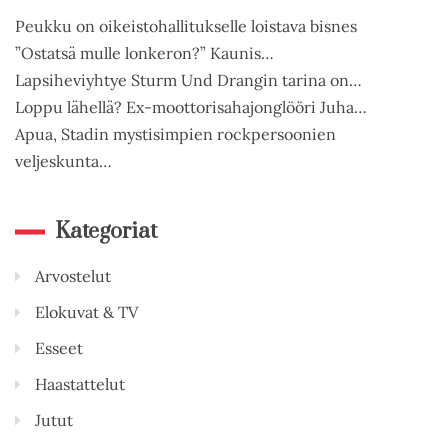
Peukku on oikeistohallitukselle loistava bisnes
”Ostatsä mulle lonkeron?” Kaunis…
Lapsiheviyhtye Sturm Und Drangin tarina on…
Loppu lähellä? Ex-moottorisahajonglööri Juha…
Apua, Stadin mystisimpien rockpersoonien
veljeskunta…
Kategoriat
Arvostelut
Elokuvat & TV
Esseet
Haastattelut
Jutut