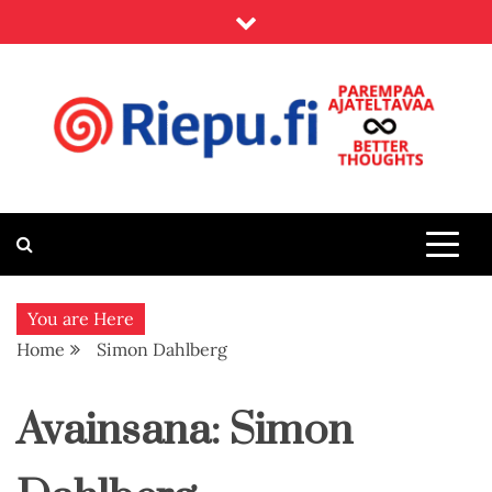
Skip
to
content
Riepu.fi
Parempaa ajateltavaa – Better thoughts
You are Here
Home
Simon Dahlberg
Avainsana:
Simon