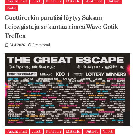
Tapahtumat
Jutut
Kulttuuri
Matkailu
Nautinnot
Uutiset
Vinkit
Goottirockin paratiisi löytyy Saksan
Leipzigista ja se kantaa nimeä Wave-Gotik
Treffen
24.4.2026
2 min read
Tapahtumat
Jutut
Kulttuuri
Matkailu
Uutiset
Vinkit