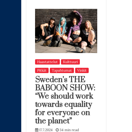
Haastattelut
Kulttuuri
Pitkät
Tapahtumat
Vinkit
Sweden’s THE
BABOON SHOW:
“We should work
towards equality
for everyone on
the planet”
17.7.2024
34 min read