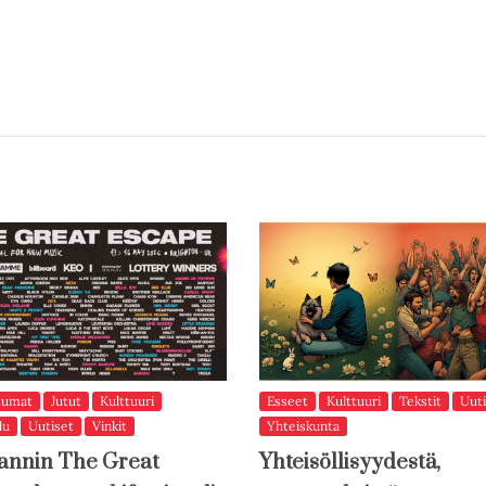
tumat
Jutut
Kulttuuri
Esseet
Kulttuuri
Tekstit
Uuti
lu
Uutiset
Vinkit
Yhteiskunta
annin The Great
Yhteisöllisyydestä,