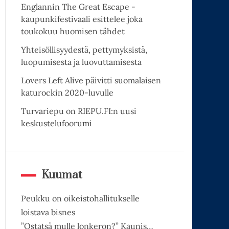
Englannin The Great Escape -
kaupunkifestivaali esittelee joka
toukokuu huomisen tähdet
Yhteisöllisyydestä, pettymyksistä,
luopumisesta ja luovuttamisesta
Lovers Left Alive päivitti suomalaisen
katurockin 2020-luvulle
Turvariepu on RIEPU.FI:n uusi
keskustelufoorumi
Kuumat
Peukku on oikeistohallitukselle
loistava bisnes
”Ostatsä mulle lonkeron?” Kaunis…