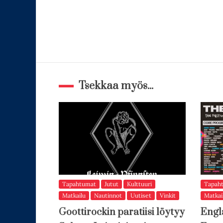
Tsekkaa myös...
Tapahtumat
Jutut
Kulttuuri
Tapah
Matkailu
Nautinnot
Uutiset
Vinkit
Matkai
Goottirockin paratiisi löytyy
Engl