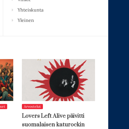
Yhteiskunta
Yleinen
set
Arvostelut
Lovers Left Alive päivitti
suomalaisen katurockin