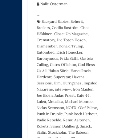
Nalle Österman
…
Backyard Babies
,
Beherit
,
Broilers
,
Cecilia Boström
,
Cisse
Häkkinen
,
Close-Up Magazine
,
Crematory
,
Die Toten Hosen
,
Dismember
,
Donald Trump
,
Entombed
,
Erich Honecker
,
Euronymous
,
Frida Ståhl
,
Gasteiz
Calling
,
Gates Of Ishtar
,
God Bless
Us All
,
Håkan Sörle
,
Hanoi Rocks
,
Hardcore Superstar
,
Havana
Sessions
,
Him
,
Hurriganes
,
Impaled
Nazarene
,
interview
,
Iron Maiden
,
Joe Biden
,
Judas Priest
,
Kafe 44
,
Luleå
,
Metallica
,
Michael Monroe
,
Niclas Svensson
,
NOFX
,
Olof Palme
,
Punk In Drublic
,
Punk Rock Harbour
,
Radio Rebelde
,
Remu Aaltonen
,
Rokets
,
Simon Dahlberg
,
Smack
,
Stalin
,
Stockholm
,
The Baboon