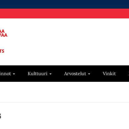
innot
Kulttuuri
Arvostelut
Vinkit
s