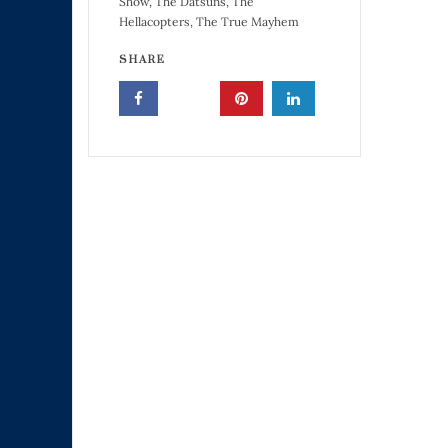
Show
,
The Datsuns
,
The
Hellacopters
,
The True Mayhem
SHARE