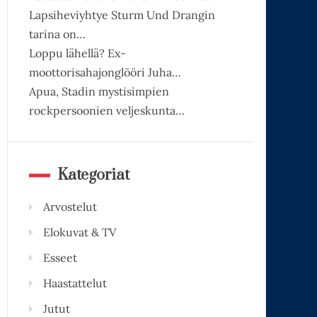
Lapsiheviyhtye Sturm Und Drangin
tarina on…
Loppu lähellä? Ex-
moottorisahajonglööri Juha…
Apua, Stadin mystisimpien
rockpersoonien veljeskunta…
Kategoriat
Arvostelut
Elokuvat & TV
Esseet
Haastattelut
Jutut