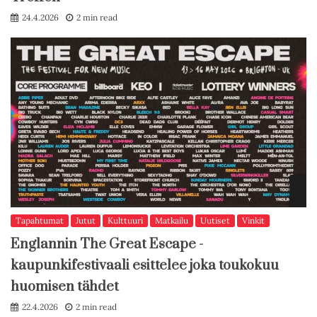
24.4.2026
2 min read
Tapahtumat
Jutut
Kulttuuri
Matkailu
Uutiset
Vinkit
Englannin The Great Escape -
kaupunkifestivaali esittelee joka toukokuu
huomisen tähdet
22.4.2026
2 min read