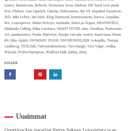
Gates
,
Barathrum
,
Beherit
,
Demonos Sova
,
Disfear
,
DIY hard core punk
fest
,
Flixbus
,
Gas Lipstick
,
Gdynia
,
Holocausto
,
Ike Vil
,
Impaled Nazarene
,
JAD
,
Jallo Lehto
,
Jari Juho
,
King Diamond
,
kommunismi
,
kurwa
,
Lepakko
,
live
,
Luxexpress
,
Maho Neitsyt
,
matkailu
,
Matti ja Teppo
,
MEANWHILE
,
Midlands Calling
,
Mika Luttinen
,
NIGHT FEVER
,
olut
,
Onnibus
,
Podworko
Art
,
punkmuseo
,
Puola
,
Riistetyt
,
Roope Latvala
,
ruotsi
,
Saaremaa
,
Sham
69
,
Sika-Äpärä
,
SWIMMIN' POOR
,
SWORDWIELDER
,
tekopillu
,
Tompa
Lindberg
,
TRÄUME
,
Valvontakomissio
,
Viru Kange
,
Viru Valge
,
vodka
,
Wizzair
,
Wolverhampton
,
Wulfrun Hall
,
Zabka
,
zloty
SHARE
Uusimmat
Goottirockin paratiisi löytyy Saksan Leipzigista ja se