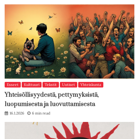
Esseet
Kulttuuri
Tekstit
Uutiset
Yhteiskunta
Yhteisöllisyydestä, pettymyksistä,
luopumisesta ja luovuttamisesta
16.1.2026
6 min read