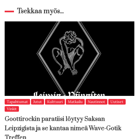
Tsekkaa myös...
Tapahtumat
Jutut
Kulttuuri
Matkailu
Nautinnot
Uutiset
Vinkit
Goottirockin paratiisi löytyy Saksan
Leipzigista ja se kantaa nimeä Wave-Gotik
Treffen