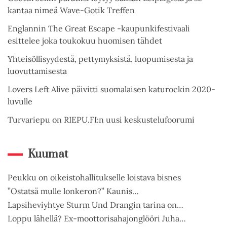
kantaa nimeä Wave-Gotik Treffen
Englannin The Great Escape -kaupunkifestivaali
esittelee joka toukokuu huomisen tähdet
Yhteisöllisyydestä, pettymyksistä, luopumisesta ja
luovuttamisesta
Lovers Left Alive päivitti suomalaisen katurockin 2020-
luvulle
Turvariepu on RIEPU.FI:n uusi keskustelufoorumi
Kuumat
Peukku on oikeistohallitukselle loistava bisnes
”Ostatsä mulle lonkeron?” Kaunis…
Lapsiheviyhtye Sturm Und Drangin tarina on…
Loppu lähellä? Ex-moottorisahajonglööri Juha…