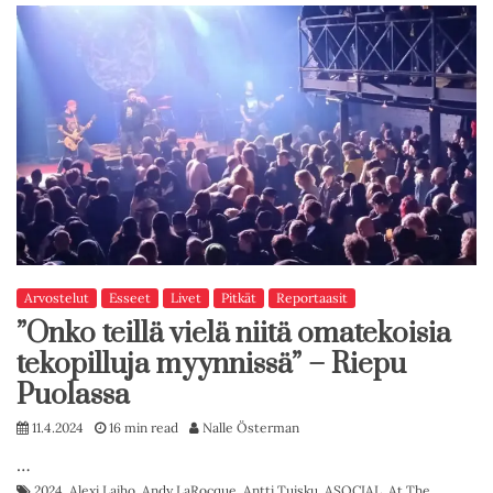
Arvostelut
Esseet
Livet
Pitkät
Reportaasit
”Onko teillä vielä niitä omatekoisia
tekopilluja myynnissä” – Riepu
Puolassa
11.4.2024
16 min read
Nalle Österman
…
2024
,
Alexi Laiho
,
Andy LaRocque
,
Antti Tuisku
,
ASOCIAL
,
At The