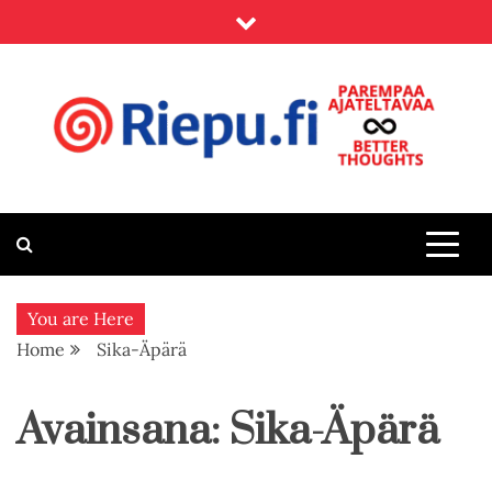
Skip
to
content
Riepu.fi
Parempaa ajateltavaa – Better thoughts
You are Here
Home
Sika-Äpärä
Avainsana:
Sika-Äpärä