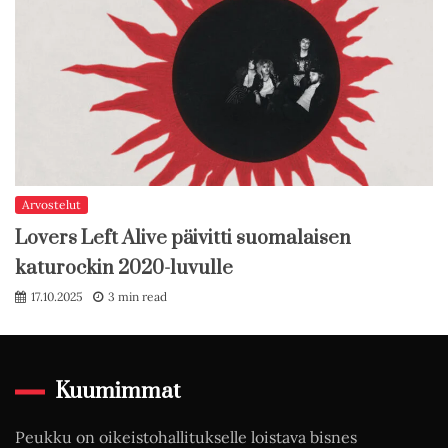
Arvostelut
Lovers Left Alive päivitti suomalaisen
katurockin 2020-luvulle
17.10.2025
3 min read
Kuumimmat
Peukku on oikeistohallitukselle loistava bisnes