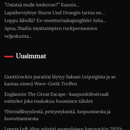
”Ostatsä mulle lonkeron?” Kaunis…
Lapsiheviyhtye Sturm Und Drangin tarina on…
Loppu lähellä? Ex-moottorisahajonglööri Juha…
Apua, Stadin mystisimpien rockpersoonien
veljeskunta…
Uusimmat
Goottirockin paratiisi löytyy Saksan Leipzigista ja se
kantaa nimeä Wave-Gotik Treffen
Englannin The Great Escape -kaupunkifestivaali
esittelee joka toukokuu huomisen tähdet
Yhteisöllisyydestä, pettymyksistä, luopumisesta ja
luovuttamisesta
Lovers Left Alive päivitti suomalaisen katurockin 2020-