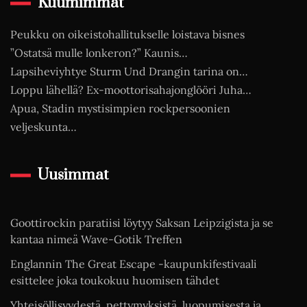
Kuumimmat
Peukku on oikeistohallitukselle loistava bisnes
”Ostatsä mulle lonkeron?” Kaunis…
Lapsiheviyhtye Sturm Und Drangin tarina on…
Loppu lähellä? Ex-moottorisahajonglööri Juha…
Apua, Stadin mystisimpien rockpersoonien
veljeskunta…
Uusimmat
Goottirockin paratiisi löytyy Saksan Leipzigista ja se
kantaa nimeä Wave-Gotik Treffen
Englannin The Great Escape -kaupunkifestivaali
esittelee joka toukokuu huomisen tähdet
Yhteisöllisyydestä, pettymyksistä, luopumisesta ja