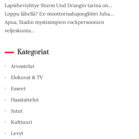
Lapsiheviyhtye Sturm Und Drangin tarina on…
Loppu lähellä? Ex-moottorisahajonglööri Juha…
Apua, Stadin mystisimpien rockpersoonien
veljeskunta…
Kategoriat
Arvostelut
Elokuvat & TV
Esseet
Haastattelut
Jutut
Kulttuuri
Levyt