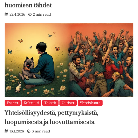
huomisen tähdet
22.4.2026
2 min read
Esseet
Kulttuuri
Tekstit
Uutiset
Yhteiskunta
Yhteisöllisyydestä, pettymyksistä,
luopumisesta ja luovuttamisesta
16.1.2026
6 min read