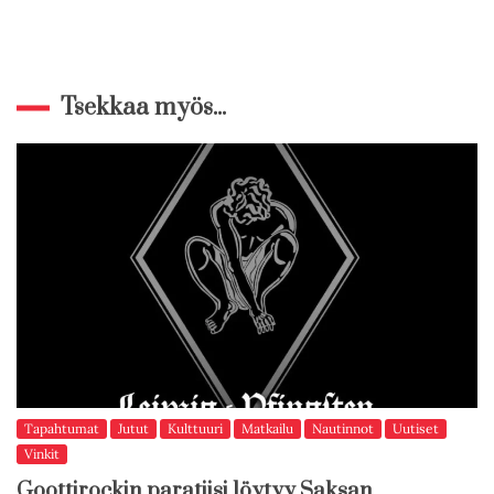
Tsekkaa myös...
Tapahtumat
Jutut
Kulttuuri
Matkailu
Nautinnot
Uutiset
Vinkit
Goottirockin paratiisi löytyy Saksan