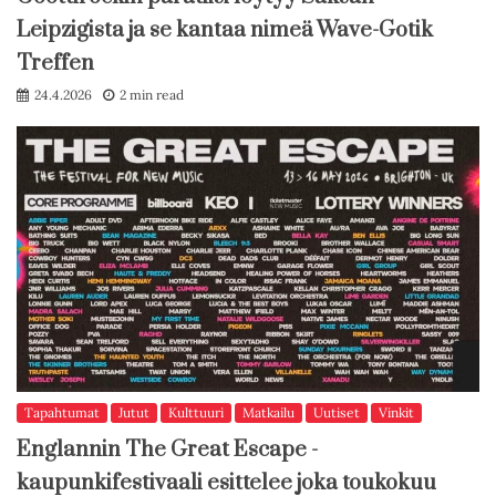
Leipzigista ja se kantaa nimeä Wave-Gotik
Treffen
24.4.2026
2 min read
Tapahtumat
Jutut
Kulttuuri
Matkailu
Uutiset
Vinkit
Englannin The Great Escape -
kaupunkifestivaali esittelee joka toukokuu