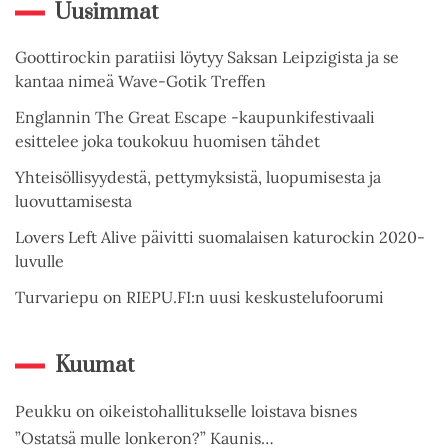
Uusimmat
Goottirockin paratiisi löytyy Saksan Leipzigista ja se
kantaa nimeä Wave-Gotik Treffen
Englannin The Great Escape -kaupunkifestivaali
esittelee joka toukokuu huomisen tähdet
Yhteisöllisyydestä, pettymyksistä, luopumisesta ja
luovuttamisesta
Lovers Left Alive päivitti suomalaisen katurockin 2020-
luvulle
Turvariepu on RIEPU.FI:n uusi keskustelufoorumi
Kuumat
Peukku on oikeistohallitukselle loistava bisnes
”Ostatsä mulle lonkeron?” Kaunis…