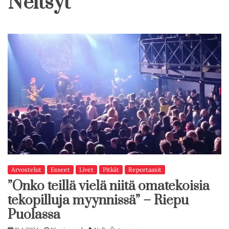
Neitsyt
Arvostelut
Esseet
Livet
Pitkät
Reportaasit
”Onko teillä vielä niitä omatekoisia
tekopilluja myynnissä” – Riepu
Puolassa