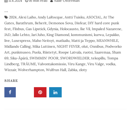
11.4.2024
16 min read
Nalle Österman
…
2024
,
Alexi Laiho
,
Andy LaRocque
,
Antti Tuisku
,
ASOCIAL
,
At The
Gates
,
Barathrum
,
Beherit
,
Demonos Sova
,
Disfear
,
DIY hard core punk
fest
,
Flixbus
,
Gas Lipstick
,
Gdynia
,
Holocausto
,
Ike Vil
,
Impaled Nazarene
,
JAD
,
Jallo Lehto
,
Jari Juho
,
King Diamond
,
kommunismi
,
kurwa
,
Lepakko
,
live
,
Luxexpress
,
Maho Neitsyt
,
matkailu
,
Matti ja Teppo
,
MEANWHILE
,
Midlands Calling
,
Mika Luttinen
,
NIGHT FEVER
,
olut
,
Onnibus
,
Podworko
Art
,
punkmuseo
,
Puola
,
Riistetyt
,
Roope Latvala
,
ruotsi
,
Saaremaa
,
Sham
69
,
Sika-Äpärä
,
SWIMMIN' POOR
,
SWORDWIELDER
,
tekopillu
,
Tompa
Lindberg
,
TRÄUME
,
Valvontakomissio
,
Viru Kange
,
Viru Valge
,
vodka
,
Wizzair
,
Wolverhampton
,
Wulfrun Hall
,
Zabka
,
zloty
SHARE