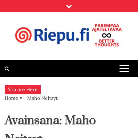
Skip
to
content
Riepu.fi
Parempaa ajateltavaa – Better thoughts
You are Here
Home
Maho Neitsyt
Avainsana:
Maho