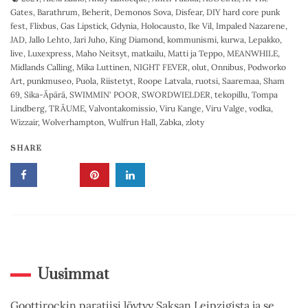
Gates
,
Barathrum
,
Beherit
,
Demonos Sova
,
Disfear
,
DIY hard core punk
fest
,
Flixbus
,
Gas Lipstick
,
Gdynia
,
Holocausto
,
Ike Vil
,
Impaled Nazarene
,
JAD
,
Jallo Lehto
,
Jari Juho
,
King Diamond
,
kommunismi
,
kurwa
,
Lepakko
,
live
,
Luxexpress
,
Maho Neitsyt
,
matkailu
,
Matti ja Teppo
,
MEANWHILE
,
Midlands Calling
,
Mika Luttinen
,
NIGHT FEVER
,
olut
,
Onnibus
,
Podworko
Art
,
punkmuseo
,
Puola
,
Riistetyt
,
Roope Latvala
,
ruotsi
,
Saaremaa
,
Sham
69
,
Sika-Äpärä
,
SWIMMIN' POOR
,
SWORDWIELDER
,
tekopillu
,
Tompa
Lindberg
,
TRÄUME
,
Valvontakomissio
,
Viru Kange
,
Viru Valge
,
vodka
,
Wizzair
,
Wolverhampton
,
Wulfrun Hall
,
Zabka
,
zloty
SHARE
Uusimmat
Goottirockin paratiisi löytyy Saksan Leipzigista ja se