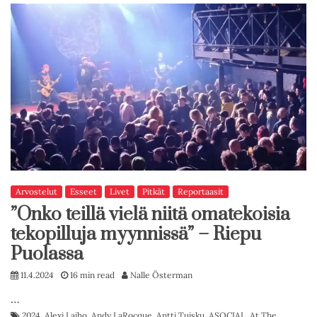
Arvostelut
Esseet
Livet
Pitkät
Reportaasit
”Onko teillä vielä niitä omatekoisia
tekopilluja myynnissä” – Riepu
Puolassa
11.4.2024
16 min read
Nalle Österman
…
2024
,
Alexi Laiho
,
Andy LaRocque
,
Antti Tuisku
,
ASOCIAL
,
At The