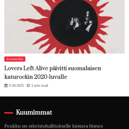
Arvostelut
Lovers Left Alive päivitti suomalaisen
katurockin 2020-luvulle
17.10.2025
3 min read
Kuumimmat
Peukku on oikeistohallitukselle loistava bisnes