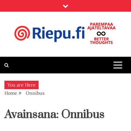
Skip
to
content
Riepu.fi
Parempaa ajateltavaa – Better thoughts
You are Here
Home
Onnibus
Avainsana:
Onnibus