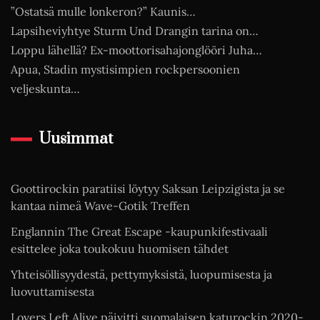
”Ostatsä mulle lonkeron?” Kaunis…
Lapsiheviyhtye Sturm Und Drangin tarina on…
Loppu lähellä? Ex-moottorisahajonglööri Juha…
Apua, Stadin mystisimpien rockpersoonien
veljeskunta…
Uusimmat
Goottirockin paratiisi löytyy Saksan Leipzigista ja se
kantaa nimeä Wave-Gotik Treffen
Englannin The Great Escape -kaupunkifestivaali
esittelee joka toukokuu huomisen tähdet
Yhteisöllisyydestä, pettymyksistä, luopumisesta ja
luovuttamisesta
Lovers Left Alive päivitti suomalaisen katurockin 2020-