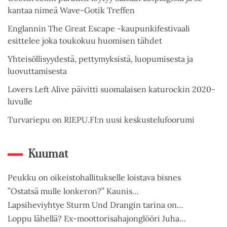
kantaa nimeä Wave-Gotik Treffen
Englannin The Great Escape -kaupunkifestivaali
esittelee joka toukokuu huomisen tähdet
Yhteisöllisyydestä, pettymyksistä, luopumisesta ja
luovuttamisesta
Lovers Left Alive päivitti suomalaisen katurockin 2020-
luvulle
Turvariepu on RIEPU.FI:n uusi keskustelufoorumi
Kuumat
Peukku on oikeistohallitukselle loistava bisnes
”Ostatsä mulle lonkeron?” Kaunis…
Lapsiheviyhtye Sturm Und Drangin tarina on…
Loppu lähellä? Ex-moottorisahajonglööri Juha…