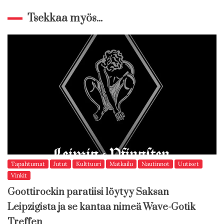
Tsekkaa myös...
Tapahtumat
Jutut
Kulttuuri
Matkailu
Nautinnot
Uutiset
Vinkit
Goottirockin paratiisi löytyy Saksan
Leipzigista ja se kantaa nimeä Wave-Gotik
Treffen