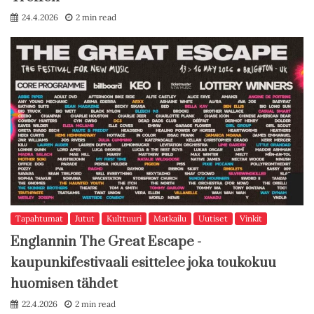
24.4.2026
2 min read
Tapahtumat
Jutut
Kulttuuri
Matkailu
Uutiset
Vinkit
Englannin The Great Escape -
kaupunkifestivaali esittelee joka toukokuu
huomisen tähdet
22.4.2026
2 min read