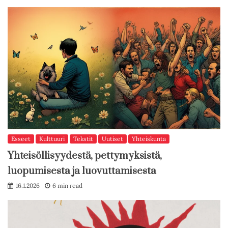
Esseet
Kulttuuri
Tekstit
Uutiset
Yhteiskunta
Yhteisöllisyydestä, pettymyksistä,
luopumisesta ja luovuttamisesta
16.1.2026
6 min read