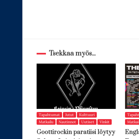
Tsekkaa myös...
Tapahtumat
Jutut
Kulttuuri
Tapah
Matkailu
Nautinnot
Uutiset
Vinkit
Matkai
Goottirockin paratiisi löytyy
Engl