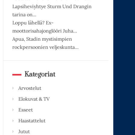
Lapsiheviyhtye Sturm Und Drangin
tarina on…
Loppu lähellä? Ex-
moottorisahajonglööri Juha…
Apua, Stadin mystisimpien
rockpersoonien veljeskunta…
Kategoriat
Arvostelut
Elokuvat & TV
Esseet
Haastattelut
Jutut