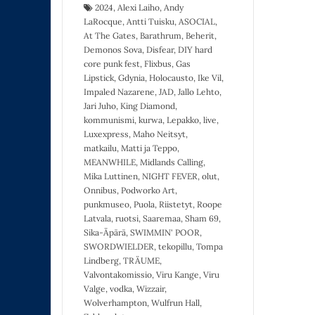
2024
,
Alexi Laiho
,
Andy
LaRocque
,
Antti Tuisku
,
ASOCIAL
,
At The Gates
,
Barathrum
,
Beherit
,
Demonos Sova
,
Disfear
,
DIY hard
core punk fest
,
Flixbus
,
Gas
Lipstick
,
Gdynia
,
Holocausto
,
Ike Vil
,
Impaled Nazarene
,
JAD
,
Jallo Lehto
,
Jari Juho
,
King Diamond
,
kommunismi
,
kurwa
,
Lepakko
,
live
,
Luxexpress
,
Maho Neitsyt
,
matkailu
,
Matti ja Teppo
,
MEANWHILE
,
Midlands Calling
,
Mika Luttinen
,
NIGHT FEVER
,
olut
,
Onnibus
,
Podworko Art
,
punkmuseo
,
Puola
,
Riistetyt
,
Roope
Latvala
,
ruotsi
,
Saaremaa
,
Sham 69
,
Sika-Äpärä
,
SWIMMIN' POOR
,
SWORDWIELDER
,
tekopillu
,
Tompa
Lindberg
,
TRÄUME
,
Valvontakomissio
,
Viru Kange
,
Viru
Valge
,
vodka
,
Wizzair
,
Wolverhampton
,
Wulfrun Hall
,