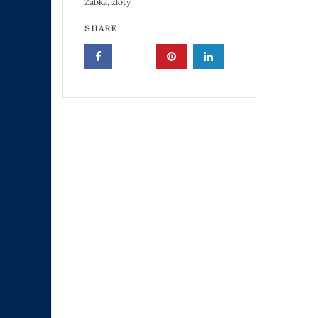
Zabka
,
zloty
SHARE