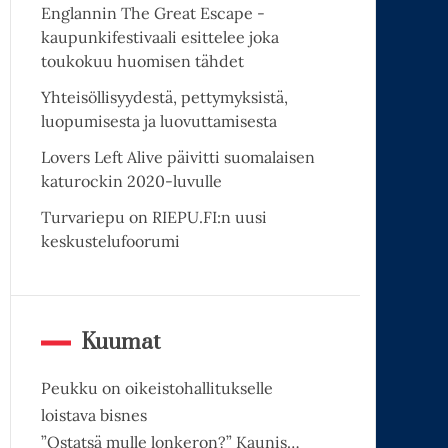
Englannin The Great Escape -
kaupunkifestivaali esittelee joka
toukokuu huomisen tähdet
Yhteisöllisyydestä, pettymyksistä,
luopumisesta ja luovuttamisesta
Lovers Left Alive päivitti suomalaisen
katurockin 2020-luvulle
Turvariepu on RIEPU.FI:n uusi
keskustelufoorumi
Kuumat
Peukku on oikeistohallitukselle
loistava bisnes
”Ostatsä mulle lonkeron?” Kaunis…