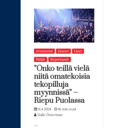
Arvostelut
Esseet
Livet
Pitkät
Reportaasit
”Onko teillä vielä
niitä omatekoisia
tekopilluja
myynnissä” –
Riepu Puolassa
11.4.2024
16 min read
Nalle Österman
…