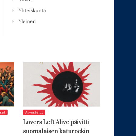
Yhteiskunta
Yleinen
set
Arvostelut
Lovers Left Alive päivitti
suomalaisen katurockin