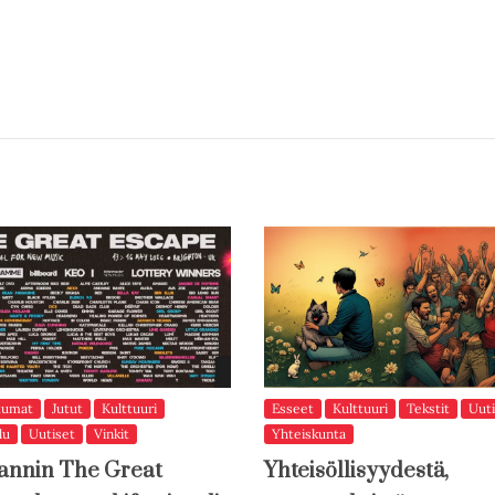
tumat
Jutut
Kulttuuri
Esseet
Kulttuuri
Tekstit
Uuti
lu
Uutiset
Vinkit
Yhteiskunta
annin The Great
Yhteisöllisyydestä,