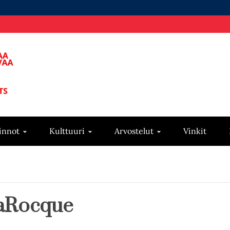
innot
Kulttuuri
Arvostelut
Vinkit
aRocque