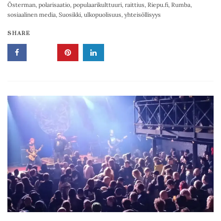
Österman
,
polarisaatio
,
populaarikulttuuri
,
raittius
,
Riepu.fi
,
Rumba
,
sosiaalinen media
,
Suosikki
,
ulkopuolisuus
,
yhteisöllisyys
SHARE