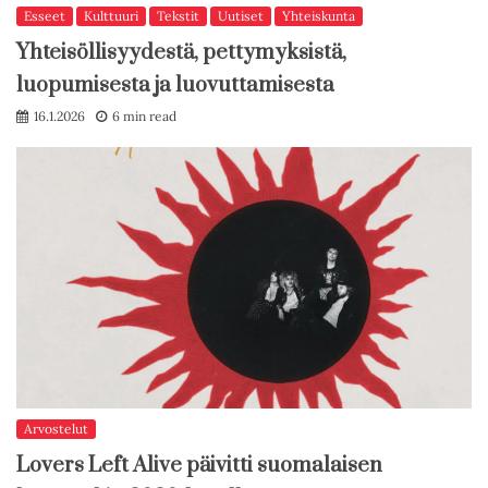
Esseet
Kulttuuri
Tekstit
Uutiset
Yhteiskunta
Yhteisöllisyydestä, pettymyksistä,
luopumisesta ja luovuttamisesta
16.1.2026
6 min read
Arvostelut
Lovers Left Alive päivitti suomalaisen