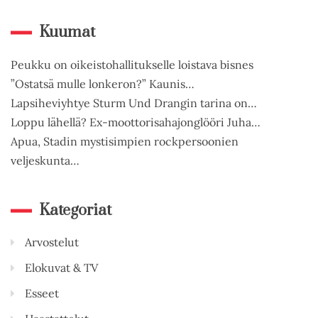
Kuumat
Peukku on oikeistohallitukselle loistava bisnes
”Ostatsä mulle lonkeron?” Kaunis…
Lapsiheviyhtye Sturm Und Drangin tarina on…
Loppu lähellä? Ex-moottorisahajonglööri Juha…
Apua, Stadin mystisimpien rockpersoonien
veljeskunta…
Kategoriat
Arvostelut
Elokuvat & TV
Esseet