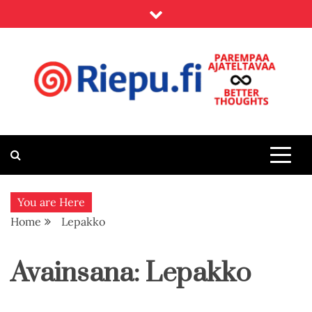
Skip
to
content
Riepu.fi
Parempaa ajateltavaa – Better thoughts
You are Here
Home
Lepakko
Avainsana:
Lepakko