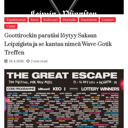
Tapahtumat
Jutut
Kulttuuri
Matkailu
Nautinnot
Uutiset
Vinkit
Goottirockin paratiisi löytyy Saksan
Leipzigista ja se kantaa nimeä Wave-Gotik
Treffen
24.4.2026
2 min read