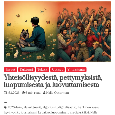
Esseet
Kulttuuri
Tekstit
Uutiset
Yhteiskunta
Yhteisöllisyydestä, pettymyksistä,
luopumisesta ja luovuttamisesta
16.1.2026
6 min read
Nalle Österman
…
2020-luku
,
alakulttuurit
,
algoritmit
,
digitalisaatio
,
henkinen kasvu
,
hyvinvointi
,
journalismi
,
Lepakko
,
luopuminen
,
mediakritiikki
,
Nalle