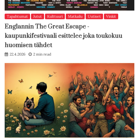
Tapahtumat
Jutut
Kulttuuri
Matkailu
Uutiset
Vinkit
Englannin The Great Escape -
kaupunkifestivaali esittelee joka toukokuu
huomisen tähdet
22.4.2026
2 min read