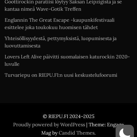
Goottirockin paratiisi löytyy Saksan Leipzigista ja se
kantaa nimeä Wave-Gotik Treffen
Englannin The Great Escape -kaupunkifestivaali
esittelee joka toukokuu huomisen tähdet
Yhteisöllisyydestä, pettymyksistä, luopumisesta ja
luovuttamisesta
Lovers Left Alive päivitti suomalaisen katurockin 2020-
luvulle
Turvariepu on RIEPU.FI:n uusi keskustelufoorumi
© RIEPU.FI 2024–2025
Proudly powered by WordPress
|
Theme: Engage
Mag by
Candid Themes
.