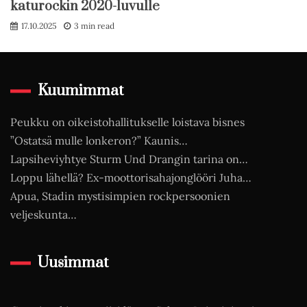
katurockin 2020-luvulle
17.10.2025
3 min read
Kuumimmat
Peukku on oikeistohallitukselle loistava bisnes
”Ostatsä mulle lonkeron?” Kaunis…
Lapsiheviyhtye Sturm Und Drangin tarina on…
Loppu lähellä? Ex-moottorisahajonglööri Juha…
Apua, Stadin mystisimpien rockpersoonien
veljeskunta…
Uusimmat