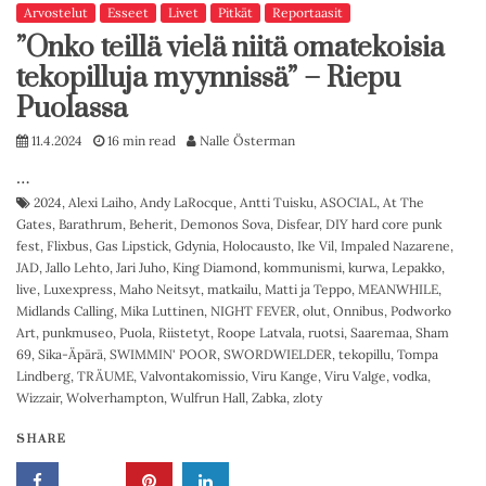
Arvostelut
Esseet
Livet
Pitkät
Reportaasit
”Onko teillä vielä niitä omatekoisia
tekopilluja myynnissä” – Riepu
Puolassa
11.4.2024
16 min read
Nalle Österman
…
2024
,
Alexi Laiho
,
Andy LaRocque
,
Antti Tuisku
,
ASOCIAL
,
At The
Gates
,
Barathrum
,
Beherit
,
Demonos Sova
,
Disfear
,
DIY hard core punk
fest
,
Flixbus
,
Gas Lipstick
,
Gdynia
,
Holocausto
,
Ike Vil
,
Impaled Nazarene
,
JAD
,
Jallo Lehto
,
Jari Juho
,
King Diamond
,
kommunismi
,
kurwa
,
Lepakko
,
live
,
Luxexpress
,
Maho Neitsyt
,
matkailu
,
Matti ja Teppo
,
MEANWHILE
,
Midlands Calling
,
Mika Luttinen
,
NIGHT FEVER
,
olut
,
Onnibus
,
Podworko
Art
,
punkmuseo
,
Puola
,
Riistetyt
,
Roope Latvala
,
ruotsi
,
Saaremaa
,
Sham
69
,
Sika-Äpärä
,
SWIMMIN' POOR
,
SWORDWIELDER
,
tekopillu
,
Tompa
Lindberg
,
TRÄUME
,
Valvontakomissio
,
Viru Kange
,
Viru Valge
,
vodka
,
Wizzair
,
Wolverhampton
,
Wulfrun Hall
,
Zabka
,
zloty
SHARE