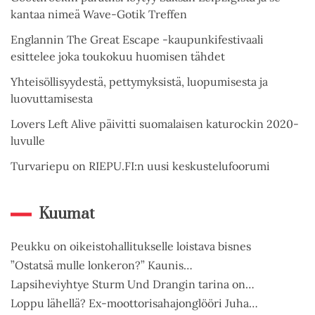
kantaa nimeä Wave-Gotik Treffen
Englannin The Great Escape -kaupunkifestivaali
esittelee joka toukokuu huomisen tähdet
Yhteisöllisyydestä, pettymyksistä, luopumisesta ja
luovuttamisesta
Lovers Left Alive päivitti suomalaisen katurockin 2020-
luvulle
Turvariepu on RIEPU.FI:n uusi keskustelufoorumi
Kuumat
Peukku on oikeistohallitukselle loistava bisnes
”Ostatsä mulle lonkeron?” Kaunis…
Lapsiheviyhtye Sturm Und Drangin tarina on…
Loppu lähellä? Ex-moottorisahajonglööri Juha…