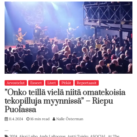
Arvostelut
Esseet
Livet
Pitkät
Reportaasit
”Onko teillä vielä niitä omatekoisia
tekopilluja myynnissä” – Riepu
Puolassa
11.4.2024
16 min read
Nalle Österman
…
2024
,
Alexi Laiho
,
Andy LaRocque
,
Antti Tuisku
,
ASOCIAL
,
At The