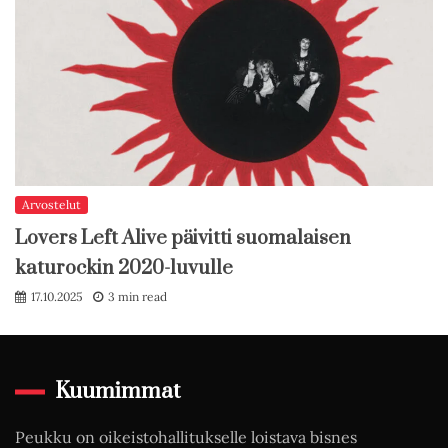
Arvostelut
Lovers Left Alive päivitti suomalaisen
katurockin 2020-luvulle
17.10.2025
3 min read
Kuumimmat
Peukku on oikeistohallitukselle loistava bisnes