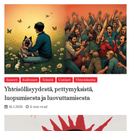
Esseet
Kulttuuri
Tekstit
Uutiset
Yhteiskunta
Yhteisöllisyydestä, pettymyksistä,
luopumisesta ja luovuttamisesta
16.1.2026
6 min read