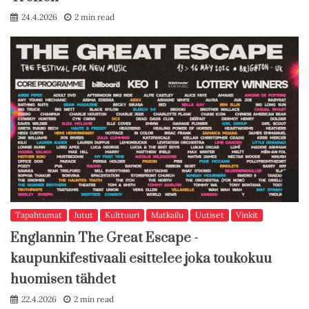
24.4.2026
2 min read
Tapahtumat
Jutut
Kulttuuri
Matkailu
Uutiset
Vinkit
Englannin The Great Escape -
kaupunkifestivaali esittelee joka toukokuu
huomisen tähdet
22.4.2026
2 min read