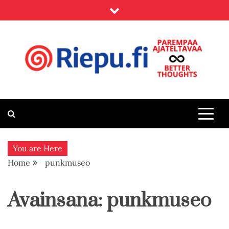
Skip
to
content
Riepu.fi
Parempaa ajateltavaa – Better thoughts
You are Here
Home
punkmuseo
Avainsana:
punkmuseo