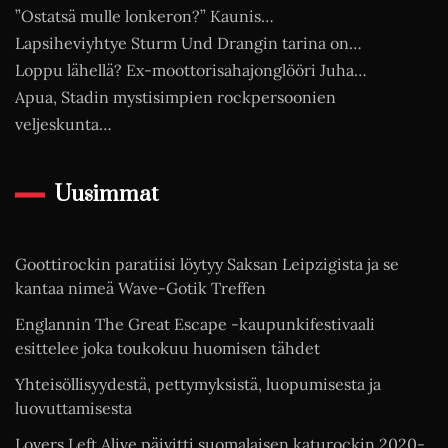
”Ostatsä mulle lonkeron?” Kaunis…
Lapsiheviyhtye Sturm Und Drangin tarina on…
Loppu lähellä? Ex-moottorisahajonglööri Juha…
Apua, Stadin mystisimpien rockpersoonien
veljeskunta…
Uusimmat
Goottirockin paratiisi löytyy Saksan Leipzigista ja se
kantaa nimeä Wave-Gotik Treffen
Englannin The Great Escape -kaupunkifestivaali
esittelee joka toukokuu huomisen tähdet
Yhteisöllisyydestä, pettymyksistä, luopumisesta ja
luovuttamisesta
Lovers Left Alive päivitti suomalaisen katurockin 2020-