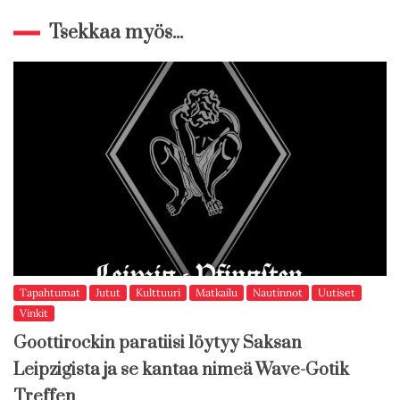
Tsekkaa myös...
Tapahtumat
Jutut
Kulttuuri
Matkailu
Nautinnot
Uutiset
Vinkit
Goottirockin paratiisi löytyy Saksan
Leipzigista ja se kantaa nimeä Wave-Gotik
Treffen