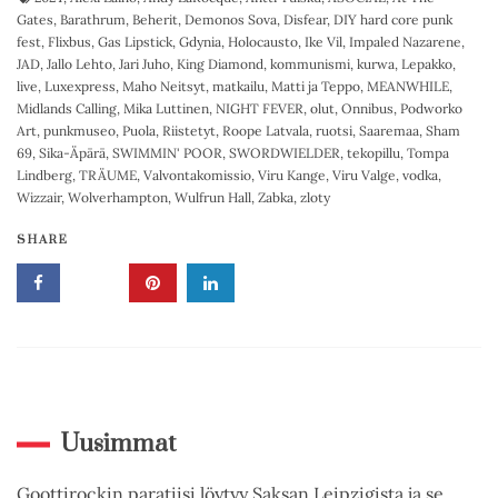
Gates
,
Barathrum
,
Beherit
,
Demonos Sova
,
Disfear
,
DIY hard core punk
fest
,
Flixbus
,
Gas Lipstick
,
Gdynia
,
Holocausto
,
Ike Vil
,
Impaled Nazarene
,
JAD
,
Jallo Lehto
,
Jari Juho
,
King Diamond
,
kommunismi
,
kurwa
,
Lepakko
,
live
,
Luxexpress
,
Maho Neitsyt
,
matkailu
,
Matti ja Teppo
,
MEANWHILE
,
Midlands Calling
,
Mika Luttinen
,
NIGHT FEVER
,
olut
,
Onnibus
,
Podworko
Art
,
punkmuseo
,
Puola
,
Riistetyt
,
Roope Latvala
,
ruotsi
,
Saaremaa
,
Sham
69
,
Sika-Äpärä
,
SWIMMIN' POOR
,
SWORDWIELDER
,
tekopillu
,
Tompa
Lindberg
,
TRÄUME
,
Valvontakomissio
,
Viru Kange
,
Viru Valge
,
vodka
,
Wizzair
,
Wolverhampton
,
Wulfrun Hall
,
Zabka
,
zloty
SHARE
Uusimmat
Goottirockin paratiisi löytyy Saksan Leipzigista ja se