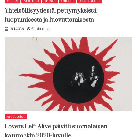
Esseet
Kulttuuri
Tekstit
Uutiset
Yhteiskunta
Yhteisöllisyydestä, pettymyksistä,
luopumisesta ja luovuttamisesta
16.1.2026
6 min read
Arvostelut
Lovers Left Alive päivitti suomalaisen
katurockin 2020-luvulle