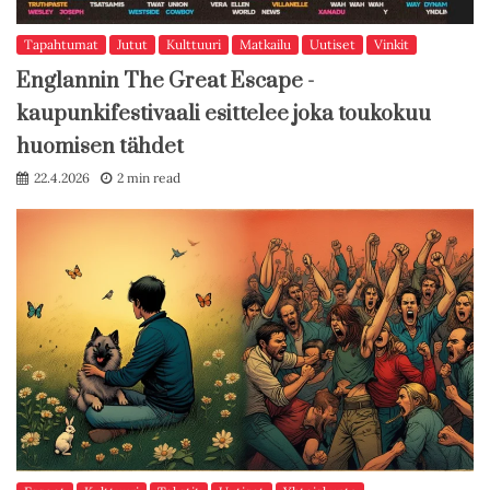
Tapahtumat
Jutut
Kulttuuri
Matkailu
Uutiset
Vinkit
Englannin The Great Escape -
kaupunkifestivaali esittelee joka toukokuu
huomisen tähdet
22.4.2026
2 min read