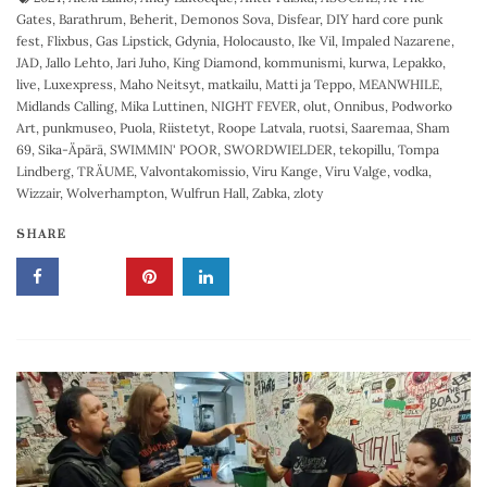
Gates
,
Barathrum
,
Beherit
,
Demonos Sova
,
Disfear
,
DIY hard core punk
fest
,
Flixbus
,
Gas Lipstick
,
Gdynia
,
Holocausto
,
Ike Vil
,
Impaled Nazarene
,
JAD
,
Jallo Lehto
,
Jari Juho
,
King Diamond
,
kommunismi
,
kurwa
,
Lepakko
,
live
,
Luxexpress
,
Maho Neitsyt
,
matkailu
,
Matti ja Teppo
,
MEANWHILE
,
Midlands Calling
,
Mika Luttinen
,
NIGHT FEVER
,
olut
,
Onnibus
,
Podworko
Art
,
punkmuseo
,
Puola
,
Riistetyt
,
Roope Latvala
,
ruotsi
,
Saaremaa
,
Sham
69
,
Sika-Äpärä
,
SWIMMIN' POOR
,
SWORDWIELDER
,
tekopillu
,
Tompa
Lindberg
,
TRÄUME
,
Valvontakomissio
,
Viru Kange
,
Viru Valge
,
vodka
,
Wizzair
,
Wolverhampton
,
Wulfrun Hall
,
Zabka
,
zloty
SHARE