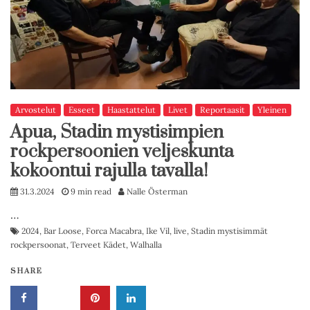
Arvostelut
Esseet
Haastattelut
Livet
Reportaasit
Yleinen
Apua, Stadin mystisimpien
rockpersoonien veljeskunta
kokoontui rajulla tavalla!
31.3.2024
9 min read
Nalle Österman
…
2024
,
Bar Loose
,
Forca Macabra
,
Ike Vil
,
live
,
Stadin mystisimmät
rockpersoonat
,
Terveet Kädet
,
Walhalla
SHARE