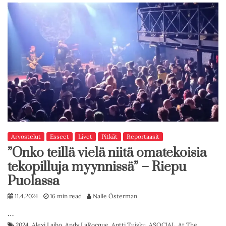
Arvostelut
Esseet
Livet
Pitkät
Reportaasit
”Onko teillä vielä niitä omatekoisia
tekopilluja myynnissä” – Riepu
Puolassa
11.4.2024
16 min read
Nalle Österman
…
2024
,
Alexi Laiho
,
Andy LaRocque
,
Antti Tuisku
,
ASOCIAL
,
At The