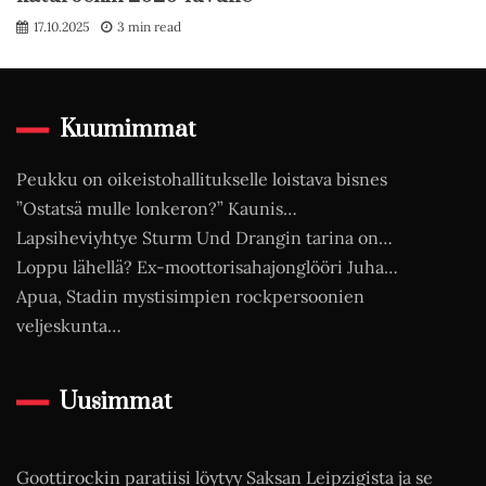
17.10.2025
3 min read
Kuumimmat
Peukku on oikeistohallitukselle loistava bisnes
”Ostatsä mulle lonkeron?” Kaunis…
Lapsiheviyhtye Sturm Und Drangin tarina on…
Loppu lähellä? Ex-moottorisahajonglööri Juha…
Apua, Stadin mystisimpien rockpersoonien
veljeskunta…
Uusimmat
Goottirockin paratiisi löytyy Saksan Leipzigista ja se