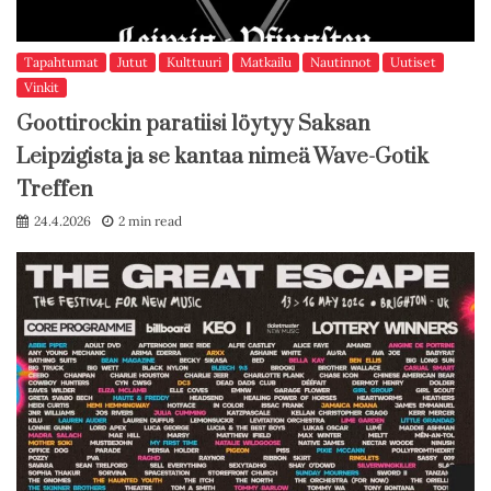
Tapahtumat
Jutut
Kulttuuri
Matkailu
Nautinnot
Uutiset
Vinkit
Goottirockin paratiisi löytyy Saksan
Leipzigista ja se kantaa nimeä Wave-Gotik
Treffen
24.4.2026
2 min read