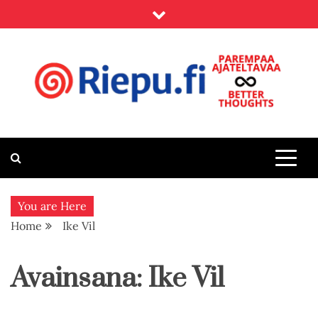
Skip
to
content
Riepu.fi
Parempaa ajateltavaa – Better thoughts
You are Here
Home
Ike Vil
Avainsana:
Ike Vil