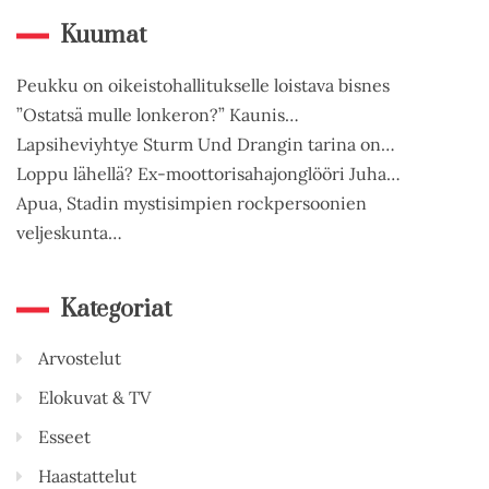
Kuumat
Peukku on oikeistohallitukselle loistava bisnes
”Ostatsä mulle lonkeron?” Kaunis…
Lapsiheviyhtye Sturm Und Drangin tarina on…
Loppu lähellä? Ex-moottorisahajonglööri Juha…
Apua, Stadin mystisimpien rockpersoonien
veljeskunta…
Kategoriat
Arvostelut
Elokuvat & TV
Esseet
Haastattelut