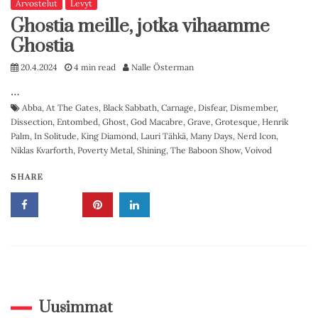
Arvostelut
Levyt
Ghostia meille, jotka vihaamme
Ghostia
20.4.2024
4 min read
Nalle Österman
…
Abba
,
At The Gates
,
Black Sabbath
,
Carnage
,
Disfear
,
Dismember
,
Dissection
,
Entombed
,
Ghost
,
God Macabre
,
Grave
,
Grotesque
,
Henrik
Palm
,
In Solitude
,
King Diamond
,
Lauri Tähkä
,
Many Days
,
Nerd Icon
,
Niklas Kvarforth
,
Poverty Metal
,
Shining
,
The Baboon Show
,
Voivod
SHARE
Uusimmat