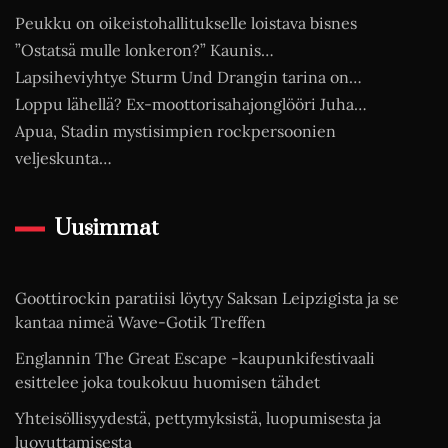
Peukku on oikeistohallitukselle loistava bisnes
”Ostatsä mulle lonkeron?” Kaunis…
Lapsiheviyhtye Sturm Und Drangin tarina on…
Loppu lähellä? Ex-moottorisahajonglööri Juha…
Apua, Stadin mystisimpien rockpersoonien
veljeskunta…
Uusimmat
Goottirockin paratiisi löytyy Saksan Leipzigista ja se
kantaa nimeä Wave-Gotik Treffen
Englannin The Great Escape -kaupunkifestivaali
esittelee joka toukokuu huomisen tähdet
Yhteisöllisyydestä, pettymyksistä, luopumisesta ja
luovuttamisesta