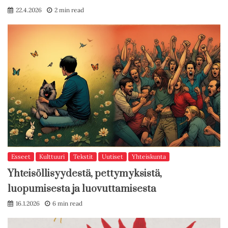
22.4.2026
2 min read
Esseet
Kulttuuri
Tekstit
Uutiset
Yhteiskunta
Yhteisöllisyydestä, pettymyksistä,
luopumisesta ja luovuttamisesta
16.1.2026
6 min read