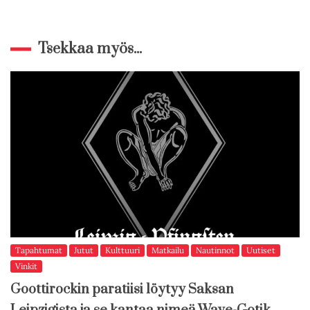
Tsekkaa myös...
Tapahtumat
Jutut
Kulttuuri
Matkailu
Nautinnot
Uutiset
Vinkit
Goottirockin paratiisi löytyy Saksan