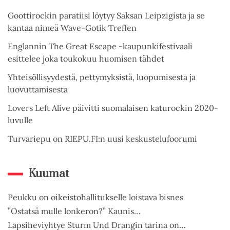
Goottirockin paratiisi löytyy Saksan Leipzigista ja se
kantaa nimeä Wave-Gotik Treffen
Englannin The Great Escape -kaupunkifestivaali
esittelee joka toukokuu huomisen tähdet
Yhteisöllisyydestä, pettymyksistä, luopumisesta ja
luovuttamisesta
Lovers Left Alive päivitti suomalaisen katurockin 2020-
luvulle
Turvariepu on RIEPU.FI:n uusi keskustelufoorumi
Kuumat
Peukku on oikeistohallitukselle loistava bisnes
”Ostatsä mulle lonkeron?” Kaunis…
Lapsiheviyhtye Sturm Und Drangin tarina on…