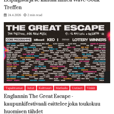
Leipzigista ja se kantaa nimeä Wave-Gotik
Treffen
24.4.2026
2 min read
Tapahtumat
Jutut
Kulttuuri
Matkailu
Uutiset
Vinkit
Englannin The Great Escape -
kaupunkifestivaali esittelee joka toukokuu
huomisen tähdet