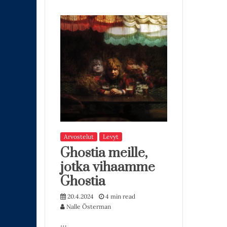
Arvostelut
Levyt
Ghostia meille,
jotka vihaamme
Ghostia
20.4.2024
4 min read
Nalle Österman
…