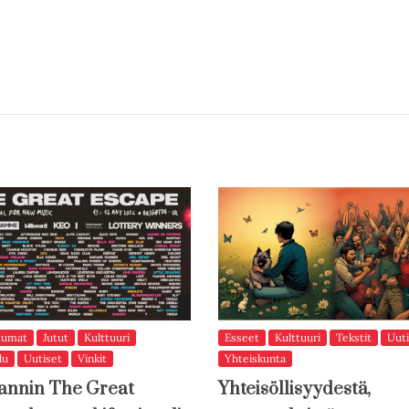
tumat
Jutut
Kulttuuri
Esseet
Kulttuuri
Tekstit
Uuti
lu
Uutiset
Vinkit
Yhteiskunta
annin The Great
Yhteisöllisyydestä,