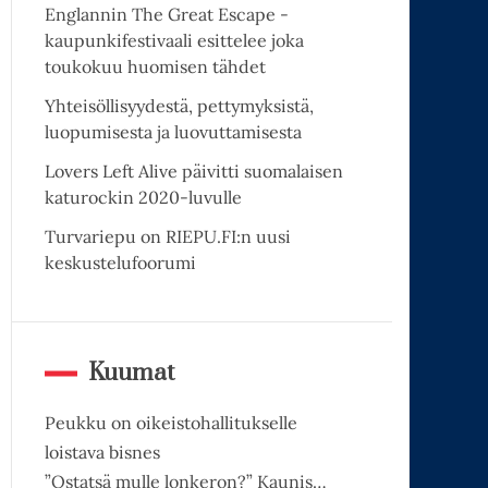
Englannin The Great Escape -
kaupunkifestivaali esittelee joka
toukokuu huomisen tähdet
Yhteisöllisyydestä, pettymyksistä,
luopumisesta ja luovuttamisesta
Lovers Left Alive päivitti suomalaisen
katurockin 2020-luvulle
Turvariepu on RIEPU.FI:n uusi
keskustelufoorumi
Kuumat
Peukku on oikeistohallitukselle
loistava bisnes
”Ostatsä mulle lonkeron?” Kaunis…