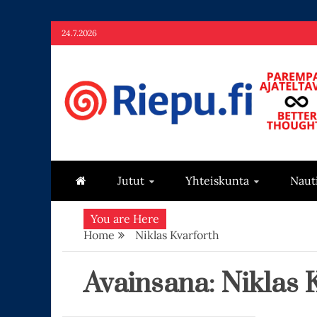
Skip
24.7.2026
to
content
Riepu.fi
Parempaa ajateltavaa – Better thoughts
Jutut
Yhteiskunta
Naut
You are Here
Home
Niklas Kvarforth
Avainsana:
Niklas 