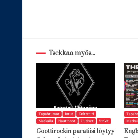
Tsekkaa myös...
Tapahtumat
Jutut
Kulttuuri
Tapah
Matkailu
Nautinnot
Uutiset
Vinkit
Matkai
Goottirockin paratiisi löytyy
Engl