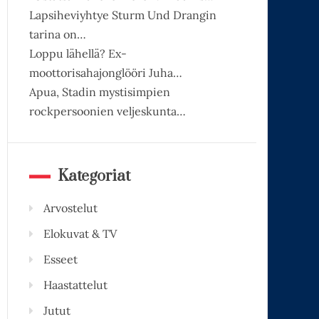
Lapsiheviyhtye Sturm Und Drangin
tarina on…
Loppu lähellä? Ex-
moottorisahajonglööri Juha…
Apua, Stadin mystisimpien
rockpersoonien veljeskunta…
Kategoriat
Arvostelut
Elokuvat & TV
Esseet
Haastattelut
Jutut