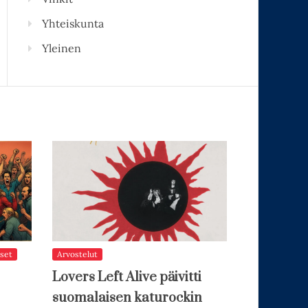
Yhteiskunta
Yleinen
set
Arvostelut
Lovers Left Alive päivitti
suomalaisen katurockin