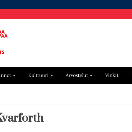
innot
Kulttuuri
Arvostelut
Vinkit
Kvarforth