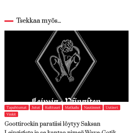
Tsekkaa myös...
Tapahtumat
Jutut
Kulttuuri
Matkailu
Nautinnot
Uutiset
Vinkit
Goottirockin paratiisi löytyy Saksan