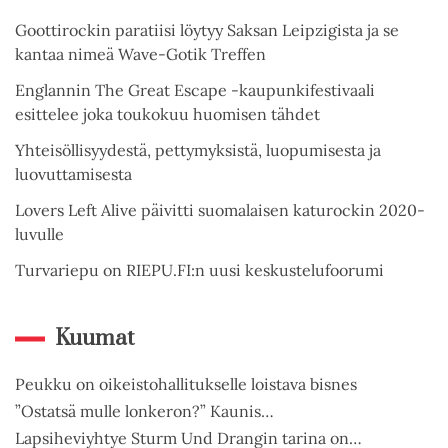
Goottirockin paratiisi löytyy Saksan Leipzigista ja se
kantaa nimeä Wave-Gotik Treffen
Englannin The Great Escape -kaupunkifestivaali
esittelee joka toukokuu huomisen tähdet
Yhteisöllisyydestä, pettymyksistä, luopumisesta ja
luovuttamisesta
Lovers Left Alive päivitti suomalaisen katurockin 2020-
luvulle
Turvariepu on RIEPU.FI:n uusi keskustelufoorumi
Kuumat
Peukku on oikeistohallitukselle loistava bisnes
”Ostatsä mulle lonkeron?” Kaunis…
Lapsiheviyhtye Sturm Und Drangin tarina on…