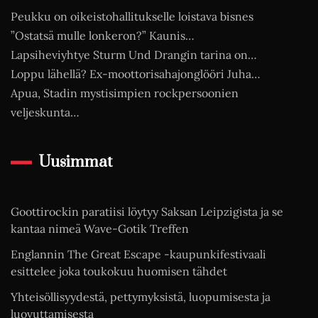
Peukku on oikeistohallitukselle loistava bisnes
”Ostatsä mulle lonkeron?” Kaunis…
Lapsiheviyhtye Sturm Und Drangin tarina on…
Loppu lähellä? Ex-moottorisahajonglööri Juha…
Apua, Stadin mystisimpien rockpersoonien
veljeskunta…
Uusimmat
Goottirockin paratiisi löytyy Saksan Leipzigista ja se
kantaa nimeä Wave-Gotik Treffen
Englannin The Great Escape -kaupunkifestivaali
esittelee joka toukokuu huomisen tähdet
Yhteisöllisyydestä, pettymyksistä, luopumisesta ja
luovuttamisesta