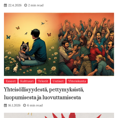
22.4.2026
2 min read
Esseet
Kulttuuri
Tekstit
Uutiset
Yhteiskunta
Yhteisöllisyydestä, pettymyksistä,
luopumisesta ja luovuttamisesta
16.1.2026
6 min read