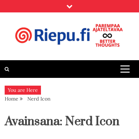
Skip
to
content
Riepu.fi
Parempaa ajateltavaa – Better thoughts
You are Here
Home
Nerd Icon
Avainsana:
Nerd Icon