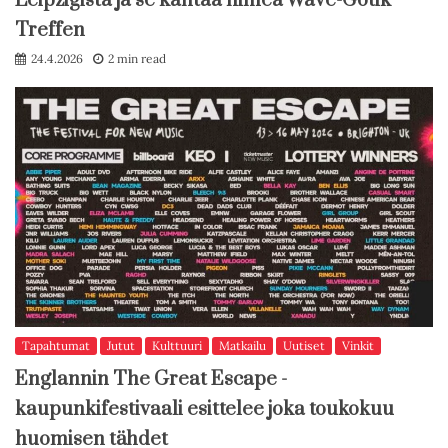
Leipzigista ja se kantaa nimeä Wave-Gotik
Treffen
24.4.2026
2 min read
Tapahtumat
Jutut
Kulttuuri
Matkailu
Uutiset
Vinkit
Englannin The Great Escape -
kaupunkifestivaali esittelee joka toukokuu
huomisen tähdet