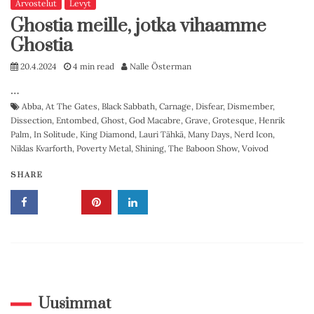
Arvostelut
Levyt
Ghostia meille, jotka vihaamme
Ghostia
20.4.2024
4 min read
Nalle Österman
…
Abba
,
At The Gates
,
Black Sabbath
,
Carnage
,
Disfear
,
Dismember
,
Dissection
,
Entombed
,
Ghost
,
God Macabre
,
Grave
,
Grotesque
,
Henrik
Palm
,
In Solitude
,
King Diamond
,
Lauri Tähkä
,
Many Days
,
Nerd Icon
,
Niklas Kvarforth
,
Poverty Metal
,
Shining
,
The Baboon Show
,
Voivod
SHARE
Uusimmat