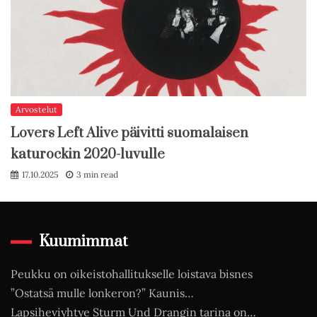
Arvostelut
Lovers Left Alive päivitti suomalaisen
katurockin 2020-luvulle
17.10.2025
3 min read
Kuumimmat
Peukku on oikeistohallitukselle loistava bisnes
”Ostatsä mulle lonkeron?” Kaunis…
Lapsiheviyhtye Sturm Und Drangin tarina on…