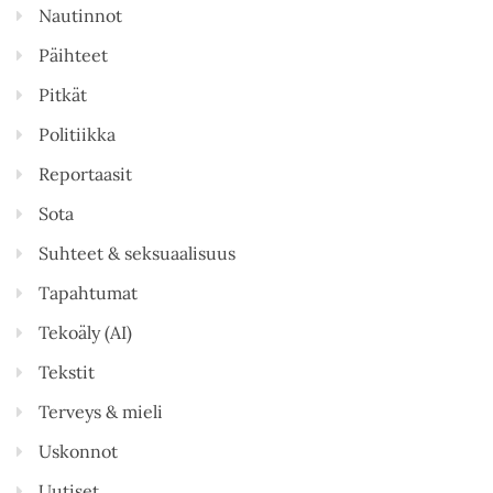
Nautinnot
Päihteet
Pitkät
Politiikka
Reportaasit
Sota
Suhteet & seksuaalisuus
Tapahtumat
Tekoäly (AI)
Tekstit
Terveys & mieli
Uskonnot
Uutiset