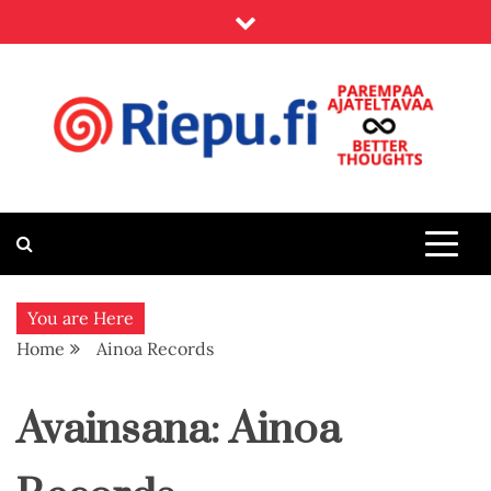
Skip
to
content
Riepu.fi
Parempaa ajateltavaa – Better thoughts
You are Here
Home
Ainoa Records
Avainsana:
Ainoa