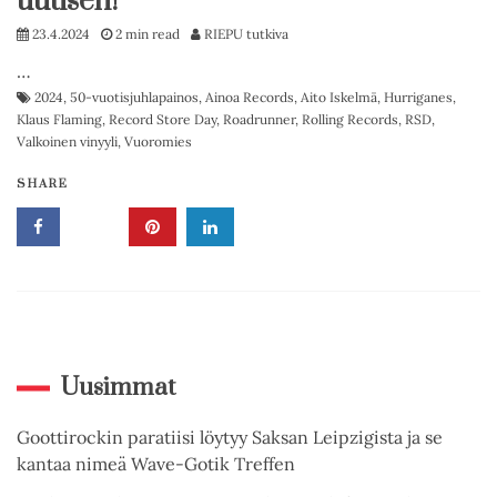
uutisen!
23.4.2024
2 min read
RIEPU tutkiva
…
2024
,
50-vuotisjuhlapainos
,
Ainoa Records
,
Aito Iskelmä
,
Hurriganes
,
Klaus Flaming
,
Record Store Day
,
Roadrunner
,
Rolling Records
,
RSD
,
Valkoinen vinyyli
,
Vuoromies
SHARE
Uusimmat
Goottirockin paratiisi löytyy Saksan Leipzigista ja se
kantaa nimeä Wave-Gotik Treffen