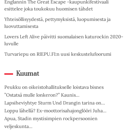
Englannin The Great Escape -kaupunkifestivaali
esittelee joka toukokuu huomisen tähdet
Yhteisöllisyydestä, pettymyksistä, luopumisesta ja
luovuttamisesta
Lovers Left Alive päivitti suomalaisen katurockin 2020-
luvulle
Turvariepu on RIEPU.FI:n uusi keskustelufoorumi
Kuumat
Peukku on oikeistohallitukselle loistava bisnes
”Ostatsä mulle lonkeron?” Kaunis…
Lapsiheviyhtye Sturm Und Drangin tarina on…
Loppu lähellä? Ex-moottorisahajonglööri Juha…
Apua, Stadin mystisimpien rockpersoonien
veljeskunta…