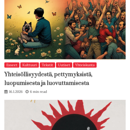
Esseet
Kulttuuri
Tekstit
Uutiset
Yhteiskunta
Yhteisöllisyydestä, pettymyksistä,
luopumisesta ja luovuttamisesta
16.1.2026
6 min read