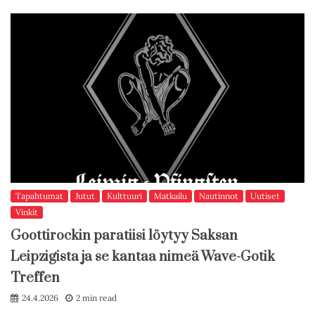
Tapahtumat
Jutut
Kulttuuri
Matkailu
Nautinnot
Uutiset
Vinkit
Goottirockin paratiisi löytyy Saksan
Leipzigista ja se kantaa nimeä Wave-Gotik
Treffen
24.4.2026
2 min read