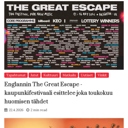
Tapahtumat
Jutut
Kulttuuri
Matkailu
Uutiset
Vinkit
Englannin The Great Escape -
kaupunkifestivaali esittelee joka toukokuu
huomisen tähdet
22.4.2026
2 min read