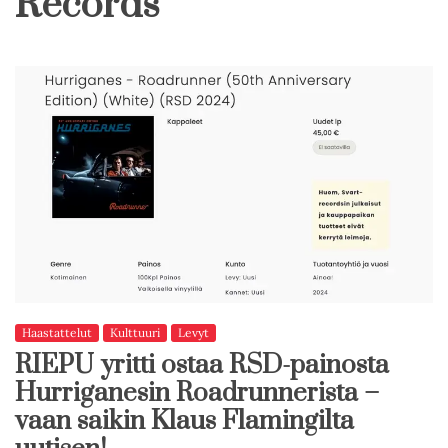
Records
Haastattelut
Kulttuuri
Levyt
RIEPU yritti ostaa RSD-painosta
Hurriganesin Roadrunnerista –
vaan saikin Klaus Flamingilta