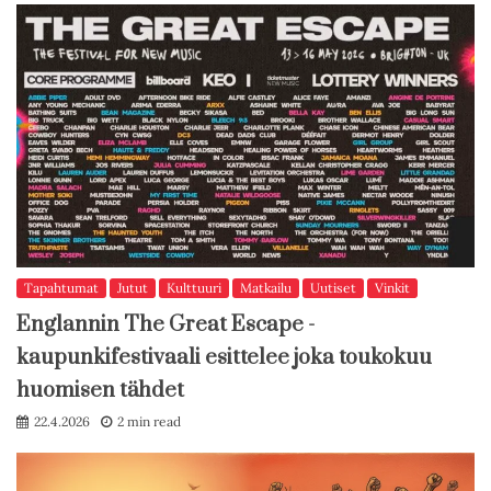
Tapahtumat
Jutut
Kulttuuri
Matkailu
Uutiset
Vinkit
Englannin The Great Escape -
kaupunkifestivaali esittelee joka toukokuu
huomisen tähdet
22.4.2026
2 min read