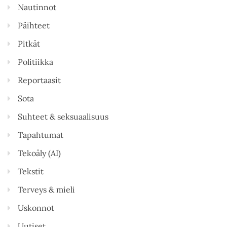
Nautinnot
Päihteet
Pitkät
Politiikka
Reportaasit
Sota
Suhteet & seksuaalisuus
Tapahtumat
Tekoäly (AI)
Tekstit
Terveys & mieli
Uskonnot
Uutiset