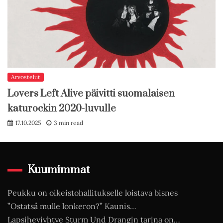
Arvostelut
Lovers Left Alive päivitti suomalaisen
katurockin 2020-luvulle
17.10.2025
3 min read
Kuumimmat
Peukku on oikeistohallitukselle loistava bisnes
”Ostatsä mulle lonkeron?” Kaunis…
Lapsiheviyhtye Sturm Und Drangin tarina on…