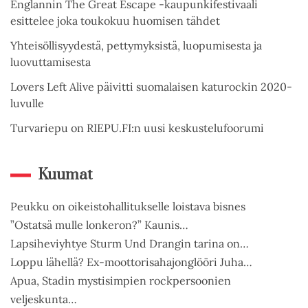
Englannin The Great Escape -kaupunkifestivaali
esittelee joka toukokuu huomisen tähdet
Yhteisöllisyydestä, pettymyksistä, luopumisesta ja
luovuttamisesta
Lovers Left Alive päivitti suomalaisen katurockin 2020-
luvulle
Turvariepu on RIEPU.FI:n uusi keskustelufoorumi
Kuumat
Peukku on oikeistohallitukselle loistava bisnes
”Ostatsä mulle lonkeron?” Kaunis…
Lapsiheviyhtye Sturm Und Drangin tarina on…
Loppu lähellä? Ex-moottorisahajonglööri Juha…
Apua, Stadin mystisimpien rockpersoonien
veljeskunta…