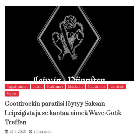
Tapahtumat
Jutut
Kulttuuri
Matkailu
Nautinnot
Uutiset
Vinkit
Goottirockin paratiisi löytyy Saksan
Leipzigista ja se kantaa nimeä Wave-Gotik
Treffen
24.4.2026
2 min read