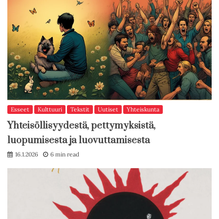
Esseet
Kulttuuri
Tekstit
Uutiset
Yhteiskunta
Yhteisöllisyydestä, pettymyksistä,
luopumisesta ja luovuttamisesta
16.1.2026
6 min read