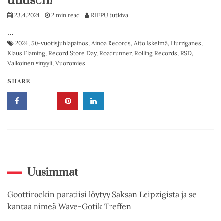
uutisen!
23.4.2024
2 min read
RIEPU tutkiva
…
2024
,
50-vuotisjuhlapainos
,
Ainoa Records
,
Aito Iskelmä
,
Hurriganes
,
Klaus Flaming
,
Record Store Day
,
Roadrunner
,
Rolling Records
,
RSD
,
Valkoinen vinyyli
,
Vuoromies
SHARE
Uusimmat
Goottirockin paratiisi löytyy Saksan Leipzigista ja se
kantaa nimeä Wave-Gotik Treffen