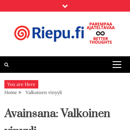
Skip
to
content
Riepu.fi
Parempaa ajateltavaa – Better thoughts
You are Here
Home
Valkoinen vinyyli
Avainsana:
Valkoinen