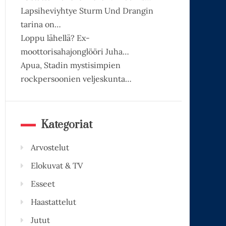
Lapsiheviyhtye Sturm Und Drangin
tarina on…
Loppu lähellä? Ex-
moottorisahajonglööri Juha…
Apua, Stadin mystisimpien
rockpersoonien veljeskunta…
Kategoriat
Arvostelut
Elokuvat & TV
Esseet
Haastattelut
Jutut