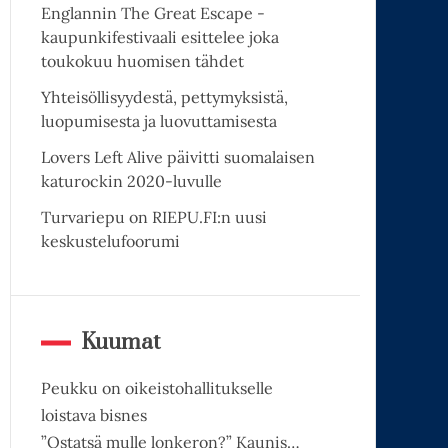
Englannin The Great Escape -
kaupunkifestivaali esittelee joka
toukokuu huomisen tähdet
Yhteisöllisyydestä, pettymyksistä,
luopumisesta ja luovuttamisesta
Lovers Left Alive päivitti suomalaisen
katurockin 2020-luvulle
Turvariepu on RIEPU.FI:n uusi
keskustelufoorumi
Kuumat
Peukku on oikeistohallitukselle
loistava bisnes
”Ostatsä mulle lonkeron?” Kaunis…