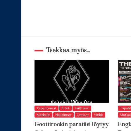
Tsekkaa myös...
Tapahtumat
Jutut
Kulttuuri
Tapah
Matkailu
Nautinnot
Uutiset
Vinkit
Matkai
Goottirockin paratiisi löytyy
Engl