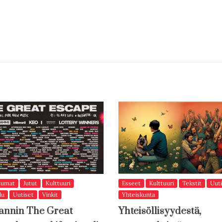
tumat
Jutut
Kulttuuri
Esseet
Kulttuuri
Tekstit
Uuti
lu
Uutiset
Vinkit
Yhteiskunta
annin The Great
Yhteisöllisyydestä,