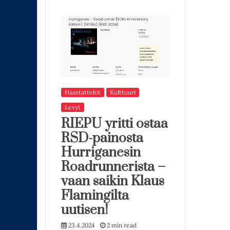
Haastattelut
Kulttuuri
Levyt
RIEPU yritti ostaa
RSD-painosta
Hurriganesin
Roadrunnerista –
vaan saikin Klaus
Flamingilta
uutisen!
23.4.2024
2 min read