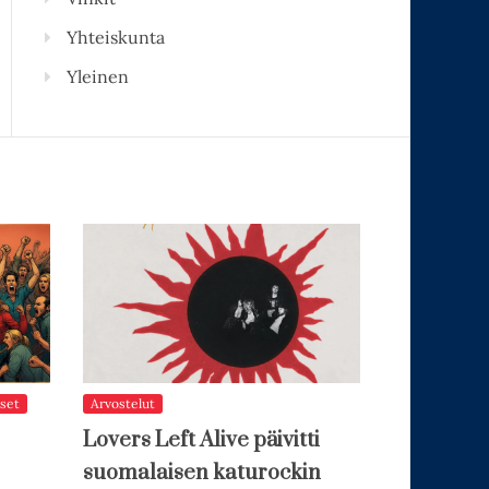
Yhteiskunta
Yleinen
set
Arvostelut
Lovers Left Alive päivitti
suomalaisen katurockin