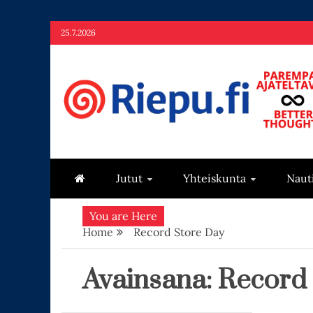
Skip
25.7.2026
to
content
Riepu.fi
Parempaa ajateltavaa – Better thoughts
Jutut
Yhteiskunta
Naut
You are Here
Home
Record Store Day
Avainsana:
Record 