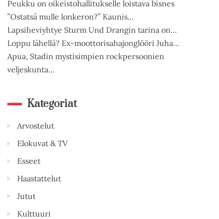
Peukku on oikeistohallitukselle loistava bisnes
”Ostatsä mulle lonkeron?” Kaunis…
Lapsiheviyhtye Sturm Und Drangin tarina on…
Loppu lähellä? Ex-moottorisahajonglööri Juha…
Apua, Stadin mystisimpien rockpersoonien
veljeskunta…
Kategoriat
Arvostelut
Elokuvat & TV
Esseet
Haastattelut
Jutut
Kulttuuri