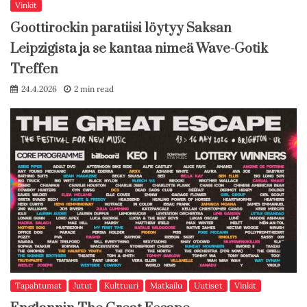
Vinkit
Goottirockin paratiisi löytyy Saksan
Leipzigista ja se kantaa nimeä Wave-Gotik
Treffen
24.4.2026
2 min read
Tapahtumat
Jutut
Kulttuuri
Matkailu
Uutiset
Vinkit