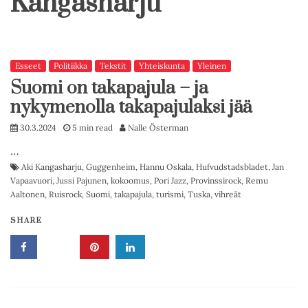
Kangasharju
Esseet
Politiikka
Tekstit
Yhteiskunta
Yleinen
Suomi on takapajula – ja
nykymenolla takapajulaksi jää
30.3.2024
5 min read
Nalle Österman
…
Aki Kangasharju
,
Guggenheim
,
Hannu Oskala
,
Hufvudstadsbladet
,
Jan
Vapaavuori
,
Jussi Pajunen
,
kokoomus
,
Pori Jazz
,
Provinssirock
,
Remu
Aaltonen
,
Ruisrock
,
Suomi
,
takapajula
,
turismi
,
Tuska
,
vihreät
SHARE