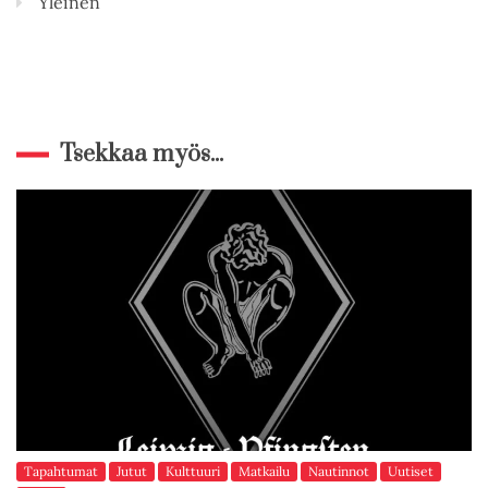
Yleinen
Tsekkaa myös...
Tapahtumat
Jutut
Kulttuuri
Matkailu
Nautinnot
Uutiset