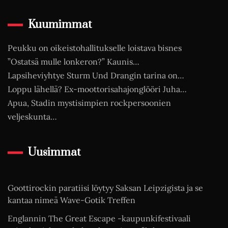
Kuumimmat
Peukku on oikeistohallitukselle loistava bisnes
”Ostatsä mulle lonkeron?” Kaunis…
Lapsiheviyhtye Sturm Und Drangin tarina on…
Loppu lähellä? Ex-moottorisahajonglööri Juha…
Apua, Stadin mystisimpien rockpersoonien
veljeskunta…
Uusimmat
Goottirockin paratiisi löytyy Saksan Leipzigista ja se
kantaa nimeä Wave-Gotik Treffen
Englannin The Great Escape -kaupunkifestivaali