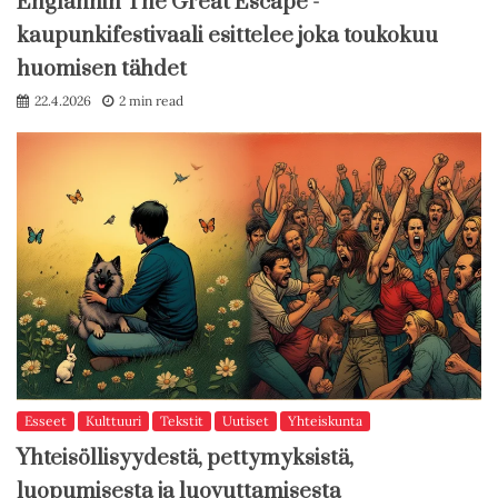
Englannin The Great Escape -
kaupunkifestivaali esittelee joka toukokuu
huomisen tähdet
22.4.2026
2 min read
Esseet
Kulttuuri
Tekstit
Uutiset
Yhteiskunta
Yhteisöllisyydestä, pettymyksistä,
luopumisesta ja luovuttamisesta