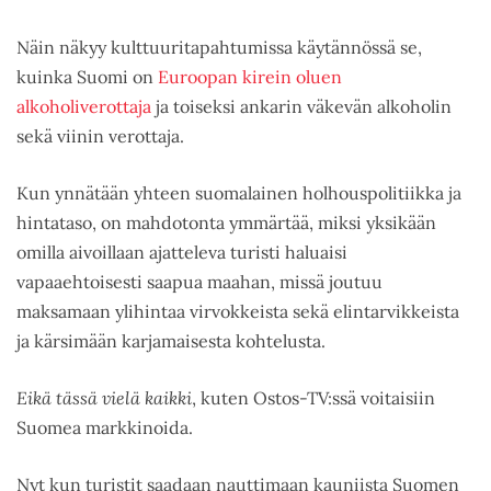
Näin näkyy kulttuuritapahtumissa käytännössä se,
kuinka Suomi on
Euroopan kirein oluen
alkoholiverottaja
ja toiseksi ankarin väkevän alkoholin
sekä viinin verottaja.
Kun ynnätään yhteen suomalainen holhouspolitiikka ja
hintataso, on mahdotonta ymmärtää, miksi yksikään
omilla aivoillaan ajatteleva turisti haluaisi
vapaaehtoisesti saapua maahan, missä joutuu
maksamaan ylihintaa virvokkeista sekä elintarvikkeista
ja kärsimään karjamaisesta kohtelusta.
Eikä tässä vielä kaikki
, kuten Ostos-TV:ssä voitaisiin
Suomea markkinoida.
Nyt kun turistit saadaan nauttimaan kauniista Suomen