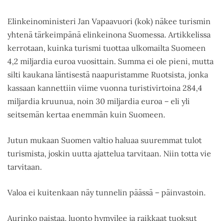
Elinkeinoministeri Jan Vapaavuori (kok) näkee turismin
yhtenä tärkeimpänä elinkeinona Suomessa. Artikkelissa
kerrotaan, kuinka turismi tuottaa ulkomailta Suomeen
4,2 miljardia euroa vuosittain. Summa ei ole pieni, mutta
silti kaukana läntisestä naapuristamme Ruotsista, jonka
kassaan kannettiin viime vuonna turistivirtoina 284,4
miljardia kruunua, noin 30 miljardia euroa – eli yli
seitsemän kertaa enemmän kuin Suomeen.
Jutun mukaan Suomen valtio haluaa suuremmat tulot
turismista, joskin uutta ajattelua tarvitaan. Niin totta vie
tarvitaan.
Valoa ei kuitenkaan näy tunnelin päässä – päinvastoin.
Aurinko paistaa, luonto hymyilee ja raikkaat tuoksut