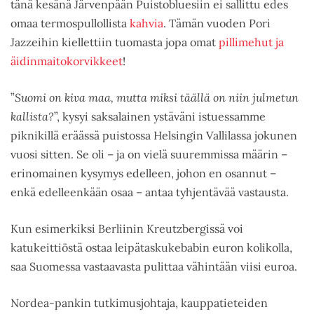
tänä kesänä Järvenpään Puistobluesiin ei sallittu edes
omaa termospullollista
kahvia
. Tämän vuoden Pori
Jazzeihin kiellettiin tuomasta jopa omat
pillimehut ja
äidinmaitokorvikkeet
!
”
Suomi on kiva maa, mutta miksi täällä on niin julmetun
kallista?
”, kysyi saksalainen ystäväni istuessamme
piknikillä eräässä puistossa Helsingin Vallilassa jokunen
vuosi sitten. Se oli – ja on vielä suuremmissa määrin –
erinomainen kysymys edelleen, johon en osannut –
enkä edelleenkään osaa – antaa tyhjentävää vastausta.
Kun esimerkiksi Berliinin Kreutzbergissä voi
katukeittiöstä ostaa leipätaskukebabin euron kolikolla,
saa Suomessa vastaavasta pulittaa vähintään viisi euroa.
Nordea-pankin tutkimusjohtaja, kauppatieteiden