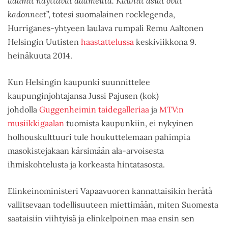
daamit näyttävät daameilta. Kauniit asiat ovat
kadonneet
”, totesi suomalainen rocklegenda,
Hurriganes-yhtyeen laulava rumpali Remu Aaltonen
Helsingin Uutisten
haastattelussa
keskiviikkona 9.
heinäkuuta 2014.
Kun Helsingin kaupunki suunnittelee
kaupunginjohtajansa Jussi Pajusen (kok)
johdolla
Guggenheimin taidegalleriaa
ja
MTV:n
musiikkigaalan
tuomista kaupunkiin, ei nykyinen
holhouskulttuuri tule houkuttelemaan pahimpia
masokistejakaan kärsimään ala-arvoisesta
ihmiskohtelusta ja korkeasta hintatasosta.
Elinkeinoministeri Vapaavuoren kannattaisikin herätä
vallitsevaan todellisuuteen miettimään, miten Suomesta
saataisiin viihtyisä ja elinkelpoinen maa ensin sen