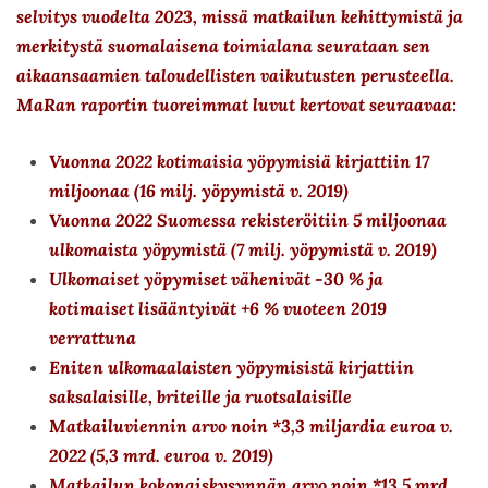
selvitys vuodelta 2023, missä matkailun kehittymistä ja
merkitystä suomalaisena toimialana seurataan sen
aikaansaamien taloudellisten vaikutusten perusteella.
MaRan raportin tuoreimmat luvut kertovat seuraavaa:
Vuonna 2022 kotimaisia yöpymisiä kirjattiin 17
miljoonaa (16 milj. yöpymistä v. 2019)
Vuonna 2022 Suomessa rekisteröitiin 5 miljoonaa
ulkomaista yöpymistä (7 milj. yöpymistä v. 2019)
Ulkomaiset yöpymiset vähenivät -30 % ja
kotimaiset lisääntyivät +6 % vuoteen 2019
verrattuna
Eniten ulkomaalaisten yöpymisistä kirjattiin
saksalaisille, briteille ja ruotsalaisille
Matkailuviennin arvo noin *3,3 miljardia euroa v.
2022 (5,3 mrd. euroa v. 2019)
Matkailun kokonaiskysynnän arvo noin *13,5 mrd.