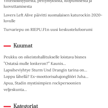
Yhteisöllisyydestä, pettymyksistä, luopumisesta ja
luovuttamisesta
Lovers Left Alive päivitti suomalaisen katurockin 2020-
luvulle
Turvariepu on RIEPU.FI:n uusi keskustelufoorumi
Kuumat
Peukku on oikeistohallitukselle loistava bisnes
”Ostatsä mulle lonkeron?” Kaunis…
Lapsiheviyhtye Sturm Und Drangin tarina on…
Loppu lähellä? Ex-moottorisahajonglööri Juha…
Apua, Stadin mystisimpien rockpersoonien
veljeskunta…
Kategoriat