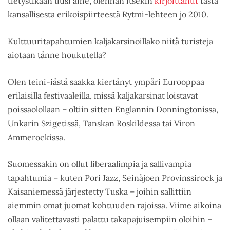
tietystikään uusi aihe, olenhan itsekin
kirjoittanut
tästä
kansallisesta erikoispiirteestä Rytmi-lehteen jo 2010.
Kulttuuritapahtumien kaljakarsinoillako niitä turisteja
aiotaan tänne houkutella?
Olen teini-iästä saakka kiertänyt ympäri Eurooppaa
erilaisilla festivaaleilla, missä kaljakarsinat loistavat
poissaolollaan – oltiin sitten Englannin Donningtonissa,
Unkarin Szigetissä, Tanskan Roskildessa tai Viron
Ammerockissa.
Suomessakin on ollut liberaalimpia ja sallivampia
tapahtumia – kuten Pori Jazz, Seinäjoen Provinssirock ja
Kaisaniemessä järjestetty Tuska – joihin sallittiin
aiemmin omat juomat kohtuuden rajoissa. Viime aikoina
ollaan valitettavasti palattu takapajuisempiin oloihin –