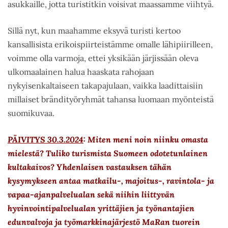
asukkaille, jotta turistitkin voisivat maassamme viihtyä.
Sillä nyt, kun maahamme eksyvä turisti kertoo
kansallisista erikoispiirteistämme omalle lähipiirilleen,
voimme olla varmoja, ettei yksikään järjissään oleva
ulkomaalainen halua haaskata rahojaan
nykyisenkaltaiseen takapajulaan, vaikka laadittaisiin
millaiset brändityöryhmät tahansa luomaan myönteistä
suomikuvaa.
PÄIVITYS 30.3.2024
: Miten meni noin niinku omasta
mielestä? Tuliko turismista Suomeen odotetunlainen
kultakaivos? Yhdenlaisen vastauksen tähän
kysymykseen antaa matkailu-, majoitus-, ravintola- ja
vapaa-ajanpalvelualan sekä niihin liittyvän
hyvinvointipalvelualan yrittäjien ja työnantajien
edunvalvoja ja työmarkkinajärjestö MaRan tuorein