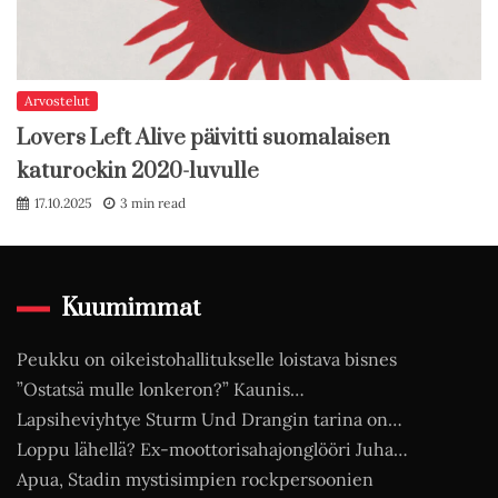
Arvostelut
Lovers Left Alive päivitti suomalaisen
katurockin 2020-luvulle
17.10.2025
3 min read
Kuumimmat
Peukku on oikeistohallitukselle loistava bisnes
”Ostatsä mulle lonkeron?” Kaunis…
Lapsiheviyhtye Sturm Und Drangin tarina on…
Loppu lähellä? Ex-moottorisahajonglööri Juha…
Apua, Stadin mystisimpien rockpersoonien