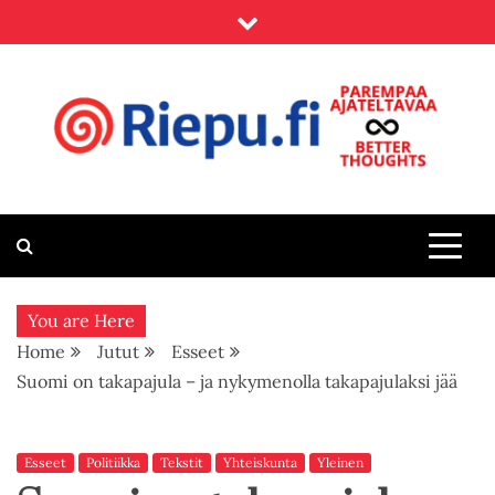
Skip
to
content
Riepu.fi
Parempaa ajateltavaa – Better thoughts
You are Here
Home
Jutut
Esseet
Suomi on takapajula – ja nykymenolla takapajulaksi jää
Esseet
Politiikka
Tekstit
Yhteiskunta
Yleinen