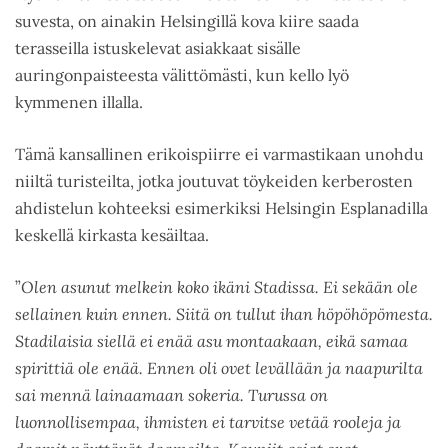
suvesta, on ainakin Helsingillä kova kiire saada
terasseilla istuskelevat asiakkaat sisälle
auringonpaisteesta välittömästi, kun kello lyö
kymmenen illalla.
Tämä kansallinen erikoispiirre ei varmastikaan unohdu
niiltä turisteilta, jotka joutuvat töykeiden kerberosten
ahdistelun kohteeksi esimerkiksi Helsingin Esplanadilla
keskellä kirkasta kesäiltaa.
”
Olen asunut melkein koko ikäni Stadissa. Ei sekään ole
sellainen kuin ennen. Siitä on tullut ihan höpöhöpömesta.
Stadilaisia siellä ei enää asu montaakaan, eikä samaa
spirittiä ole enää. Ennen oli ovet levällään ja naapurilta
sai mennä lainaamaan sokeria. Turussa on
luonnollisempaa, ihmisten ei tarvitse vetää rooleja ja