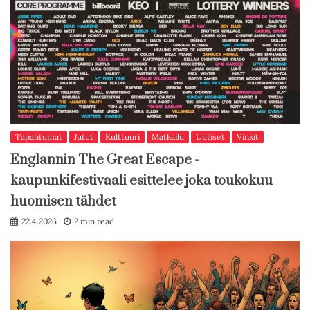
Tapahtumat
Jutut
Kulttuuri
Matkailu
Uutiset
Vinkit
Englannin The Great Escape -
kaupunkifestivaali esittelee joka toukokuu
huomisen tähdet
22.4.2026
2 min read