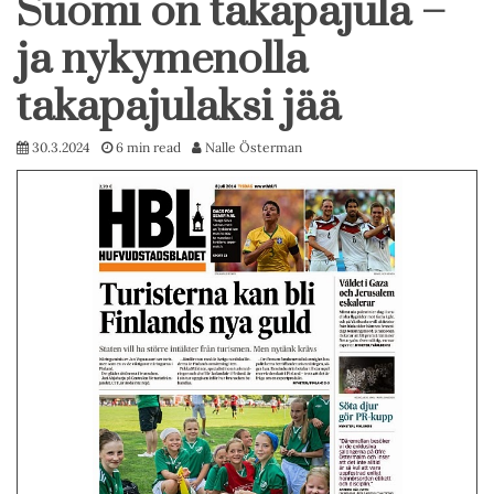
Suomi on takapajula –
ja nykymenolla
takapajulaksi jää
30.3.2024
6 min read
Nalle Österman