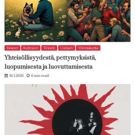
Esseet
Kulttuuri
Tekstit
Uutiset
Yhteiskunta
Yhteisöllisyydestä, pettymyksistä,
luopumisesta ja luovuttamisesta
16.1.2026
6 min read