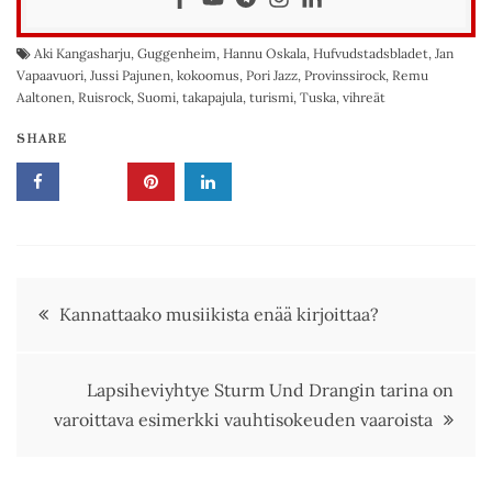
Aki Kangasharju
,
Guggenheim
,
Hannu Oskala
,
Hufvudstadsbladet
,
Jan
Vapaavuori
,
Jussi Pajunen
,
kokoomus
,
Pori Jazz
,
Provinssirock
,
Remu
Aaltonen
,
Ruisrock
,
Suomi
,
takapajula
,
turismi
,
Tuska
,
vihreät
SHARE
Artikkelien
Kannattaako musiikista enää kirjoittaa?
selaus
Lapsiheviyhtye Sturm Und Drangin tarina on
varoittava esimerkki vauhtisokeuden vaaroista