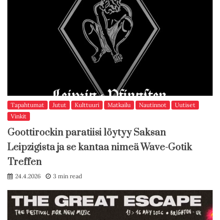
Tapahtumat
Jutut
Kulttuuri
Matkailu
Nautinnot
Uutiset
Vinkit
Goottirockin paratiisi löytyy Saksan
Leipzigista ja se kantaa nimeä Wave-Gotik
Treffen
24.4.2026
3 min read