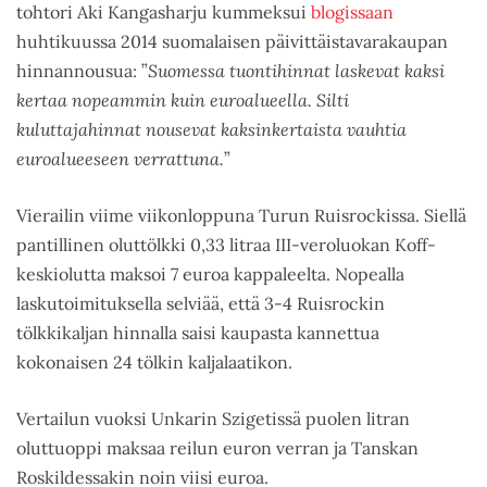
tohtori Aki Kangasharju kummeksui
blogissaan
huhtikuussa 2014 suomalaisen päivittäistavarakaupan
hinnannousua: ”
Suomessa tuontihinnat laskevat kaksi
kertaa nopeammin kuin euroalueella. Silti
kuluttajahinnat nousevat kaksinkertaista vauhtia
euroalueeseen verrattuna.
”
Vierailin viime viikonloppuna Turun Ruisrockissa. Siellä
pantillinen oluttölkki 0,33 litraa III-veroluokan Koff-
keskiolutta maksoi 7 euroa kappaleelta. Nopealla
laskutoimituksella selviää, että 3-4 Ruisrockin
tölkkikaljan hinnalla saisi kaupasta kannettua
kokonaisen 24 tölkin kaljalaatikon.
Vertailun vuoksi Unkarin Szigetissä puolen litran
oluttuoppi maksaa reilun euron verran ja Tanskan
Roskildessakin noin viisi euroa.