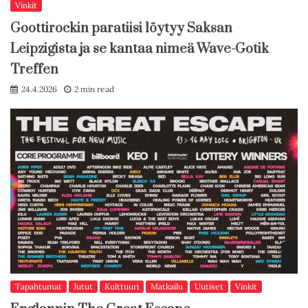
Vinkit
Goottirockin paratiisi löytyy Saksan
Leipzigista ja se kantaa nimeä Wave-Gotik
Treffen
24.4.2026
2 min read
Tapahtumat
Jutut
Kulttuuri
Matkailu
Uutiset
Vinkit