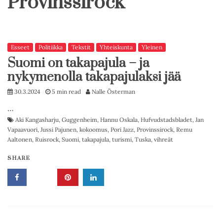
Provinssirock
Esseet
Politiikka
Tekstit
Yhteiskunta
Yleinen
Suomi on takapajula – ja
nykymenolla takapajulaksi jää
30.3.2024
5 min read
Nalle Österman
…
Aki Kangasharju
,
Guggenheim
,
Hannu Oskala
,
Hufvudstadsbladet
,
Jan
Vapaavuori
,
Jussi Pajunen
,
kokoomus
,
Pori Jazz
,
Provinssirock
,
Remu
Aaltonen
,
Ruisrock
,
Suomi
,
takapajula
,
turismi
,
Tuska
,
vihreät
SHARE