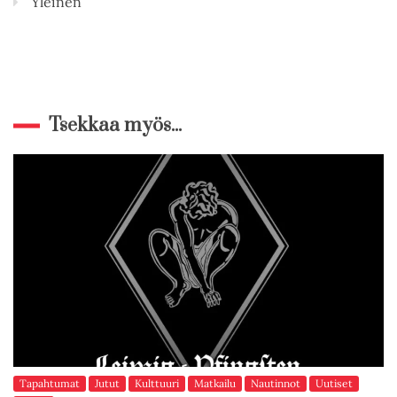
Yleinen
Tsekkaa myös...
Tapahtumat
Jutut
Kulttuuri
Matkailu
Nautinnot
Uutiset