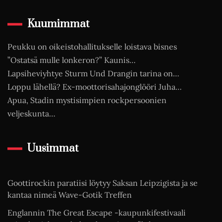
Kuumimmat
Peukku on oikeistohallitukselle loistava bisnes
”Ostatsä mulle lonkeron?” Kaunis…
Lapsiheviyhtye Sturm Und Drangin tarina on…
Loppu lähellä? Ex-moottorisahajonglööri Juha…
Apua, Stadin mystisimpien rockpersoonien
veljeskunta…
Uusimmat
Goottirockin paratiisi löytyy Saksan Leipzigista ja se
kantaa nimeä Wave-Gotik Treffen
Englannin The Great Escape -kaupunkifestivaali