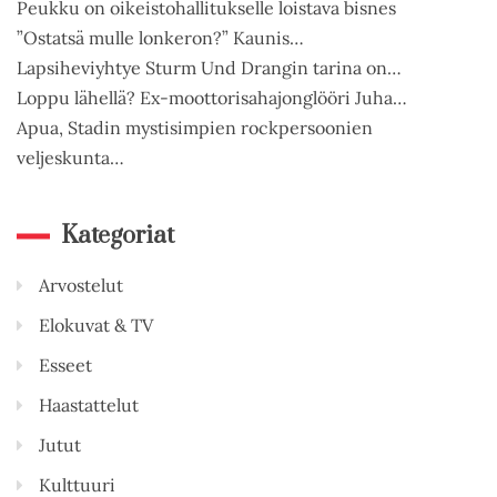
Peukku on oikeistohallitukselle loistava bisnes
”Ostatsä mulle lonkeron?” Kaunis…
Lapsiheviyhtye Sturm Und Drangin tarina on…
Loppu lähellä? Ex-moottorisahajonglööri Juha…
Apua, Stadin mystisimpien rockpersoonien
veljeskunta…
Kategoriat
Arvostelut
Elokuvat & TV
Esseet
Haastattelut
Jutut
Kulttuuri