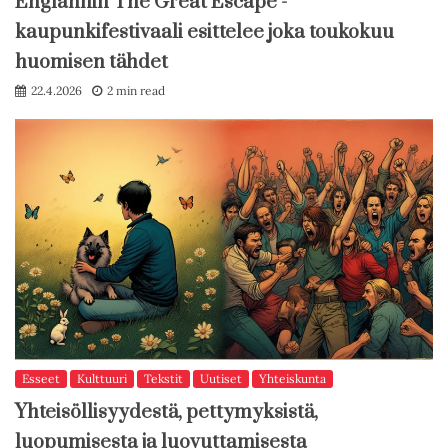
Englannin The Great Escape -
kaupunkifestivaali esittelee joka toukokuu
huomisen tähdet
22.4.2026
2 min read
Esseet
Kulttuuri
Tekstit
Uutiset
Yhteiskunta
Yhteisöllisyydestä, pettymyksistä,
luopumisesta ja luovuttamisesta