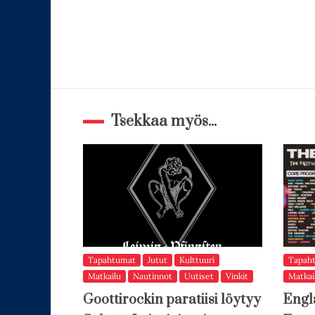
Tsekkaa myös...
Tapahtumat
Jutut
Kulttuuri
Tapah
Matkailu
Nautinnot
Uutiset
Vinkit
Matkai
Goottirockin paratiisi löytyy
Engl