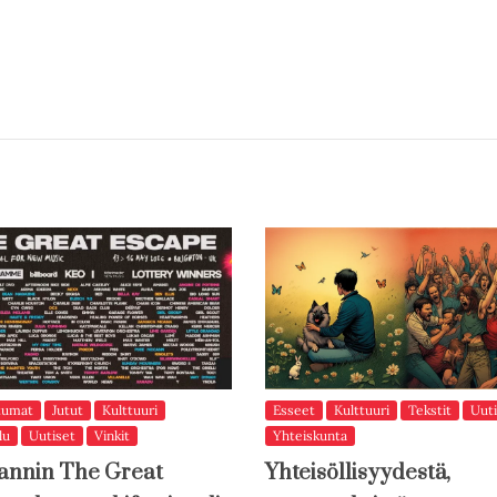
tumat
Jutut
Kulttuuri
Esseet
Kulttuuri
Tekstit
Uuti
lu
Uutiset
Vinkit
Yhteiskunta
annin The Great
Yhteisöllisyydestä,