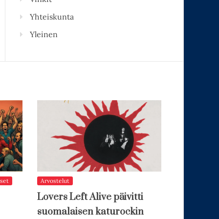
Yhteiskunta
Yleinen
set
Arvostelut
Lovers Left Alive päivitti
suomalaisen katurockin