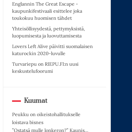
Englannin The Great Escape -
kaupunkifestivaali esittelee joka
toukokuu huomisen tähdet
Yhteisöllisyydestä, pettymyksistä,
luopumisesta ja luovuttamisesta
Lovers Left Alive päivitti suomalaisen
katurockin 2020-luvulle
Turvariepu on RIEPU.FI:n uusi
keskustelufoorumi
Kuumat
Peukku on oikeistohallitukselle
loistava bisnes
”Ostatsä mulle lonkeron?” Kaunis…