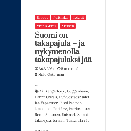
Esseet
Politiikka
Tekstit
Yhteiskunta
Yleinen
Suomi on
takapajula – ja
nykymenolla
takapajulaksi jää
30.3.2024
5 min read
Nalle Österman
…
Aki Kangasharju
,
Guggenheim
,
Hannu Oskala
,
Hufvudstadsbladet
,
Jan Vapaavuori
,
Jussi Pajunen
,
kokoomus
,
Pori Jazz
,
Provinssirock
,
Remu Aaltonen
,
Ruisrock
,
Suomi
,
takapajula
,
turismi
,
Tuska
,
vihreät