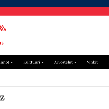
innot
Kulttuuri
Arvostelut
Vinkit
zz