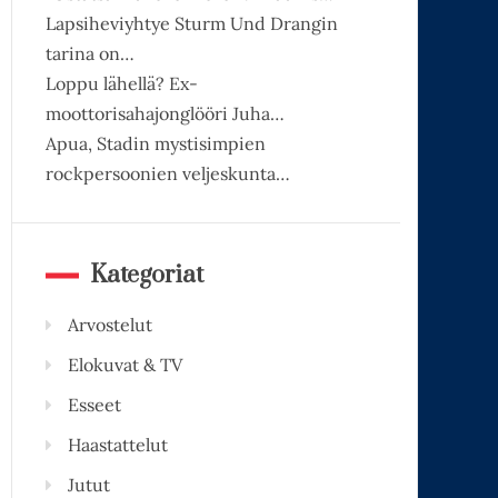
Lapsiheviyhtye Sturm Und Drangin
tarina on…
Loppu lähellä? Ex-
moottorisahajonglööri Juha…
Apua, Stadin mystisimpien
rockpersoonien veljeskunta…
Kategoriat
Arvostelut
Elokuvat & TV
Esseet
Haastattelut
Jutut