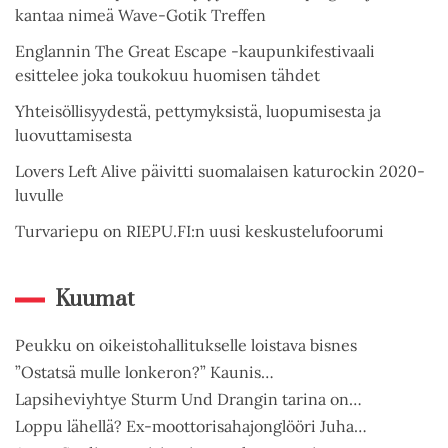
kantaa nimeä Wave-Gotik Treffen
Englannin The Great Escape -kaupunkifestivaali
esittelee joka toukokuu huomisen tähdet
Yhteisöllisyydestä, pettymyksistä, luopumisesta ja
luovuttamisesta
Lovers Left Alive päivitti suomalaisen katurockin 2020-
luvulle
Turvariepu on RIEPU.FI:n uusi keskustelufoorumi
Kuumat
Peukku on oikeistohallitukselle loistava bisnes
”Ostatsä mulle lonkeron?” Kaunis…
Lapsiheviyhtye Sturm Und Drangin tarina on…
Loppu lähellä? Ex-moottorisahajonglööri Juha…