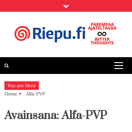
Skip
to
content
Riepu.fi
Parempaa ajateltavaa – Better thoughts
You are Here
Home
Alfa-PVP
Avainsana:
Alfa-PVP