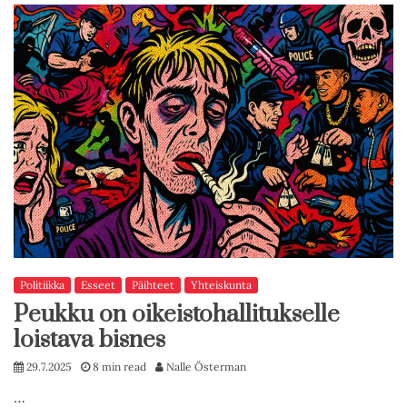
Politiikka
Esseet
Päihteet
Yhteiskunta
Peukku on oikeistohallitukselle
loistava bisnes
29.7.2025
8 min read
Nalle Österman
…