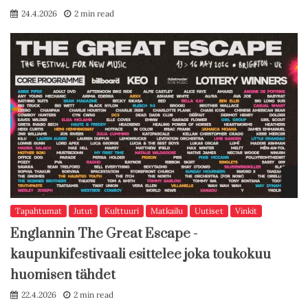
24.4.2026
2 min read
Tapahtumat
Jutut
Kulttuuri
Matkailu
Uutiset
Vinkit
Englannin The Great Escape -
kaupunkifestivaali esittelee joka toukokuu
huomisen tähdet
22.4.2026
2 min read