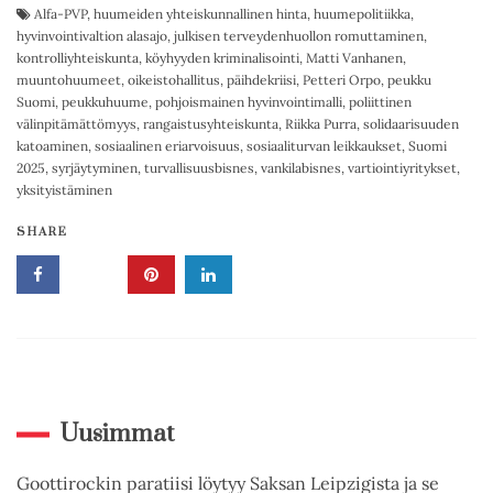
Alfa-PVP
,
huumeiden yhteiskunnallinen hinta
,
huumepolitiikka
,
hyvinvointivaltion alasajo
,
julkisen terveydenhuollon romuttaminen
,
kontrolliyhteiskunta
,
köyhyyden kriminalisointi
,
Matti Vanhanen
,
muuntohuumeet
,
oikeistohallitus
,
päihdekriisi
,
Petteri Orpo
,
peukku
Suomi
,
peukkuhuume
,
pohjoismainen hyvinvointimalli
,
poliittinen
välinpitämättömyys
,
rangaistusyhteiskunta
,
Riikka Purra
,
solidaarisuuden
katoaminen
,
sosiaalinen eriarvoisuus
,
sosiaaliturvan leikkaukset
,
Suomi
2025
,
syrjäytyminen
,
turvallisuusbisnes
,
vankilabisnes
,
vartiointiyritykset
,
yksityistäminen
SHARE
Uusimmat
Goottirockin paratiisi löytyy Saksan Leipzigista ja se