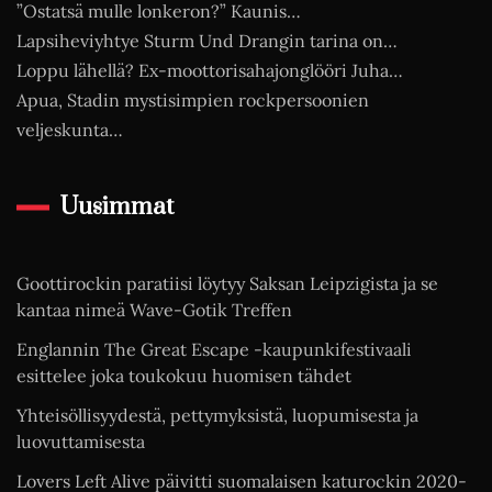
”Ostatsä mulle lonkeron?” Kaunis…
Lapsiheviyhtye Sturm Und Drangin tarina on…
Loppu lähellä? Ex-moottorisahajonglööri Juha…
Apua, Stadin mystisimpien rockpersoonien
veljeskunta…
Uusimmat
Goottirockin paratiisi löytyy Saksan Leipzigista ja se
kantaa nimeä Wave-Gotik Treffen
Englannin The Great Escape -kaupunkifestivaali
esittelee joka toukokuu huomisen tähdet
Yhteisöllisyydestä, pettymyksistä, luopumisesta ja
luovuttamisesta
Lovers Left Alive päivitti suomalaisen katurockin 2020-