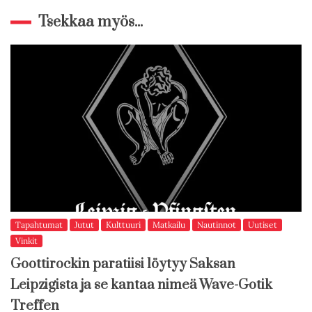
Tsekkaa myös...
Tapahtumat
Jutut
Kulttuuri
Matkailu
Nautinnot
Uutiset
Vinkit
Goottirockin paratiisi löytyy Saksan
Leipzigista ja se kantaa nimeä Wave-Gotik
Treffen