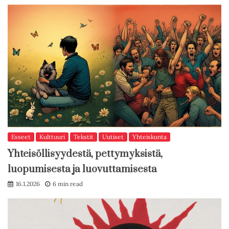
Esseet
Kulttuuri
Tekstit
Uutiset
Yhteiskunta
Yhteisöllisyydestä, pettymyksistä,
luopumisesta ja luovuttamisesta
16.1.2026
6 min read