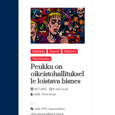
Politiikka
Esseet
Päihteet
Yhteiskunta
Peukku on
oikeistohallituksel
le loistava bisnes
29.7.2025
8 min read
Nalle Österman
…
Alfa-PVP
,
huumeiden
yhteiskunnallinen hinta
,