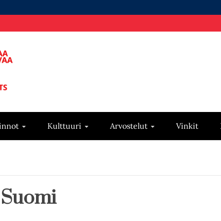
innot
Kulttuuri
Arvostelut
Vinkit
 Suomi