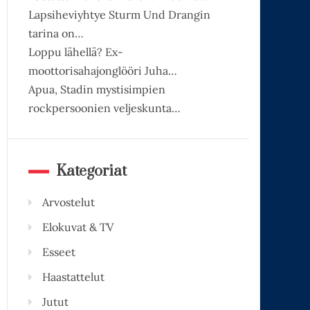
Lapsiheviyhtye Sturm Und Drangin
tarina on…
Loppu lähellä? Ex-
moottorisahajonglööri Juha…
Apua, Stadin mystisimpien
rockpersoonien veljeskunta…
Kategoriat
Arvostelut
Elokuvat & TV
Esseet
Haastattelut
Jutut