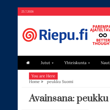
Skip
25.7.2026
to
content
Riepu.fi
Parempaa ajateltavaa – Better thoughts
Jutut
Yhteiskunta
Naut
You are Here
Home
peukku Suomi
Avainsana:
peukku