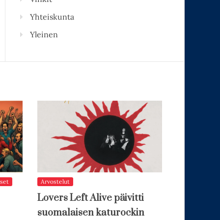
Yhteiskunta
Yleinen
set
Arvostelut
Lovers Left Alive päivitti
suomalaisen katurockin