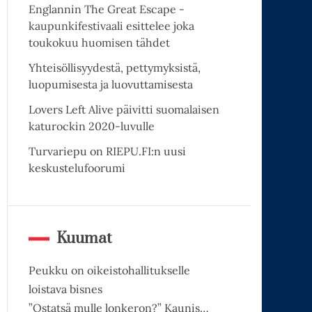
Englannin The Great Escape -
kaupunkifestivaali esittelee joka
toukokuu huomisen tähdet
Yhteisöllisyydestä, pettymyksistä,
luopumisesta ja luovuttamisesta
Lovers Left Alive päivitti suomalaisen
katurockin 2020-luvulle
Turvariepu on RIEPU.FI:n uusi
keskustelufoorumi
Kuumat
Peukku on oikeistohallitukselle
loistava bisnes
”Ostatsä mulle lonkeron?” Kaunis…