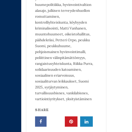
huumepolitiikka
,
hyvinvointivaltion
alasajo
,
julkisen terveydenhuollon
romuttaminen
,
kontrolliyhteiskunta
,
köyhyyden
kriminalisointi
,
Matti Vanhanen
,
muuntohuumeet
,
oikeistohallitus
,
päihdekriisi
,
Petteri Orpo
,
peukku
Suomi
,
peukkuhuume
,
pohjoismainen hyvinvointimalli
,
poliittinen välinpitämättömyys
,
rangaistusyhteiskunta
,
Riikka Purra
,
solidaarisuuden katoaminen
,
sosiaalinen eriarvoisuus
,
sosiaaliturvan leikkaukset
,
Suomi
2025
,
syrjäytyminen
,
turvallisuusbisnes
,
vankilabisnes
,
vartiointiyritykset
,
yksityistäminen
SHARE