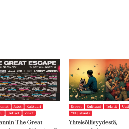
tumat
Jutut
Kulttuuri
Esseet
Kulttuuri
Tekstit
Uuti
lu
Uutiset
Vinkit
Yhteiskunta
annin The Great
Yhteisöllisyydestä,