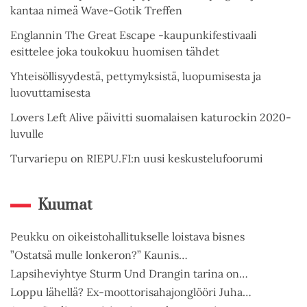
kantaa nimeä Wave-Gotik Treffen
Englannin The Great Escape -kaupunkifestivaali
esittelee joka toukokuu huomisen tähdet
Yhteisöllisyydestä, pettymyksistä, luopumisesta ja
luovuttamisesta
Lovers Left Alive päivitti suomalaisen katurockin 2020-
luvulle
Turvariepu on RIEPU.FI:n uusi keskustelufoorumi
Kuumat
Peukku on oikeistohallitukselle loistava bisnes
”Ostatsä mulle lonkeron?” Kaunis…
Lapsiheviyhtye Sturm Und Drangin tarina on…
Loppu lähellä? Ex-moottorisahajonglööri Juha…