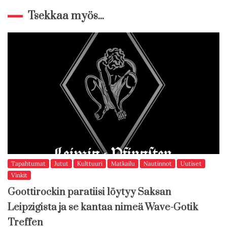
Tsekkaa myös...
Tapahtumat
Jutut
Kulttuuri
Matkailu
Nautinnot
Uutiset
Vinkit
Goottirockin paratiisi löytyy Saksan
Leipzigista ja se kantaa nimeä Wave-Gotik
Treffen