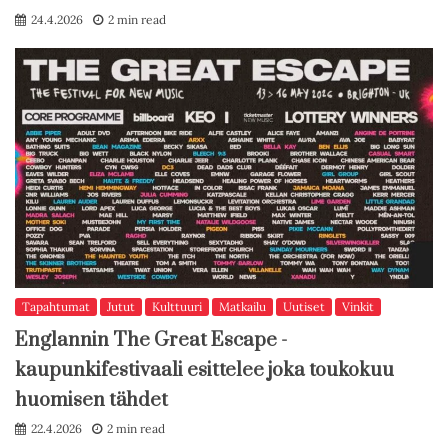
24.4.2026
2 min read
Tapahtumat
Jutut
Kulttuuri
Matkailu
Uutiset
Vinkit
Englannin The Great Escape -
kaupunkifestivaali esittelee joka toukokuu
huomisen tähdet
22.4.2026
2 min read