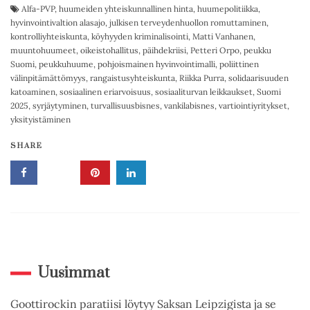
Alfa-PVP
,
huumeiden yhteiskunnallinen hinta
,
huumepolitiikka
,
hyvinvointivaltion alasajo
,
julkisen terveydenhuollon romuttaminen
,
kontrolliyhteiskunta
,
köyhyyden kriminalisointi
,
Matti Vanhanen
,
muuntohuumeet
,
oikeistohallitus
,
päihdekriisi
,
Petteri Orpo
,
peukku
Suomi
,
peukkuhuume
,
pohjoismainen hyvinvointimalli
,
poliittinen
välinpitämättömyys
,
rangaistusyhteiskunta
,
Riikka Purra
,
solidaarisuuden
katoaminen
,
sosiaalinen eriarvoisuus
,
sosiaaliturvan leikkaukset
,
Suomi
2025
,
syrjäytyminen
,
turvallisuusbisnes
,
vankilabisnes
,
vartiointiyritykset
,
yksityistäminen
SHARE
Uusimmat
Goottirockin paratiisi löytyy Saksan Leipzigista ja se