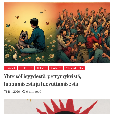
Esseet
Kulttuuri
Tekstit
Uutiset
Yhteiskunta
Yhteisöllisyydestä, pettymyksistä,
luopumisesta ja luovuttamisesta
16.1.2026
6 min read