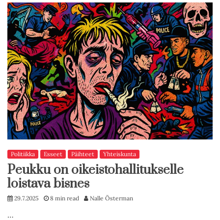
Politiikka
Esseet
Päihteet
Yhteiskunta
Peukku on oikeistohallitukselle
loistava bisnes
29.7.2025
8 min read
Nalle Österman
…