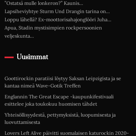
”Ostatsä mulle lonkeron?” Kaunis…
Lapsiheviyhtye Sturm Und Drangin tarina on…
Loppu lähellä? Ex-moottorisahajonglööri Juha…
Apua, Stadin mystisimpien rockpersoonien
veljeskunta…
Uusimmat
Goottirockin paratiisi löytyy Saksan Leipzigista ja se
kantaa nimeä Wave-Gotik Treffen
Englannin The Great Escape -kaupunkifestivaali
esittelee joka toukokuu huomisen tähdet
Yhteisöllisyydestä, pettymyksistä, luopumisesta ja
luovuttamisesta
Lovers Left Alive päivitti suomalaisen katurockin 2020-