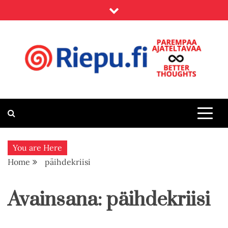
Skip
to
content
Riepu.fi
Parempaa ajateltavaa – Better thoughts
You are Here
Home
päihdekriisi
Avainsana:
päihdekriisi