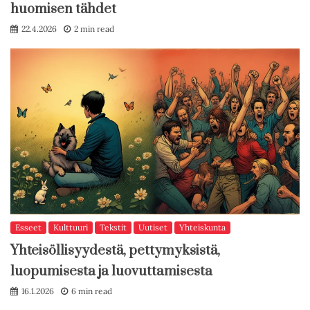
huomisen tähdet
22.4.2026
2 min read
Esseet
Kulttuuri
Tekstit
Uutiset
Yhteiskunta
Yhteisöllisyydestä, pettymyksistä,
luopumisesta ja luovuttamisesta
16.1.2026
6 min read