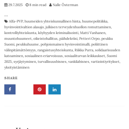
29.7.2025
8 min read
Nalle Österman
…
Alfa-PVP
,
huumeiden yhteiskunnallinen hinta
,
huumepolitiikka
,
hyvinvointivaltion alasajo
,
julkisen terveydenhuollon romuttaminen
,
kontrolliyhteiskunta
,
köyhyyden kriminalisointi
,
Matti Vanhanen
,
muuntohuumeet
,
oikeistohallitus
,
päihdekriisi
,
Petteri Orpo
,
peukku
Suomi
,
peukkuhuume
,
pohjoismainen hyvinvointimalli
,
poliittinen
välinpitämättömyys
,
rangaistusyhteiskunta
,
Riikka Purra
,
solidaarisuuden
katoaminen
,
sosiaalinen eriarvoisuus
,
sosiaaliturvan leikkaukset
,
Suomi
2025
,
syrjäytyminen
,
turvallisuusbisnes
,
vankilabisnes
,
vartiointiyritykset
,
yksityistäminen
SHARE