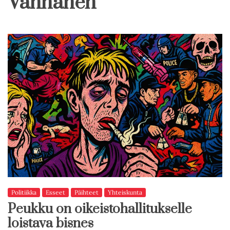
Vanhanen
Politiikka
Esseet
Päihteet
Yhteiskunta
Peukku on oikeistohallitukselle
loistava bisnes