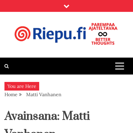
Skip
to
content
Riepu.fi
Parempaa ajateltavaa – Better thoughts
You are Here
Home
Matti Vanhanen
Avainsana:
Matti