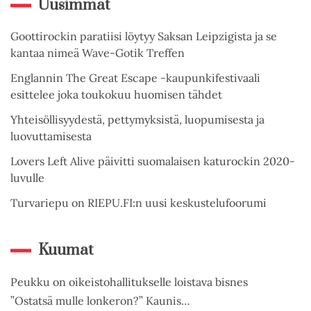
Uusimmat
Goottirockin paratiisi löytyy Saksan Leipzigista ja se
kantaa nimeä Wave-Gotik Treffen
Englannin The Great Escape -kaupunkifestivaali
esittelee joka toukokuu huomisen tähdet
Yhteisöllisyydestä, pettymyksistä, luopumisesta ja
luovuttamisesta
Lovers Left Alive päivitti suomalaisen katurockin 2020-
luvulle
Turvariepu on RIEPU.FI:n uusi keskustelufoorumi
Kuumat
Peukku on oikeistohallitukselle loistava bisnes
”Ostatsä mulle lonkeron?” Kaunis…