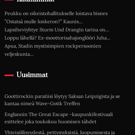
Peukku on oikeistohallitukselle loistava bisnes
”Ostatsä mulle lonkeron?” Kaunis…
Lapsiheviyhtye Sturm Und Drangin tarina on…
Loppu lähellä? Ex-moottorisahajonglööri Juha…
Apua, Stadin mystisimpien rockpersoonien
veljeskunta…
Uusimmat
Goottirockin paratiisi löytyy Saksan Leipzigista ja se
kantaa nimeä Wave-Gotik Treffen
Englannin The Great Escape -kaupunkifestivaali
esittelee joka toukokuu huomisen tähdet
Yhteisöllisyydestä, pettymyksistä, luopumisesta ja