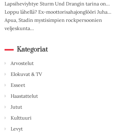
Lapsiheviyhtye Sturm Und Drangin tarina on…
Loppu lähellä? Ex-moottorisahajonglööri Juha…
Apua, Stadin mystisimpien rockpersoonien
veljeskunta…
Kategoriat
Arvostelut
Elokuvat & TV
Esseet
Haastattelut
Jutut
Kulttuuri
Levyt