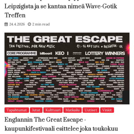
Leipzigista ja se kantaa nimeä Wave-Gotik
Treffen
24.4.2026
2 min read
Tapahtumat
Jutut
Kulttuuri
Matkailu
Uutiset
Vinkit
Englannin The Great Escape -
kaupunkifestivaali esittelee joka toukokuu