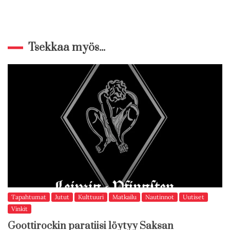
Tsekkaa myös...
Tapahtumat
Jutut
Kulttuuri
Matkailu
Nautinnot
Uutiset
Vinkit
Goottirockin paratiisi löytyy Saksan