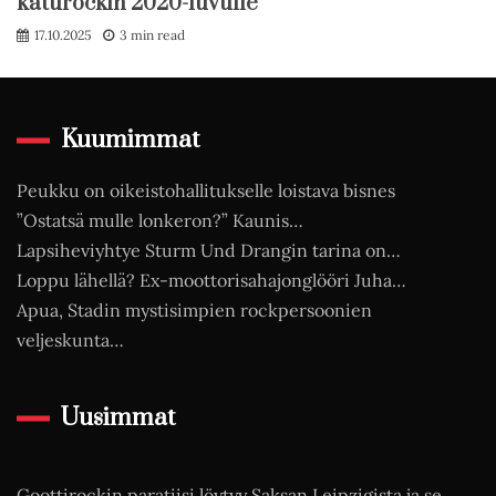
katurockin 2020-luvulle
17.10.2025
3 min read
Kuumimmat
Peukku on oikeistohallitukselle loistava bisnes
”Ostatsä mulle lonkeron?” Kaunis…
Lapsiheviyhtye Sturm Und Drangin tarina on…
Loppu lähellä? Ex-moottorisahajonglööri Juha…
Apua, Stadin mystisimpien rockpersoonien
veljeskunta…
Uusimmat
Goottirockin paratiisi löytyy Saksan Leipzigista ja se