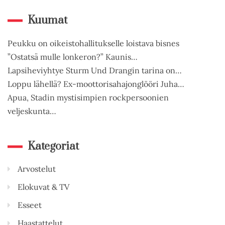
Kuumat
Peukku on oikeistohallitukselle loistava bisnes
”Ostatsä mulle lonkeron?” Kaunis…
Lapsiheviyhtye Sturm Und Drangin tarina on…
Loppu lähellä? Ex-moottorisahajonglööri Juha…
Apua, Stadin mystisimpien rockpersoonien
veljeskunta…
Kategoriat
Arvostelut
Elokuvat & TV
Esseet
Haastattelut