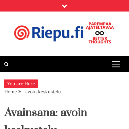
Skip
to
content
Riepu.fi
Parempaa ajateltavaa – Better thoughts
You are Here
Home
avoin keskustelu
Avainsana:
avoin