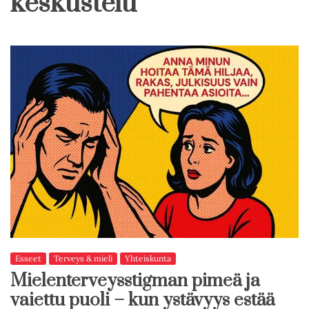
keskustelu
Esseet
Terveys & mieli
Yhteiskunta
Mielenterveysstigman pimeä ja
vaiettu puoli – kun ystävyys estää