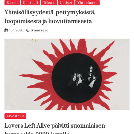
Esseet
Kulttuuri
Tekstit
Uutiset
Yhteiskunta
Yhteisöllisyydestä, pettymyksistä,
luopumisesta ja luovuttamisesta
16.1.2026
6 min read
Arvostelut
Lovers Left Alive päivitti suomalaisen