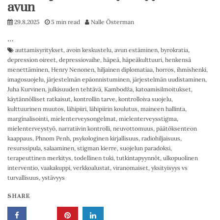
avun
29.8.2025
5 min read
Nalle Österman
…
auttamisyritykset
,
avoin keskustelu
,
avun estäminen
,
byrokratia
,
depression oireet
,
depressiovaihe
,
häpeä
,
häpeäkulttuuri
,
henkensä
menettäminen
,
Henry Nenonen
,
hiljainen diplomatiaa
,
horros
,
ihmishenki
,
imagosuojelu
,
järjestelmän epäonnistuminen
,
järjestelmän uudistaminen
,
Juha Kurvinen
,
julkisuuden tehtävä
,
Kambodža
,
katoamisilmoitukset
,
käytännölliset ratkaisut
,
kontrollin tarve
,
kontrolloiva suojelu
,
kulttuurinen muutos
,
lähipiiri
,
lähipiirin koulutus
,
maineen hallinta
,
marginalisointi
,
mielenterveysongelmat
,
mielenterveysstigma
,
mielenterveystyö
,
narratiivin kontrolli
,
neuvottomuus
,
päätöksenteon
kaappaus
,
Phnom Penh
,
psykologinen kirjallisuus
,
radiohiljaisuus
,
resurssipula
,
salaaminen
,
stigman kierre
,
suojelun paradoksi
,
terapeuttinen merkitys
,
todellinen tuki
,
tutkintapyynnöt
,
ulkopuolinen
interventio
,
vaakakuppi
,
verkkoalustat
,
viranomaiset
,
yksityisyys vs
turvallisuus
,
ystävyys
SHARE