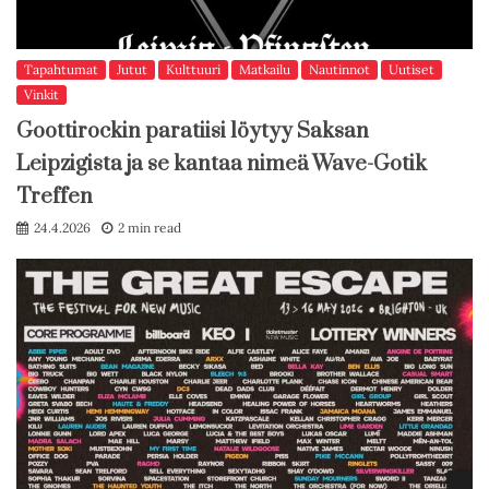
Tapahtumat
Jutut
Kulttuuri
Matkailu
Nautinnot
Uutiset
Vinkit
Goottirockin paratiisi löytyy Saksan
Leipzigista ja se kantaa nimeä Wave-Gotik
Treffen
24.4.2026
2 min read