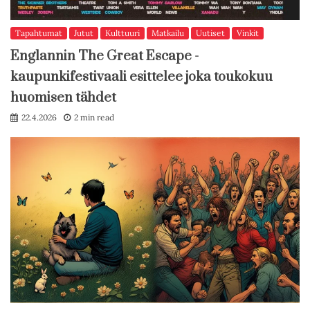
Tapahtumat
Jutut
Kulttuuri
Matkailu
Uutiset
Vinkit
Englannin The Great Escape -
kaupunkifestivaali esittelee joka toukokuu
huomisen tähdet
22.4.2026
2 min read