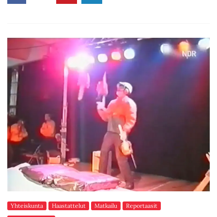
Yhteiskunta
Haastattelut
Matkailu
Reportaasit