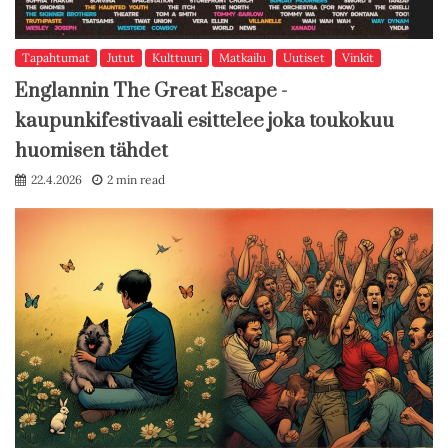
Tapahtumat
Jutut
Kulttuuri
Matkailu
Uutiset
Vinkit
Englannin The Great Escape -
kaupunkifestivaali esittelee joka toukokuu
huomisen tähdet
22.4.2026
2 min read