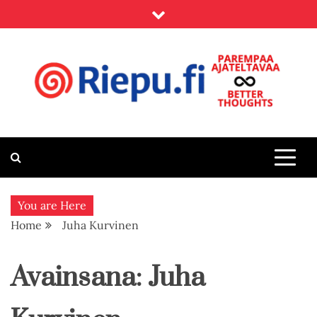
Skip
to
content
Riepu.fi
Parempaa ajateltavaa – Better thoughts
You are Here
Home
Juha Kurvinen
Avainsana:
Juha