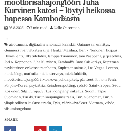
moottorisahajonglööri Juha
Kurvinen katosi – löytyi heikossa
hapessa Kambodžasta
26.8.2025
7 min read
Nalle Österman
…
aivovamma
,
digitaalinen nomadi
,
Finnskill
,
Guinnessin ennätys
,
Guinnessin ennätysten kirja
,
HenkanMaailma
,
Henry Nenonen
,
huijaus
,
Hymy-lehti
,
jalkatulehdus
,
Jamppa Tuominen
,
Jani Raappana
,
järjestelmä
,
Jori A. Kopponen
,
Juha Kurvinen
,
Kambodža
,
kansalaiskeräys
,
Kupittaan
psykiatrinen erikoissairaanhoito
,
Kupittaan sairaala
,
Las Vegas
,
Lontoo
,
matkablogi
,
matkailu
,
mielenterveys
,
mielialahäiriö
,
moottorisahajonglööri
,
Moskova
,
pahoinpitely
,
päihteet
,
Phnom Penh
,
Pohjois-Korea
,
psykiatria
,
Reindeerspotting
,
ryöstö
,
Saint-Tropez
,
Sedu
Koskinen
,
Silja Europa
,
Sirkus Pjongjang
,
sukellus
,
Suomi
,
Tapio
Suominen
,
Turkki
,
Turun kaupunginsairaala
,
Turun Sanomat
,
Turun
yliopistollinen keskussairaala
,
Tyks
,
väärinkäytökset
,
Vietnam
,
viihde
,
viisumiongelmat
SHARE