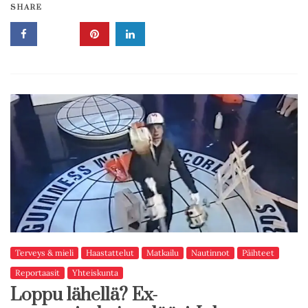
SHARE
Terveys & mieli
Haastattelut
Matkailu
Nautinnot
Päihteet
Reportaasit
Yhteiskunta
Loppu lähellä? Ex-