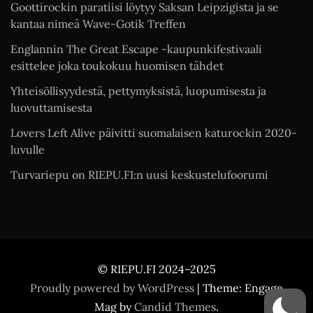
Goottirockin paratiisi löytyy Saksan Leipzigista ja se
kantaa nimeä Wave-Gotik Treffen
Englannin The Great Escape -kaupunkifestivaali
esittelee joka toukokuu huomisen tähdet
Yhteisöllisyydestä, pettymyksistä, luopumisesta ja
luovuttamisesta
Lovers Left Alive päivitti suomalaisen katurockin 2020-
luvulle
Turvariepu on RIEPU.FI:n uusi keskustelufoorumi
© RIEPU.FI 2024–2025
Proudly powered by WordPress
|
Theme: Engage
Mag by
Candid Themes
.