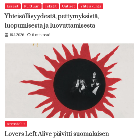
Esseet
Kulttuuri
Tekstit
Uutiset
Yhteiskunta
Yhteisöllisyydestä, pettymyksistä,
luopumisesta ja luovuttamisesta
16.1.2026
6 min read
Arvostelut
Lovers Left Alive päivitti suomalaisen