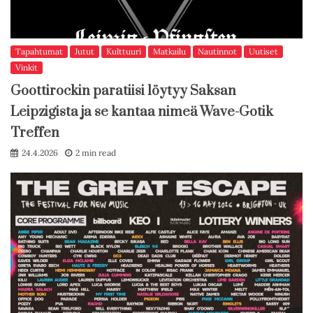
Tapahtumat
Jutut
Kulttuuri
Matkailu
Nautinnot
Uutiset
Vinkit
Goottirockin paratiisi löytyy Saksan
Leipzigista ja se kantaa nimeä Wave-Gotik
Treffen
24.4.2026
2 min read