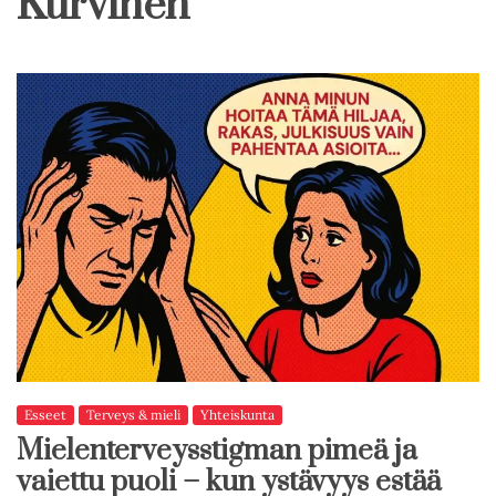
Kurvinen
Esseet
Terveys & mieli
Yhteiskunta
Mielenterveysstigman pimeä ja
vaiettu puoli – kun ystävyys estää