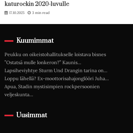
katurockin 2020-luvulle
17.10.2025
3 min read
Kuumimmat
Peukku on oikeistohallitukselle loistava bisnes
”Ostatsä mulle lonkeron?” Kaunis…
Lapsiheviyhtye Sturm Und Drangin tarina on…
Loppu lähellä? Ex-moottorisahajonglööri Juha…
Apua, Stadin mystisimpien rockpersoonien
veljeskunta…
Uusimmat