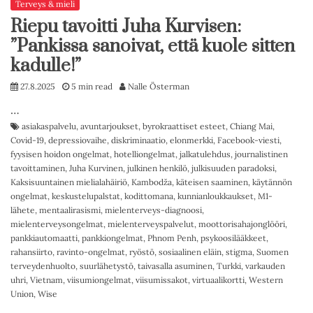
Terveys & mieli
Riepu tavoitti Juha Kurvisen:
”Pankissa sanoivat, että kuole sitten
kadulle!”
27.8.2025
5 min read
Nalle Österman
…
asiakaspalvelu
,
avuntarjoukset
,
byrokraattiset esteet
,
Chiang Mai
,
Covid-19
,
depressiovaihe
,
diskriminaatio
,
elonmerkki
,
Facebook-viesti
,
fyysisen hoidon ongelmat
,
hotelliongelmat
,
jalkatulehdus
,
journalistinen
tavoittaminen
,
Juha Kurvinen
,
julkinen henkilö
,
julkisuuden paradoksi
,
Kaksisuuntainen mielialahäiriö
,
Kambodža
,
käteisen saaminen
,
käytännön
ongelmat
,
keskustelupalstat
,
kodittomana
,
kunnianloukkaukset
,
M1-
lähete
,
mentaalirasismi
,
mielenterveys-diagnoosi
,
mielenterveysongelmat
,
mielenterveyspalvelut
,
moottorisahajonglööri
,
pankkiautomaatti
,
pankkiongelmat
,
Phnom Penh
,
psykoosilääkkeet
,
rahansiirto
,
ravinto-ongelmat
,
ryöstö
,
sosiaalinen eläin
,
stigma
,
Suomen
terveydenhuolto
,
suurlähetystö
,
taivasalla asuminen
,
Turkki
,
varkauden
uhri
,
Vietnam
,
viisumiongelmat
,
viisumissakot
,
virtuaalikortti
,
Western
Union
,
Wise