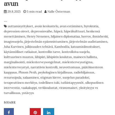
avun
29.8.2025
5 min read
Nalle Österman
…
auttamisyritykset
,
avoin keskustelu
,
avun estäminen
,
byrokratia
,
depression oireet
,
depressiovaihe
,
häpeä
,
häpeäkulttuuri
,
henkensä
menettäminen
,
Henry Nenonen
,
hiljainen diplomatiaa
,
horros
,
ihmishenki
,
imagosuojelu
,
järjestelmän epäonnistuminen
,
järjestelmän uudistaminen
,
Juha Kurvinen
,
julkisuuden tehtävä
,
Kambodža
,
katoamisilmoitukset
,
käytännölliset ratkaisut
,
kontrollin tarve
,
kontrolloiva suojelu
,
kulttuurinen muutos
,
lähipiiri
,
lähipiirin koulutus
,
maineen hallinta
,
marginalisointi
,
mielenterveysongelmat
,
mielenterveysstigma
,
mielenterveystyö
,
narratiivin kontrolli
,
neuvottomuus
,
päätöksenteon
kaappaus
,
Phnom Penh
,
psykologinen kirjallisuus
,
radiohiljaisuus
,
resurssipula
,
salaaminen
,
stigman kierre
,
suojelun paradoksi
,
terapeuttinen merkitys
,
todellinen tuki
,
tutkintapyynnöt
,
ulkopuolinen
interventio
,
vaakakuppi
,
verkkoalustat
,
viranomaiset
,
yksityisyys vs
turvallisuus
,
ystävyys
SHARE