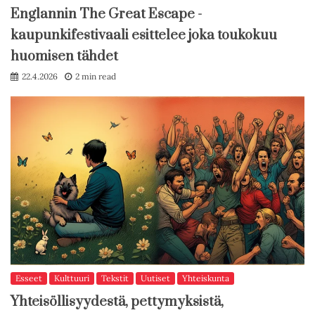
Englannin The Great Escape -
kaupunkifestivaali esittelee joka toukokuu
huomisen tähdet
22.4.2026
2 min read
Esseet
Kulttuuri
Tekstit
Uutiset
Yhteiskunta
Yhteisöllisyydestä, pettymyksistä,