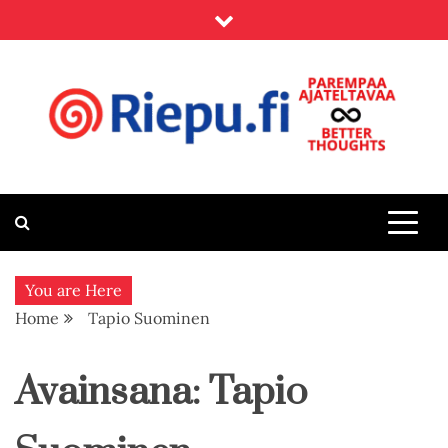
Skip
to
content
Riepu.fi
Parempaa ajateltavaa – Better thoughts
You are Here
Home
Tapio Suominen
Avainsana:
Tapio