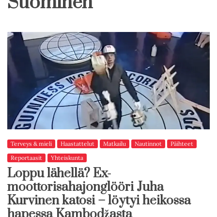
Suominen
Terveys & mieli
Haastattelut
Matkailu
Nautinnot
Päihteet
Reportaasit
Yhteiskunta
Loppu lähellä? Ex-
moottorisahajonglööri Juha
Kurvinen katosi – löytyi heikossa
hapessa Kambodžasta