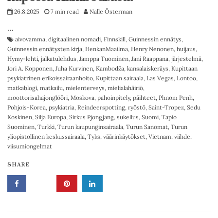
26.8.2025
7 min read
Nalle Österman
…
aivovamma
,
digitaalinen nomadi
,
Finnskill
,
Guinnessin ennätys
,
Guinnessin ennätysten kirja
,
HenkanMaailma
,
Henry Nenonen
,
huijaus
,
Hymy-lehti
,
jalkatulehdus
,
Jamppa Tuominen
,
Jani Raappana
,
järjestelmä
,
Jori A. Kopponen
,
Juha Kurvinen
,
Kambodža
,
kansalaiskeräys
,
Kupittaan
psykiatrinen erikoissairaanhoito
,
Kupittaan sairaala
,
Las Vegas
,
Lontoo
,
matkablogi
,
matkailu
,
mielenterveys
,
mielialahäiriö
,
moottorisahajonglööri
,
Moskova
,
pahoinpitely
,
päihteet
,
Phnom Penh
,
Pohjois-Korea
,
psykiatria
,
Reindeerspotting
,
ryöstö
,
Saint-Tropez
,
Sedu
Koskinen
,
Silja Europa
,
Sirkus Pjongjang
,
sukellus
,
Suomi
,
Tapio
Suominen
,
Turkki
,
Turun kaupunginsairaala
,
Turun Sanomat
,
Turun
yliopistollinen keskussairaala
,
Tyks
,
väärinkäytökset
,
Vietnam
,
viihde
,
viisumiongelmat
SHARE