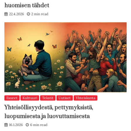
huomisen tähdet
22.4.2026
2 min read
Esseet
Kulttuuri
Tekstit
Uutiset
Yhteiskunta
Yhteisöllisyydestä, pettymyksistä,
luopumisesta ja luovuttamisesta
16.1.2026
6 min read