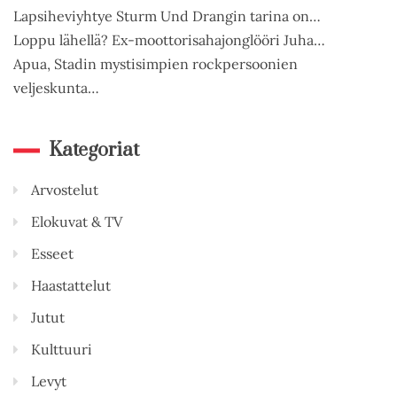
Lapsiheviyhtye Sturm Und Drangin tarina on…
Loppu lähellä? Ex-moottorisahajonglööri Juha…
Apua, Stadin mystisimpien rockpersoonien
veljeskunta…
Kategoriat
Arvostelut
Elokuvat & TV
Esseet
Haastattelut
Jutut
Kulttuuri
Levyt