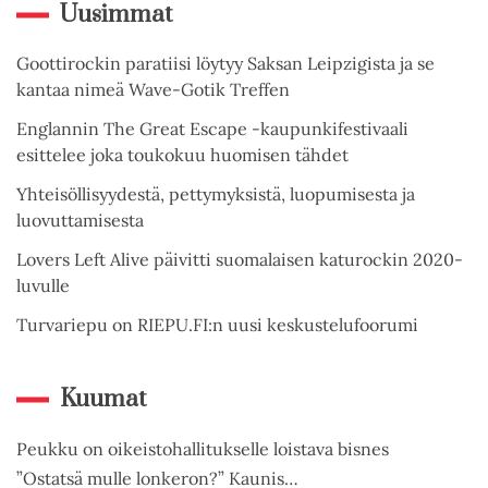
Uusimmat
Goottirockin paratiisi löytyy Saksan Leipzigista ja se
kantaa nimeä Wave-Gotik Treffen
Englannin The Great Escape -kaupunkifestivaali
esittelee joka toukokuu huomisen tähdet
Yhteisöllisyydestä, pettymyksistä, luopumisesta ja
luovuttamisesta
Lovers Left Alive päivitti suomalaisen katurockin 2020-
luvulle
Turvariepu on RIEPU.FI:n uusi keskustelufoorumi
Kuumat
Peukku on oikeistohallitukselle loistava bisnes
”Ostatsä mulle lonkeron?” Kaunis…