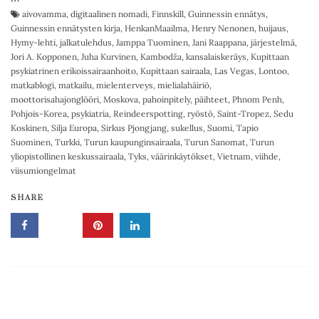
aivovamma
,
digitaalinen nomadi
,
Finnskill
,
Guinnessin ennätys
,
Guinnessin ennätysten kirja
,
HenkanMaailma
,
Henry Nenonen
,
huijaus
,
Hymy-lehti
,
jalkatulehdus
,
Jamppa Tuominen
,
Jani Raappana
,
järjestelmä
,
Jori A. Kopponen
,
Juha Kurvinen
,
Kambodža
,
kansalaiskeräys
,
Kupittaan
psykiatrinen erikoissairaanhoito
,
Kupittaan sairaala
,
Las Vegas
,
Lontoo
,
matkablogi
,
matkailu
,
mielenterveys
,
mielialahäiriö
,
moottorisahajonglööri
,
Moskova
,
pahoinpitely
,
päihteet
,
Phnom Penh
,
Pohjois-Korea
,
psykiatria
,
Reindeerspotting
,
ryöstö
,
Saint-Tropez
,
Sedu
Koskinen
,
Silja Europa
,
Sirkus Pjongjang
,
sukellus
,
Suomi
,
Tapio
Suominen
,
Turkki
,
Turun kaupunginsairaala
,
Turun Sanomat
,
Turun
yliopistollinen keskussairaala
,
Tyks
,
väärinkäytökset
,
Vietnam
,
viihde
,
viisumiongelmat
SHARE