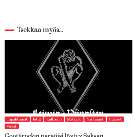
Tsekkaa myös...
Tapahtumat
Jutut
Kulttuuri
Matkailu
Nautinnot
Uutiset
Vinkit
Goottirockin paratiisi löytyy Saksan