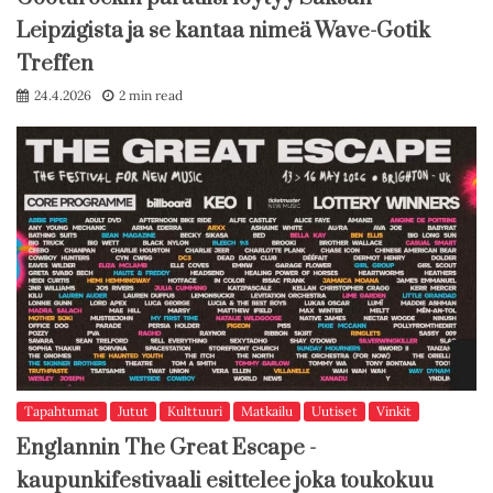
Leipzigista ja se kantaa nimeä Wave-Gotik
Treffen
24.4.2026
2 min read
Tapahtumat
Jutut
Kulttuuri
Matkailu
Uutiset
Vinkit
Englannin The Great Escape -
kaupunkifestivaali esittelee joka toukokuu