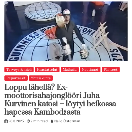
Terveys & mieli
Haastattelut
Matkailu
Nautinnot
Päihteet
Reportaasit
Yhteiskunta
Loppu lähellä? Ex-
moottorisahajonglööri Juha
Kurvinen katosi – löytyi heikossa
hapessa Kambodžasta
26.8.2025
7 min read
Nalle Österman
…