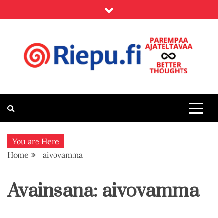
Skip
to
content
Riepu.fi
Parempaa ajateltavaa – Better thoughts
You are Here
Home
aivovamma
Avainsana:
aivovamma