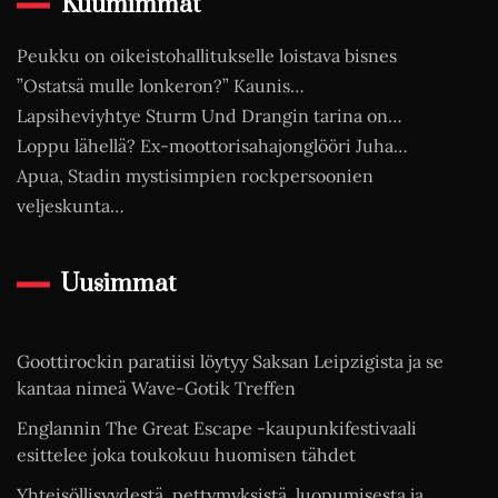
Kuumimmat
Peukku on oikeistohallitukselle loistava bisnes
”Ostatsä mulle lonkeron?” Kaunis…
Lapsiheviyhtye Sturm Und Drangin tarina on…
Loppu lähellä? Ex-moottorisahajonglööri Juha…
Apua, Stadin mystisimpien rockpersoonien
veljeskunta…
Uusimmat
Goottirockin paratiisi löytyy Saksan Leipzigista ja se
kantaa nimeä Wave-Gotik Treffen
Englannin The Great Escape -kaupunkifestivaali
esittelee joka toukokuu huomisen tähdet
Yhteisöllisyydestä, pettymyksistä, luopumisesta ja