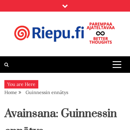
Skip
to
content
Riepu.fi
Parempaa ajateltavaa – Better thoughts
You are Here
Home
Guinnessin ennätys
Avainsana:
Guinnessin