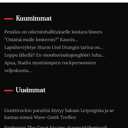
Kuumimmat
Peukku on oikeistohallitukselle loistava bisnes
”Ostatsä mulle lonkeron?” Kaunis…
Lapsiheviyhtye Sturm Und Drangin tarina on…
Loppu lähellä? Ex-moottorisahajonglööri Juha…
Apua, Stadin mystisimpien rockpersoonien
veljeskunta…
Uusimmat
Goottirockin paratiisi löytyy Saksan Leipzigista ja se
kantaa nimeä Wave-Gotik Treffen
Englannin The Great Escape -kaupunkifestivaali