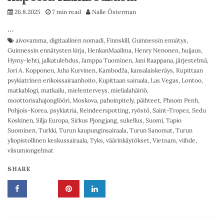
26.8.2025
7 min read
Nalle Österman
…
aivovamma
,
digitaalinen nomadi
,
Finnskill
,
Guinnessin ennätys
,
Guinnessin ennätysten kirja
,
HenkanMaailma
,
Henry Nenonen
,
huijaus
,
Hymy-lehti
,
jalkatulehdus
,
Jamppa Tuominen
,
Jani Raappana
,
järjestelmä
,
Jori A. Kopponen
,
Juha Kurvinen
,
Kambodža
,
kansalaiskeräys
,
Kupittaan
psykiatrinen erikoissairaanhoito
,
Kupittaan sairaala
,
Las Vegas
,
Lontoo
,
matkablogi
,
matkailu
,
mielenterveys
,
mielialahäiriö
,
moottorisahajonglööri
,
Moskova
,
pahoinpitely
,
päihteet
,
Phnom Penh
,
Pohjois-Korea
,
psykiatria
,
Reindeerspotting
,
ryöstö
,
Saint-Tropez
,
Sedu
Koskinen
,
Silja Europa
,
Sirkus Pjongjang
,
sukellus
,
Suomi
,
Tapio
Suominen
,
Turkki
,
Turun kaupunginsairaala
,
Turun Sanomat
,
Turun
yliopistollinen keskussairaala
,
Tyks
,
väärinkäytökset
,
Vietnam
,
viihde
,
viisumiongelmat
SHARE