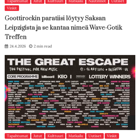
Tapahtumat
Jutut
Kulttuuri
Matkailu
Nautinnot
Uutiset
Vinkit
Goottirockin paratiisi löytyy Saksan
Leipzigista ja se kantaa nimeä Wave-Gotik
Treffen
24.4.2026
2 min read
Tapahtumat
Jutut
Kulttuuri
Matkailu
Uutiset
Vinkit