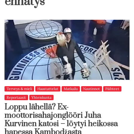
ennätys
Terveys & mieli
Haastattelut
Matkailu
Nautinnot
Päihteet
Reportaasit
Yhteiskunta
Loppu lähellä? Ex-
moottorisahajonglööri Juha
Kurvinen katosi – löytyi heikossa
hapessa Kambodžasta